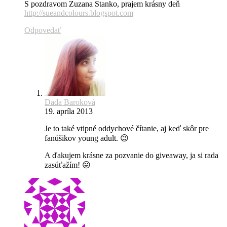
S pozdravom Zuzana Stanko, prajem krásny deň
http://sueandcolours.blogspot.com
Odpovedať
Dada Baroková
19. apríla 2013
Je to také vtipné oddychové čítanie, aj keď skôr pre
fanúšikov young adult. 😉
A ďakujem krásne za pozvanie do giveaway, ja si rada
zasúťažím! 😛