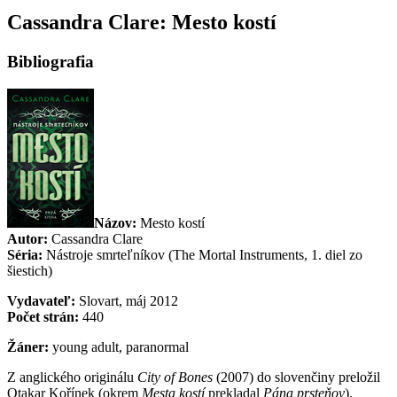
Cassandra Clare: Mesto kostí
Bibliografia
Názov:
Mesto kostí
Autor:
Cassandra Clare
Séria:
Nástroje smrteľníkov (The Mortal Instruments, 1. diel zo
šiestich)
Vydavateľ:
Slovart, máj 2012
Počet strán:
440
Žáner:
young adult, paranormal
Z anglického originálu
City of Bones
(2007) do slovenčiny preložil
Otakar Kořínek (okrem
Mesta kostí
prekladal
Pána prsteňov
).