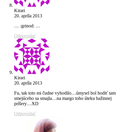
Kirari
20. apríla 2013
… :grinod: …
Odpovedať
Kirari
20. apríla 2013
Fu, tak toto mi čudne vyhodilo…úmysel bol hodiť tam
smejúceho sa smajla…na margo toho úteku bažinnej
príšery…XD
Odpovedať