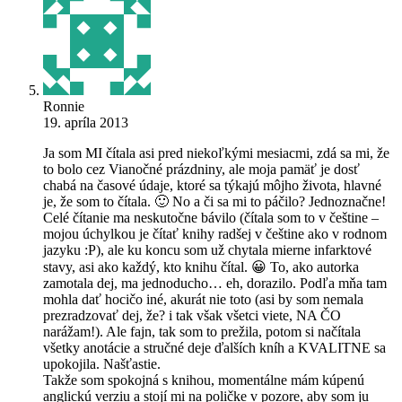
Ronnie
19. apríla 2013
Ja som MI čítala asi pred niekoľkými mesiacmi, zdá sa mi, že
to bolo cez Vianočné prázdniny, ale moja pamäť je dosť
chabá na časové údaje, ktoré sa týkajú môjho života, hlavné
je, že som to čítala. 🙂 No a či sa mi to páčilo? Jednoznačne!
Celé čítanie ma neskutočne bávilo (čítala som to v češtine –
mojou úchylkou je čítať knihy radšej v češtine ako v rodnom
jazyku :P), ale ku koncu som už chytala mierne infarktové
stavy, asi ako každý, kto knihu čítal. 😀 To, ako autorka
zamotala dej, ma jednoducho… eh, dorazilo. Podľa mňa tam
mohla dať hocičo iné, akurát nie toto (asi by som nemala
prezradzovať dej, že? i tak však všetci viete, NA ČO
narážam!). Ale fajn, tak som to prežila, potom si načítala
všetky anotácie a stručné deje ďalších kníh a KVALITNE sa
upokojila. Našťastie.
Takže som spokojná s knihou, momentálne mám kúpenú
anglickú verziu a stojí mi na poličke v pozore, aby som ju