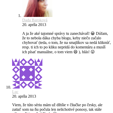
Dada Baroková
20. apríla 2013
A ja že aké tajomné správy tu zanechávaš! 😀 Dúfam,
že to nebola dáka chyba blogu, keby niečo začalo
chybovať (teda, o tom, že na smajlíkov sa nedá kliknúť,
resp. ti ich to po kliku nepridá do komentáru a musíš
ich písať manuálne, o tom viem 😆 ), hlás! 😛
Luc
20. apríla 2013
Viem, že túto sériu mám už dlhšie v čítačke po česky, ale
zatiaľ som na ňu počula len nelichotivé ponosy, tak stále