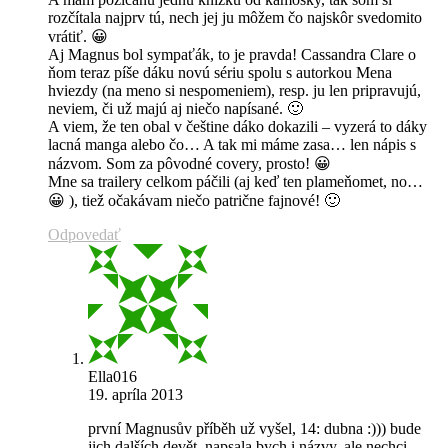
rozčítala najprv tú, nech jej ju môžem čo najskôr svedomito
vrátiť. 😀
Aj Magnus bol sympaťák, to je pravda! Cassandra Clare o
ňom teraz píše dáku novú sériu spolu s autorkou Mena
hviezdy (na meno si nespomeniem), resp. ju len pripravujú,
neviem, či už majú aj niečo napísané. 🙂
A viem, že ten obal v češtine dáko dokazili – vyzerá to dáky
lacná manga alebo čo… A tak mi máme zasa… len nápis s
názvom. Som za pôvodné covery, prosto! 😀
Mne sa trailery celkom páčili (aj keď ten plameňomet, no…
😀 ), tiež očakávam niečo patrične fajnové! 🙂
Odpovedať
Ella016
19. apríla 2013
první Magnusův příběh už vyšel, 14: dubna :))) bude
jich dalších devět, napsala bych i názvy, ale nechci