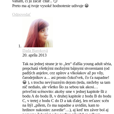
váham, či ju začať čítať.. 🙄
Preto ma aj tvoje vysoké hodnotenie udivuje 😀
Odpovedať
Dada Baroková
20. apríla 2013
Tak na jednej strane je to „len“ ďalšia young adult séria,
prepchatá všetkými možnými bájnymi stvoreniami (od
padlých anjelov, cez upírov a vlkolakov až po víly,
čarodejníkov a… asi prosto čokoľvek, čo ťa napadne!
😀 ), s trochu nevýrazným dejom (teda, niežeby sa tam
nič nedialo, ale všetko šlo za sebou tak akosi…
priveľmi scénovito: akoby sme v jednej kapitole šli z
bodu A do bodu B, v druhej kapitole z bodu B do bodu
C, v tretej z bodu C do D a tak ďalej, len reťazec scén
na štýl „píšem, čo ma napadne a uvidím, kam to
hrdinov nakoniec zavedie“…), aj keď ten záver bol aj