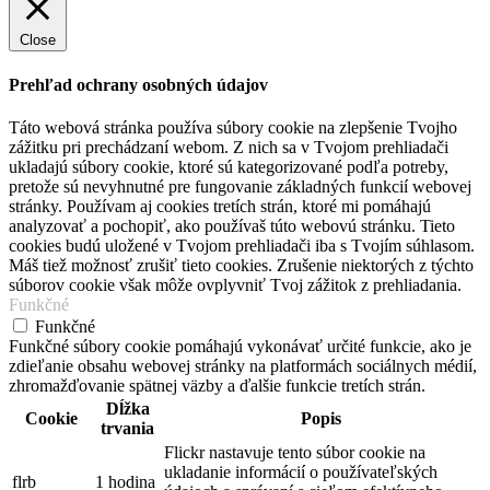
Close
Prehľad ochrany osobných údajov
Táto webová stránka používa súbory cookie na zlepšenie Tvojho
zážitku pri prechádzaní webom. Z nich sa v Tvojom prehliadači
ukladajú súbory cookie, ktoré sú kategorizované podľa potreby,
pretože sú nevyhnutné pre fungovanie základných funkcií webovej
stránky. Používam aj cookies tretích strán, ktoré mi pomáhajú
analyzovať a pochopiť, ako používaš túto webovú stránku. Tieto
cookies budú uložené v Tvojom prehliadači iba s Tvojím súhlasom.
Máš tiež možnosť zrušiť tieto cookies. Zrušenie niektorých z týchto
súborov cookie však môže ovplyvniť Tvoj zážitok z prehliadania.
Funkčné
Funkčné
Funkčné súbory cookie pomáhajú vykonávať určité funkcie, ako je
zdieľanie obsahu webovej stránky na platformách sociálnych médií,
zhromažďovanie spätnej väzby a ďalšie funkcie tretích strán.
Dĺžka
Cookie
Popis
trvania
Flickr nastavuje tento súbor cookie na
ukladanie informácií o používateľských
flrb
1 hodina