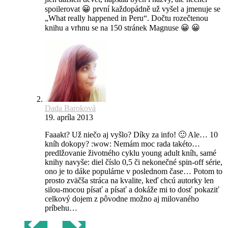
spoilerovat 😀 první každopádně už vyšel a jmenuje se
„What really happened in Peru“. Dočtu rozečtenou
knihu a vrhnu se na 150 stránek Magnuse 😀 😀
Dada Baroková
19. apríla 2013
Faaakt? Už niečo aj vyšlo? Díky za info! 🙂 Ale… 10
kníh dokopy? :wow: Nemám moc rada takéto…
predlžovanie životného cyklu young adult kníh, samé
knihy navyše: diel číslo 0,5 či nekonečné spin-off série,
ono je to dáke populárne v poslednom čase… Potom to
prosto zväčša stráca na kvalite, keď chcú autorky len
silou-mocou písať a písať a dokáže mi to dosť pokaziť
celkový dojem z pôvodne možno aj milovaného
príbehu…