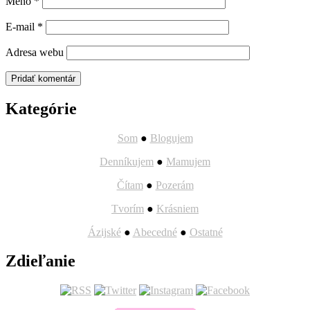
Meno
*
E-mail
*
Adresa webu
Kategórie
Som
●
Blogujem
Denníkujem
●
Mamujem
Čítam
●
Pozerám
Tvorím
●
Krásniem
Ázijské
●
Abecedné
●
Ostatné
Zdieľanie