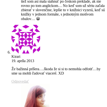
tiež som asi mala siahnuť po českom preklade, ak nie
rovno po tom anglickom… No keď som už sériu začala
zbierať v slovenčine, lepšie to v knižnici vyzerá, keď sú
knižky v jednom formáte, s jednotným motívom
obalov… 😀
Kirari
19. apríla 2013
Že bažinná príšera….škoda že si si to nemohla odfotiť…by
sme sa mohli čudovať viaceré. XD
Odpovedať