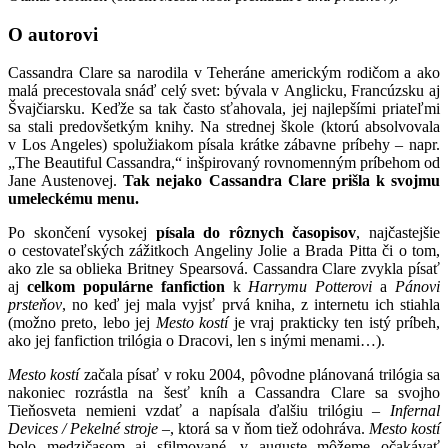
O autorovi
Cassandra Clare sa narodila v Teheráne americkým rodičom a ako
malá precestovala snáď celý svet: bývala v Anglicku, Francúzsku aj
Švajčiarsku. Keďže sa tak často sťahovala, jej najlepšími priateľmi
sa stali predovšetkým knihy. Na strednej škole (ktorú absolvovala
v Los Angeles) spolužiakom písala krátke zábavne príbehy – napr.
„The Beautiful Cassandra,“ inšpirovaný rovnomenným príbehom od
Jane Austenovej.
Tak nejako Cassandra Clare prišla k svojmu
umeleckému menu.
Po skončení vysokej
písala do rôznych časopisov
, najčastejšie
o cestovateľských zážitkoch Angeliny Jolie a Brada Pitta či o tom,
ako zle sa oblieka Britney Spearsová. Cassandra Clare zvykla písať
aj
celkom populárne fanfiction
k
Harrymu Potterovi
a
Pánovi
prsteňov
, no keď jej mala vyjsť prvá kniha, z internetu ich stiahla
(možno preto, lebo jej
Mesto kostí
je vraj prakticky ten istý príbeh,
ako jej fanfiction trilógia o Dracovi, len s inými menami…).
Mesto kostí
začala písať v roku 2004, pôvodne plánovaná trilógia sa
nakoniec rozrástla na šesť kníh a Cassandra Clare sa svojho
Tieňosveta nemieni vzdať a napísala ďalšiu trilógiu –
Infernal
Devices / Pekelné stroje
–, ktorá sa v ňom tiež odohráva.
Mesto kostí
bolo medzičasom aj sfilmované, v auguste môžeme očakávať