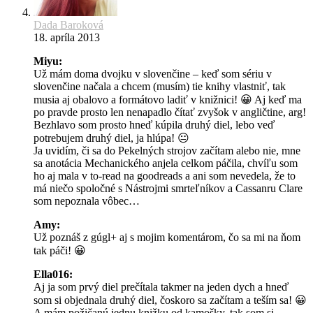
Dada Baroková
18. apríla 2013
Miyu:
Už mám doma dvojku v slovenčine – keď som sériu v
slovenčine načala a chcem (musím) tie knihy vlastniť, tak
musia aj obalovo a formátovo ladiť v knižnici! 😀 Aj keď ma
po pravde prosto len nenapadlo čítať zvyšok v angličtine, arg!
Bezhlavo som prosto hneď kúpila druhý diel, lebo veď
potrebujem druhý diel, ja hlúpa! 😐
Ja uvidím, či sa do Pekelných strojov začítam alebo nie, mne
sa anotácia Mechanického anjela celkom páčila, chvíľu som
ho aj mala v to-read na goodreads a ani som nevedela, že to
má niečo spoločné s Nástrojmi smrteľníkov a Cassanru Clare
som nepoznala vôbec…
Amy:
Už poznáš z gúgl+ aj s mojim komentárom, čo sa mi na ňom
tak páči! 😀
Ella016:
Aj ja som prvý diel prečítala takmer na jeden dych a hneď
som si objednala druhý diel, čoskoro sa začítam a teším sa! 😀
A mám požičanú jednu knižku od kamošky, tak som si