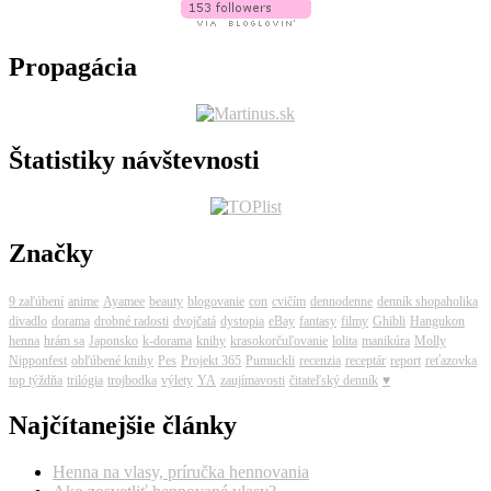
Propagácia
Štatistiky návštevnosti
Značky
9 zaľúbení
anime
Ayamee
beauty
blogovanie
con
cvičím
dennodenne
denník shopaholika
divadlo
dorama
drobné radosti
dvojčatá
dystopia
eBay
fantasy
filmy
Ghibli
Hangukon
henna
hrám sa
Japonsko
k-dorama
knihy
krasokorčuľovanie
lolita
manikúra
Molly
Nipponfest
obľúbené knihy
Pes
Projekt 365
Pumuckli
recenzia
receptár
report
reťazovka
top týždňa
trilógia
trojbodka
výlety
YA
zaujímavosti
čitateľský denník
♥
Najčítanejšie články
Henna na vlasy, príručka hennovania