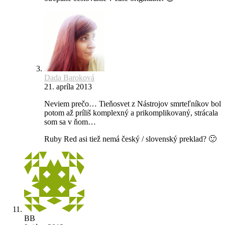
Dada Baroková
21. apríla 2013
Neviem prečo… Tieňosvet z Nástrojov smrteľníkov bol
potom až príliš komplexný a prikomplikovaný, strácala
som sa v ňom…
Ruby Red asi tiež nemá český / slovenský preklad? 🙂
BB