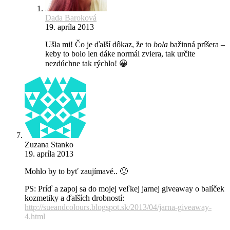
Dada Baroková
19. apríla 2013
Ušla mi! Čo je ďalší dôkaz, že to
bola
bažinná príšera –
keby to bolo len dáke normál zviera, tak určite
nezdúchne tak rýchlo! 😀
Zuzana Stanko
19. apríla 2013
Mohlo by to byť zaujímavé.. 🙂
PS: Príď a zapoj sa do mojej veľkej jarnej giveaway o balíček
kozmetiky a ďalších drobností:
http://sueandcolours.blogspot.sk/2013/04/jarna-giveaway-
4.html