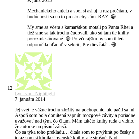
9. júna 2013
Mechanického anjela a spol si asi aj ja raz prečítam, v
budúcnosti sa na to prosto chystám. RAZ. 😀
My sme sa včera s kamarátkou motali po Panta Rhei a
tiež sme sa tak trochu čudovali, ako sú tam tie knihy
porozmiestňované. 😀 Po včerajšku by som ti teda
odporučila hľadať v sekcii „Pre dievčatá“. 😆
Lyn_von_Nightlight
7. januára 2014
Jej svet je vážne trochu zložitý na pochopenie, ale páčil sa mi.
Aspoň som bola donútená zapnúť mozgové závity a poriadne
uvažovať nad tým, čo čítam. Mám takéto knihy rada a vidno,
že autorke na písaní záleží.
Čo sa týka toho prekladu… čítala som to prvýkrát po česky a
teraz som si kúpila slovenské knihy, ale strašné. Nad