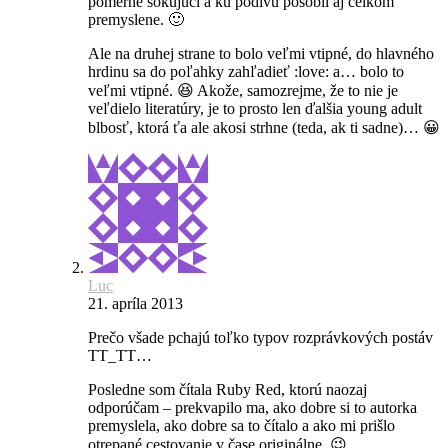
pomerne šokujúci a ku podivu pôsobil aj celkom
premyslene. 🙂
Ale na druhej strane to bolo veľmi vtipné, do hlavného
hrdinu sa do poľahky zahľadieť :love: a… bolo to
veľmi vtipné. 😆 Akože, samozrejme, že to nie je
veľdielo literatúry, je to prosto len ďalšia young adult
blbosť, ktorá ťa ale akosi strhne (teda, ak ti sadne)… 😀
Luc
21. apríla 2013
Prečo všade pchajú toľko typov rozprávkových postáv
TT_TT…
Posledne som čítala Ruby Red, ktorú naozaj
odporúčam – prekvapilo ma, ako dobre si to autorka
premyslela, ako dobre sa to čítalo a ako mi prišlo
otrepané cestovanie v čase originálne. 😉