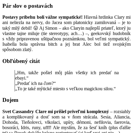
Pár slov o postavách
Postavy príbehu boli vážne sympatické!
Hlavná hrdinka Clary mi
ani neliezla na nervy, do Jacea som platonicky zamilovaná – je to
taký milý debil! 😛 Aj Simon – ako Claryin najlepší priateľ, ktorý ju
vlastne tajne miluje (tie stereotypy, ach…) –, geekovský hudobník
s vždy pripravenou uštipačnou poznámkou, bol veľmi sympatický.
Isabella bola správna bitch a jej brat Alec bol tiež svojským
spôsobom zlatý.
Obľúbený citát
„Hm, takže pošiel môj plán všetky ich predať na
ebayi.“
„Predať ich na
čom
?“
„To je také mýtické miesto s veľkou magickou silou.“
Dojem
Svet Cassandry Clare mi prišiel priveľmi komplexný
– rozsiahly
a komplikovaný a dosť som sa v ňom strácala. Sesia, Aliancia,
Dohoda, Tieňolovci, vlkolaci, upíry, démoni, nefilovia, faerovia,
bosoráci, Idris, runy, ufff! Ale myslím, že za šesť kníh (plus ďalšie
tri) sa človek dokáže krásne zorientovať (aj keď vraj ani nie…).