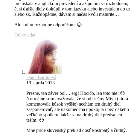
prelúskala v anglickom prevedení a až potom sa rozhodnem,
či si ďalšie diely dokúpil v tom jazyku alebo investujem do cz
alebo sk. Každopádne, dávam si načas kvôli maturite…
Ale knihu rozhodne odporúčam. 😉
Odpovedať
Dada Baroková
19. apríla 2013
Presne, ten záver bol… erg! Hocičo, len toto nie! 😐
Normálne som uvažovala, že si od slečny Miyu (ktorá
komentovala kúsok vyššie) nechám ten druhý diel
zaspoilerovať, ale nakoniec ma upokojila i bez dákeho
veľkého spoileru, takže sa na druhý diel predsa len
teším! 🙂
Mne príde slovenský preklad dosť kostrbatý a čudný,