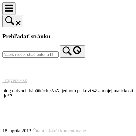
Prejsť
na
obsah
Prehľadať stránku
Trojveršie.sk
blog o dvoch bábätkách 👶👶, jednom psíkovi 🐶 a mojej maličkosti
👩‍🦰
18. apríla 2013
Čítam
23-krát komentované