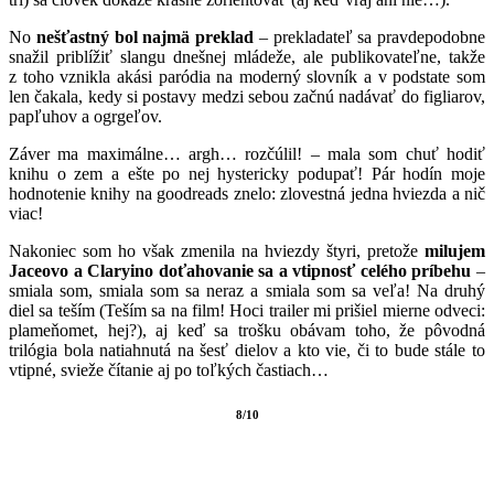
No
nešťastný bol najmä preklad
– prekladateľ sa pravdepodobne
snažil priblížiť slangu dnešnej mládeže, ale publikovateľne, takže
z toho vznikla akási paródia na moderný slovník a v podstate som
len čakala, kedy si postavy medzi sebou začnú nadávať do figliarov,
papľuhov a ogrgeľov.
Záver ma maximálne… argh… rozčúlil! – mala som chuť hodiť
knihu o zem a ešte po nej hystericky podupať! Pár hodín moje
hodnotenie knihy na goodreads znelo: zlovestná jedna hviezda a nič
viac!
Nakoniec som ho však zmenila na hviezdy štyri, pretože
milujem
Jaceovo a Claryino doťahovanie sa a vtipnosť celého príbehu
–
smiala som, smiala som sa neraz a smiala som sa veľa! Na druhý
diel sa teším (Teším sa na film! Hoci trailer mi prišiel mierne odveci:
plameňomet, hej?), aj keď sa trošku obávam toho, že pôvodná
trilógia bola natiahnutá na šesť dielov a kto vie, či to bude stále to
vtipné, svieže čítanie aj po toľkých častiach…
8/10
*
*