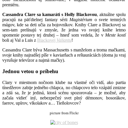
premiéru.
Cassandra Clare sa kamaráti s Holly Blackovou
, aktuálne spolu
pracujú na päťdielnej fantasy sérii
Magistérium
o svete temných
mágov, kde sa deti učia za bojovníkov. Knihy Clare a Blackovej sa
sem-tam prelínajú v zmysle, že jedna vo svojej knihe letmo
spomenie postavy tej druhej – hneď som vedela, že v
Meste kostí
boli aj Val a Luis z
Blackovej
Valiantu
!
Cassandra Clare býva Massachusetts s manželom a troma mačkami,
svoje knihy najradšej píše v kaviarňach a reštauráciách (doma ju vraj
vyrušuje televízor a najmä mačky).
Jednou vetou o príbehu
Clary v miestnom nočnom klube na vlastné oči vidí, ako partia
tínedžerov zabije jedného chlapca, no chlapcovo telo vzápätí zmizne
a zdá sa, že je jediná, ktorá scénu spozorovala – je možné, aby
začala vidieť iný, nebezpečný svet plný démonov, bosorákov,
faerov, upírov, vlkolakov a… Tieňolovcov?
picture from Flickr