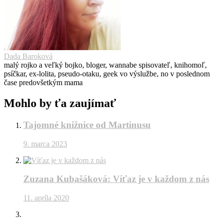
Dada Baroková
malý rojko a veľký bojko, bloger, wannabe spisovateľ, knihomoľ,
psíčkar, ex-lolita, pseudo-otaku, geek vo výslužbe, no v poslednom
čase predovšetkým mama
Mohlo by ťa zaujímať
Tajomné knižnice od Martinusu
9. marca 2023
Zuzana Kubašáková: Víťaz je v každom z nás
11. apríla 2020