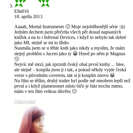
Ella016
18. apríla 2013
Aaaah, Mortal Instruments 🙂 Moje nejoblíbenější série :)))
Jedním dechem jsem přečetla všech pět dosud napsaných
knížek a na to i Infernal Devices, i když to nebylo tak dobré
jako MI, stejně se mi to líbilo.
Nasmála jsem se u těhle knih jako nikdy a myslím, že mám
stejný problém s Jacem jako ty 😀 Hned po něm je Magnus
🙂
Nejvíc mě mrzí, jak zprznili český obal první knihy… blee,
ale stejně – koupila jsem ji i tak, a pokud někdy vyjde česká
verze s původním coverem, tak si ji koupím znovu 😀
Na film se těším, druhý trailer byl podle mě mnohem lepší než
první a i když plamenomet místo biče je fakt trochu mimo,
mám v ten film velkou důvěru 🙂
Odpovedať