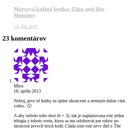
Marcová knižná bodka: Eliza and Her
Monsters
14. júla 2019
23 komentárov
Miyu
18. apríla 2013
Neboj, prve tri knihy su uplne ukoncene a nemusis dalsie citat
vobec. 🙂
A aby nebolo toho dost (6 + 3), tak je naplanovana este jedna
trilogia z tohoto sveta, ktora sa ma odohravat par rokov po
skonceni prvych troch knih. Citala som este prvy diel z The