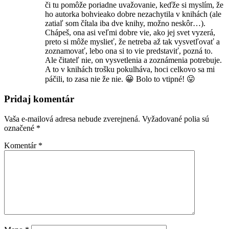
či tu pomôže poriadne uvažovanie, keďže si myslím, že
ho autorka bohvieako dobre nezachytila v knihách (ale
zatiaľ som čítala iba dve knihy, možno neskôr…).
Chápeš, ona asi veľmi dobre vie, ako jej svet vyzerá,
preto si môže myslieť, že netreba až tak vysvetľovať a
zoznamovať, lebo ona si to vie predstaviť, pozná to.
Ale čitateľ nie, on vysvetlenia a zoznámenia potrebuje.
A to v knihách trošku pokulháva, hoci celkovo sa mi
páčili, to zasa nie že nie. 😀 Bolo to vtipné! 😛
Pridaj komentár
Vaša e-mailová adresa nebude zverejnená.
Vyžadované polia sú
označené
*
Komentár
*