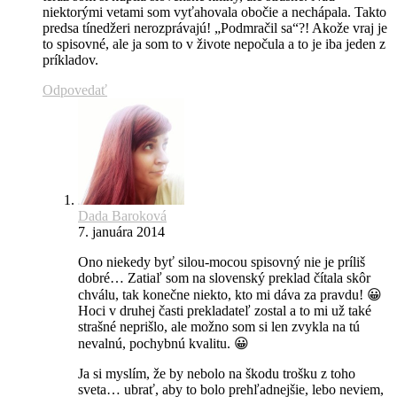
niektorými vetami som vyťahovala obočie a nechápala. Takto
predsa tínedžeri nerozprávajú! „Podmračil sa“?! Akože vraj je
to spisovné, ale ja som to v živote nepočula a to je iba jeden z
príkladov.
Odpovedať
Dada Baroková
7. januára 2014
Ono niekedy byť silou-mocou spisovný nie je príliš
dobré… Zatiaľ som na slovenský preklad čítala skôr
chválu, tak konečne niekto, kto mi dáva za pravdu! 😀
Hoci v druhej časti prekladateľ zostal a to mi už také
strašné neprišlo, ale možno som si len zvykla na tú
nevalnú, pochybnú kvalitu. 😀
Ja si myslím, že by nebolo na škodu trošku z toho
sveta… ubrať, aby to bolo prehľadnejšie, lebo neviem,