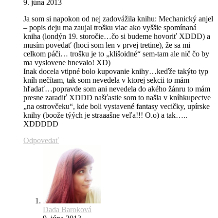
9. júna 2013
Ja som si napokon od nej zadovážila knihu: Mechanický anjel
– popis deju ma zaujal trošku viac ako vyššie spomínaná
kniha (londýn 19. storočie…čo si budeme hovoriť XDDD) a
musím povedať (hoci som len v prvej tretine), že sa mi
celkom páči… trošku je to „klišoidné“ sem-tam ale nič čo by
ma vyslovene hnevalo! XD)
Inak docela vtipné bolo kupovanie knihy…keďže takýto typ
kníh nečítam, tak som nevedela v ktorej sekcii to mám
hľadať…popravde som ani nevedela do akého žánru to mám
presne zaradiť XDDD našťastie som to našla v kníhkupectve
„na ostrovčeku“, kde boli vystavené fantasy vecičky, upírske
knihy (boože týých je straaašne veľa!!! O.o) a tak…..
XDDDDD
Odpovedať
Dada Baroková