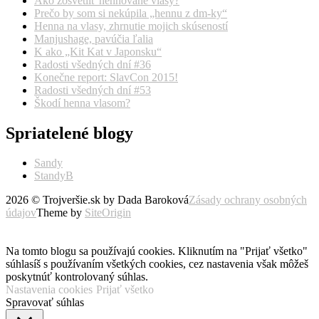
Ako zosvetliť hennované vlasy?
Prečo by som si nekúpila „hennu z dm-ky“
Henna na vlasy, zhrnutie mojich skúseností
Manjushage, pavúčia ľalia
K ako „Kit Kat v Japonsku“
Radosti všedných dní #36
Konečne report: SlavCon 2015!
Radosti všedných dní #53
Škodí henna vlasom?
Spriatelené blogy
Sandy
StandyB
2026 © Trojveršie.sk by Dada Baroková
Zásady ochrany osobných
údajov
Theme by
SiteOrigin
Prejsť
vyššie
Na tomto blogu sa používajú cookies. Kliknutím na "Prijať všetko"
súhlasíš s používaním všetkých cookies, cez nastavenia však môžeš
poskytnúť kontrolovaný súhlas.
Nastavenia cookies
Prijať všetko
Spravovať súhlas