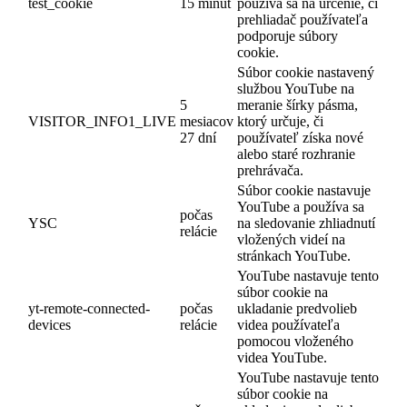
test_cookie
15 minút
používa sa na určenie, či
prehliadač používateľa
podporuje súbory
cookie.
Súbor cookie nastavený
službou YouTube na
5
meranie šírky pásma,
VISITOR_INFO1_LIVE
mesiacov
ktorý určuje, či
27 dní
používateľ získa nové
alebo staré rozhranie
prehrávača.
Súbor cookie nastavuje
YouTube a používa sa
počas
YSC
na sledovanie zhliadnutí
relácie
vložených videí na
stránkach YouTube.
YouTube nastavuje tento
súbor cookie na
yt-remote-connected-
počas
ukladanie predvolieb
devices
relácie
videa používateľa
pomocou vloženého
videa YouTube.
YouTube nastavuje tento
súbor cookie na