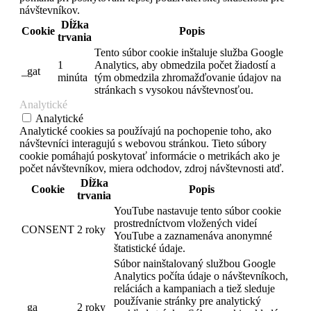
návštevníkov.
Dĺžka
Cookie
Popis
trvania
Tento súbor cookie inštaluje služba Google
1
Analytics, aby obmedzila počet žiadostí a
_gat
minúta
tým obmedzila zhromažďovanie údajov na
stránkach s vysokou návštevnosťou.
Analytické
Analytické
Analytické cookies sa používajú na pochopenie toho, ako
návštevníci interagujú s webovou stránkou. Tieto súbory
cookie pomáhajú poskytovať informácie o metrikách ako je
počet návštevníkov, miera odchodov, zdroj návštevnosti atď.
Dĺžka
Cookie
Popis
trvania
YouTube nastavuje tento súbor cookie
prostredníctvom vložených videí
CONSENT
2 roky
YouTube a zaznamenáva anonymné
štatistické údaje.
Súbor nainštalovaný službou Google
Analytics počíta údaje o návštevníkoch,
reláciách a kampaniach a tiež sleduje
používanie stránky pre analytický
_ga
2 roky