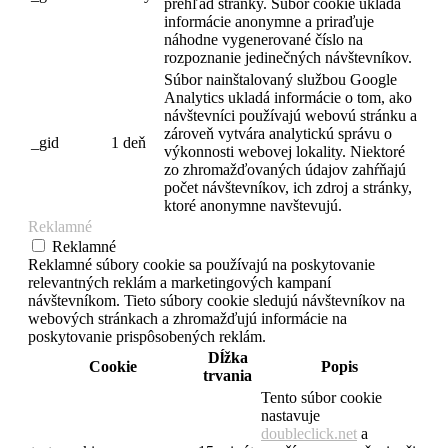
prehľad stránky. Súbor cookie ukladá
informácie anonymne a priraďuje
náhodne vygenerované číslo na
rozpoznanie jedinečných návštevníkov.
Súbor nainštalovaný službou Google
Analytics ukladá informácie o tom, ako
návštevníci používajú webovú stránku a
zároveň vytvára analytickú správu o
_gid
1 deň
výkonnosti webovej lokality. Niektoré
zo zhromažďovaných údajov zahŕňajú
počet návštevníkov, ich zdroj a stránky,
ktoré anonymne navštevujú.
Reklamné
Reklamné
Reklamné súbory cookie sa používajú na poskytovanie
relevantných reklám a marketingových kampaní
návštevníkom. Tieto súbory cookie sledujú návštevníkov na
webových stránkach a zhromažďujú informácie na
poskytovanie prispôsobených reklám.
Dĺžka
Cookie
Popis
trvania
Tento súbor cookie
nastavuje
doubleclick.net
a