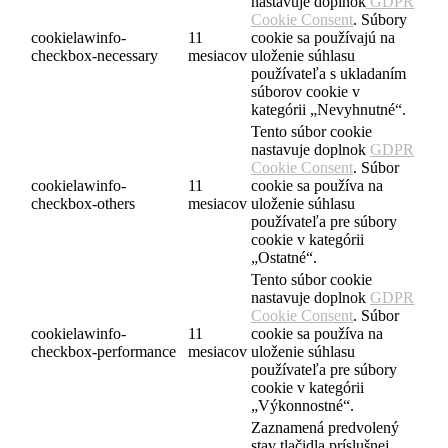
nastavuje doplnok
GDPR
Cookie Consent
. Súbory
cookielawinfo-
11
cookie sa používajú na
checkbox-necessary
mesiacov
uloženie súhlasu
používateľa s ukladaním
súborov cookie v
kategórii „Nevyhnutné“.
Tento súbor cookie
nastavuje doplnok
GDPR
Cookie Consent
. Súbor
cookielawinfo-
11
cookie sa používa na
checkbox-others
mesiacov
uloženie súhlasu
používateľa pre súbory
cookie v kategórii
„Ostatné“.
Tento súbor cookie
nastavuje doplnok
GDPR
Cookie Consent
. Súbor
cookielawinfo-
11
cookie sa používa na
checkbox-performance
mesiacov
uloženie súhlasu
používateľa pre súbory
cookie v kategórii
„Výkonnostné“.
Zaznamená predvolený
stav tlačidla príslušnej