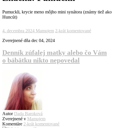
Pumuckli, krycie meno môjho mini synátora (známy tiež ako
Huncút)
4. decembra 2024
Mamujem
2-krát komentované
Zverejnené dňa
dec 04, 2024
Denník zúfalej matky alebo čo Vám
o bábätku nikto nepovedal
Autor
Dada Baroková
Zverejnené v
Mamujem
Komentáre
2-krát komentované