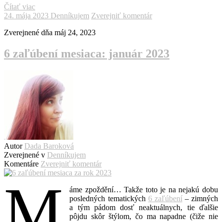
Čítať viac
24. mája 2023
Denníkujem
Zverejniť komentár
Zverejnené dňa
máj 24, 2023
6 zaľúbení mesiaca: január 2023
Autor
Dada Baroková
Zverejnené v
Denníkujem
Komentáre
Zverejniť komentár
M
áme zpoždění… Takže toto je na nejakú dobu
posledných tematických
6 zaľúbení
– zimných
a tým pádom dosť neaktuálnych, tie ďalšie
pôjdu skôr štýlom, čo ma napadne (čiže nie