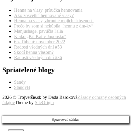
Henna na vlasy, príručka hennovania
Ako zosvetliť hennované vlasy?
Henna na vlasy, zhrnutie mojich skúseností
Prečo by som si nekúpila „hennu z dm-ky“
Manjushage, pavúčia ľalia
K ako „Kit Kat v Japonsku“
6 zaľúbení: november 2022
Radosti všedných dní #53
Škodí henna vlasom?
Radosti všedných dní #36
Spriatelené blogy
Sandy
StandyB
2026 © Trojveršie.sk by Dada Baroková
Zásady ochrany osobných
údajov
Theme by
SiteOrigin
Prejsť
vyššie
Spravovať súhlas