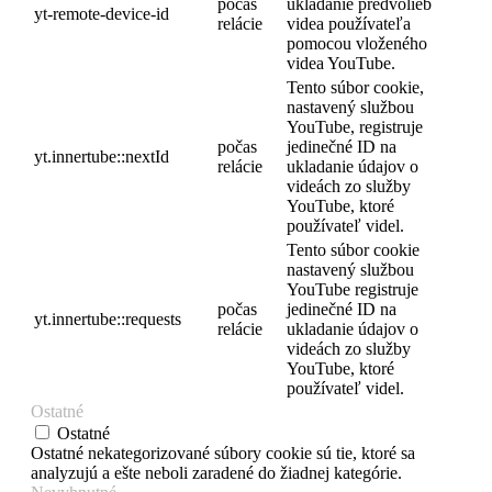
počas
ukladanie predvolieb
yt-remote-device-id
relácie
videa používateľa
pomocou vloženého
videa YouTube.
Tento súbor cookie,
nastavený službou
YouTube, registruje
počas
jedinečné ID na
yt.innertube::nextId
relácie
ukladanie údajov o
videách zo služby
YouTube, ktoré
používateľ videl.
Tento súbor cookie
nastavený službou
YouTube registruje
počas
jedinečné ID na
yt.innertube::requests
relácie
ukladanie údajov o
videách zo služby
YouTube, ktoré
používateľ videl.
Ostatné
Ostatné
Ostatné nekategorizované súbory cookie sú tie, ktoré sa
analyzujú a ešte neboli zaradené do žiadnej kategórie.