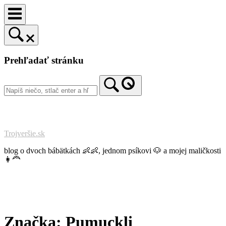
Prejsť
na
obsah
Prehľadať stránku
Trojveršie.sk
blog o dvoch bábätkách 👶👶, jednom psíkovi 🐶 a mojej maličkosti
👩‍🦰
Značka:
Pumuckli