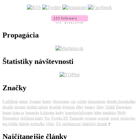
Propagácia
Štatistiky návštevnosti
Značky
9 zaľúbení
anime
Ayamee
beauty
blogovanie
con
cvičím
dennodenne
denník shopaholika
divadlo
dorama
drobné radosti
dvojčatá
dystopia
eBay
fantasy
filmy
Ghibli
Hangukon
henna
hrám sa
Japonsko
k-dorama
knihy
krasokorčuľovanie
lolita
manikúra
Molly
Nipponfest
obľúbené knihy
Pes
Projekt 365
Pumuckli
recenzia
receptár
report
reťazovka
top týždňa
trilógia
trojbodka
výlety
YA
zaujímavosti
čitateľský denník
♥
Najčítanejšie články