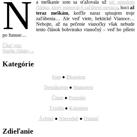
N
a meškanie som sa sťažovala už
pri minulom
článku, ktorý mapoval 6 zaľúbení mesiaca
, hoci
až
teraz meškám
, keďže naraz spisujem troje
zaľúbenia… Ale veď viete, hektické Vianoce…
Nebojte, až na pečenie vianočky však nebude
tento článok bohvieako vianočný – veď ho píšem
po funuse…
Čítať viac
Navigácia
Staršie články
→
článkov
Kategórie
Som
●
Blogujem
Denníkujem
●
Mamujem
Čítam
●
Pozerám
Tvorím
●
Krásniem
Ázijské
●
Abecedné
●
Ostatné
Zdieľanie