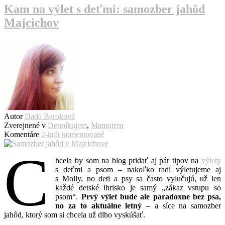
Kam na výlet s deťmi: samozber jahôd
Majcichov
Autor
Dada Baroková
Zverejnené v
Denníkujem
,
Mamujem
Komentáre
2-krát komentované
C
hcela by som na blog pridať aj pár tipov na
výlety
s deťmi a psom – nakoľko radi výletujeme aj
s Molly, no deti a psy sa často vylučujú, už len
každé detské ihrisko je samý „zákaz vstupu so
psom“.
Prvý výlet bude ale paradoxne bez psa,
no za to aktuálne letný
– a síce na samozber
jahôd, ktorý som si chcela už dlho vyskúšať.