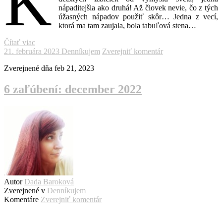
K
nápaditejšia ako druhá! Až človek nevie, čo z tých
úžasných nápadov použiť skôr… Jedna z vecí,
ktorá ma tam zaujala, bola tabuľová stena…
Čítať viac
21. februára 2023
Denníkujem
Zverejniť komentár
Zverejnené dňa
feb 21, 2023
6 zaľúbení: december 2022
Autor
Dada Baroková
Zverejnené v
Denníkujem
Komentáre
Zverejniť komentár