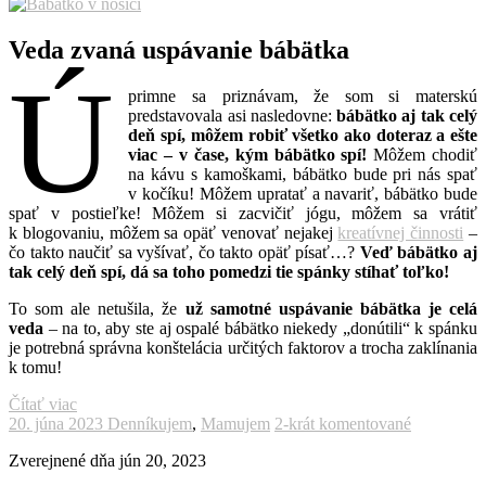
Veda zvaná uspávanie bábätka
Ú
primne sa priznávam, že som si materskú
predstavovala asi nasledovne:
bábätko aj tak celý
deň spí, môžem robiť všetko ako doteraz a ešte
viac – v čase, kým bábätko spí!
Môžem chodiť
na kávu s kamoškami, bábätko bude pri nás spať
v kočíku! Môžem upratať a navariť, bábätko bude
spať v postieľke! Môžem si zacvičiť jógu, môžem sa vrátiť
k blogovaniu, môžem sa opäť venovať nejakej
kreatívnej činnosti
–
čo takto naučiť sa vyšívať, čo takto opäť písať…?
Veď bábätko aj
tak celý deň spí, dá sa toho pomedzi tie spánky stíhať toľko!
To som ale netušila, že
už samotné uspávanie bábätka je celá
veda
– na to, aby ste aj ospalé bábätko niekedy „donútili“ k spánku
je potrebná správna konštelácia určitých faktorov a trocha zaklínania
k tomu!
Čítať viac
20. júna 2023
Denníkujem
,
Mamujem
2-krát komentované
Zverejnené dňa
jún 20, 2023