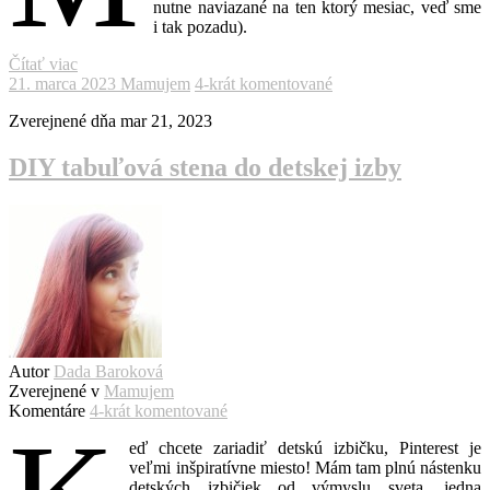
nutne naviazané na ten ktorý mesiac, veď sme
i tak pozadu).
Čítať viac
21. marca 2023
Mamujem
4-krát komentované
Zverejnené dňa
mar 21, 2023
DIY tabuľová stena do detskej izby
Autor
Dada Baroková
Zverejnené v
Mamujem
Komentáre
4-krát komentované
eď chcete zariadiť detskú izbičku, Pinterest je
veľmi inšpiratívne miesto! Mám tam plnú nástenku
detských izbičiek od výmyslu sveta, jedna