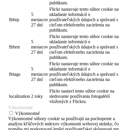
publikum.
Flickr nastavuje tento súbor cookie na
5
ukladanie informácií o
flrbrp
mesiacov
používateľských údajoch a správaní s
27 dní
cieľom efektívneho zacielenia na
publikum.
Flickr nastavuje tento súbor cookie na
5
ukladanie informácií o
flrbrst
mesiacov
používateľských údajoch a správaní s
27 dní
cieľom efektívneho zacielenia na
publikum.
Flickr nastavuje tento súbor cookie na
5
ukladanie informácií o
flrtags
mesiacov
používateľských údajoch a správaní s
27 dní
cieľom efektívneho zacielenia na
publikum.
Flickr nastaví tento súbor cookie na
localization
2 roky
sledovanie používania fotogalérií
vložených z Flickru.
Výkonnostné
Výkonnostné
Výkonnostné súbory cookie sa používajú na pochopenie a
analýzu kľúčových indexov výkonnosti webovej stránky, čo
pomáha pri poskytovaní lepšej používateľskej skúsenosti pre