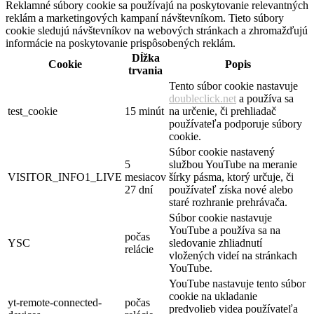
Reklamné súbory cookie sa používajú na poskytovanie relevantných
reklám a marketingových kampaní návštevníkom. Tieto súbory
cookie sledujú návštevníkov na webových stránkach a zhromažďujú
informácie na poskytovanie prispôsobených reklám.
Dĺžka
Cookie
Popis
trvania
Tento súbor cookie nastavuje
doubleclick.net
a používa sa
test_cookie
15 minút
na určenie, či prehliadač
používateľa podporuje súbory
cookie.
Súbor cookie nastavený
5
službou YouTube na meranie
VISITOR_INFO1_LIVE
mesiacov
šírky pásma, ktorý určuje, či
27 dní
používateľ získa nové alebo
staré rozhranie prehrávača.
Súbor cookie nastavuje
YouTube a používa sa na
počas
YSC
sledovanie zhliadnutí
relácie
vložených videí na stránkach
YouTube.
YouTube nastavuje tento súbor
cookie na ukladanie
yt-remote-connected-
počas
predvolieb videa používateľa