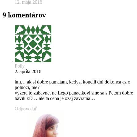
12. mája 2018
9 komentárov
Polly
2. apríla 2016
hm… ak si dobre pamatam, kedysi koncili dni dokonca az o
polnoci, nie?
vyzera to zabavne, ne Lego panacikovi sme sa s Petom dobre
bavili xD …ale ta cena je ozaj zavratna…
Odpovedať