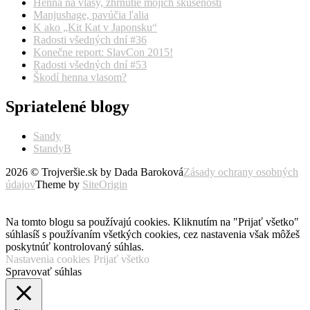
Henna na vlasy, zhrnutie mojich skúseností
Manjushage, pavúčia ľalia
K ako „Kit Kat v Japonsku“
Radosti všedných dní #36
Konečne report: SlavCon 2015!
Radosti všedných dní #53
Škodí henna vlasom?
Spriatelené blogy
Sandy
StandyB
2026 © Trojveršie.sk by Dada Baroková
Zásady ochrany osobných
údajov
Theme by
SiteOrigin
Prejsť
vyššie
Na tomto blogu sa používajú cookies. Kliknutím na "Prijať všetko"
súhlasíš s používaním všetkých cookies, cez nastavenia však môžeš
poskytnúť kontrolovaný súhlas.
Nastavenia cookies
Prijať všetko
Spravovať súhlas