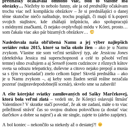
prednášky očakávala omnoho viac, boli to vlastne iba
obrázky…
Niežeby to nebolo funny, ale ja od
prednášky
očakávam
trochu viac než kompiláciu obrázkov – že si prednášajúci o danej
téme skutočne niečo naštuduje, trochu pogúgli, či majú tí k-poperi
svojich stajlistov, kde zháňajú inšpiráciu, ako spolupracujú
s módnymi značkami, či nejako ovplyvňujú módu v Kórei, prosto…
som čakala viac ako pár bizarných obrázkov…
Nasledovala naša obľúbená Namu a jej výber najlepších
seriálov roku 2015, ktoré sa točia okolo žien
– ako je u Namu
zvykom. Vlastne nie som veľmi seriálový typ, ale
Jessicou Jones
(detektívka Jessica má superschopnosti a celé to pôsobí veľmi
temne) silno zvažujem a aj
Sense8
(osem cudzincov z rôznych kútov
sveta sa odrazu telepaticky, duševne a citovo nejako prepojí a musia
sa s tým vysporiadať) znelo celkom fajne! Skvelá prednáška – ako
je u Namu zvykom –, aj keby som žiaden seriál reálne nezačala
pozerať (najpravdepodobnejší scenár), skvelo sme sa zabavili!
A ešte kórejské sviatky zamilovaných od Sašky Marčekovej,
ktorá bola veľmi zlatá
– vedeli ste, že Kórejci oslavujú štrnásť
Valentínov? V skratke stačí povedať, že ak ste zadaní, máte o to viac
príležitostí stráviť čas so svojou drahou polovičkou (a dostať viac
darčekov a dobre sa najesť) a ak ste single, zajete to (alebo zapijete).
A bol koniec – nekončilo sa niekedy až o desiatej?!