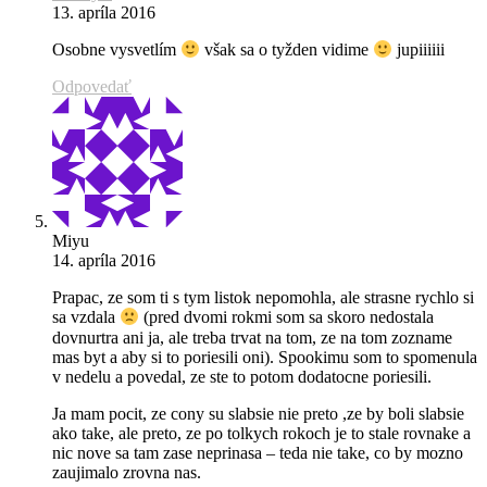
13. apríla 2016
Osobne vysvetlím
však sa o tyžden vidime
jupiiiiii
Odpovedať
Miyu
14. apríla 2016
Prapac, ze som ti s tym listok nepomohla, ale strasne rychlo si
sa vzdala
(pred dvomi rokmi som sa skoro nedostala
dovnurtra ani ja, ale treba trvat na tom, ze na tom zozname
mas byt a aby si to poriesili oni). Spookimu som to spomenula
v nedelu a povedal, ze ste to potom dodatocne poriesili.
Ja mam pocit, ze cony su slabsie nie preto ,ze by boli slabsie
ako take, ale preto, ze po tolkych rokoch je to stale rovnake a
nic nove sa tam zase neprinasa – teda nie take, co by mozno
zaujimalo zrovna nas.