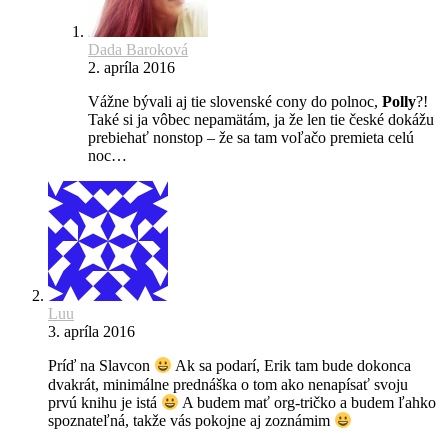
Dada Baroková
2. apríla 2016
Vážne bývali aj tie slovenské cony do polnoc,
Polly
?!
Také si ja vôbec nepamätám, ja že len tie české dokážu
prebiehať nonstop – že sa tam voľačo premieta celú
noc…
Luu
3. apríla 2016
Príď na Slavcon
Ak sa podarí, Erik tam bude dokonca
dvakrát, minimálne prednáška o tom ako nenapísať svoju
prvú knihu je istá
A budem mať org-tričko a budem ľahko
spoznateľná, takže vás pokojne aj zoznámim