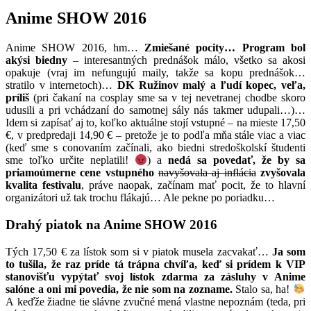
Anime SHOW 2016
Anime SHOW 2016, hm…
Zmiešané pocity… Program bol
akýsi biedny
– interesantných prednášok málo, všetko sa akosi
opakuje (vraj im nefungujú maily, takže sa kopu prednášok…
stratilo v internetoch)…
DK Ružinov malý a ľudí kopec, veľa,
príliš
(pri čakaní na cosplay sme sa v tej nevetranej chodbe skoro
udusili a pri vchádzaní do samotnej sály nás takmer udupali…)…
Idem si zapísať aj to, koľko aktuálne stojí vstupné – na mieste 17,50
€, v predpredaji 14,90 € – pretože je to podľa mňa stále viac a viac
(keď sme s conovaním začínali, ako biedni stredoškolskí študenti
sme toľko určite neplatili!
) a
nedá sa povedať, že by sa
priamoúmerne cene vstupného
navyšovala aj inflácia
zvyšovala
kvalita festivalu
, práve naopak, začínam mať pocit, že to hlavní
organizátori už tak trochu flákajú… Ale pekne po poriadku…
Drahý piatok na Anime SHOW 2016
Tých 17,50 € za lístok som si v piatok musela zacvakať…
Ja som
to tušila, že raz príde tá trápna chvíľa, keď si prídem k VIP
stanovišťu vypýtať svoj lístok zdarma za zásluhy v Anime
salóne a oni mi povedia, že nie som na zozname.
Stalo sa, ha!
A keďže žiadne tie slávne zvučné mená vlastne nepoznám (teda, pri