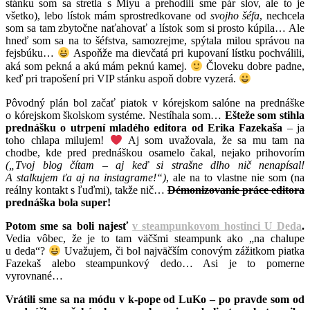
stánku som sa stretla s Miyu a prehodili sme pár slov, ale to je
všetko), lebo lístok mám sprostredkovane od
svojho šéfa
, nechcela
som sa tam zbytočne naťahovať a lístok som si prosto kúpila… Ale
hneď som sa na to šéfstva, samozrejme, spýtala milou správou na
fejsbúku…
Aspoňže ma dievčatá pri kupovaní lístku pochválili,
aká som pekná a akú mám peknú kamej.
Človeku dobre padne,
keď pri trapošení pri VIP stánku aspoň dobre vyzerá.
Pôvodný plán bol začať piatok v kórejskom salóne na prednáške
o kórejskom školskom systéme. Nestíhala som…
Ešteže som stihla
prednášku o utrpení mladého editora od Erika Fazekaša
– ja
toho chlapa milujem!
Aj som uvažovala, že sa mu tam na
chodbe, kde pred prednáškou osamelo čakal, nejako prihovorím
(„Tvoj blog čítam – aj keď si strašne dlho nič nenapísal!
A stalkujem ťa aj na instagrame!“)
, ale na to vlastne nie som (na
reálny kontakt s ľuďmi), takže nič…
Démonizovanie práce editora
prednáška bola super!
Potom sme sa boli najesť
v steampunkovom hostinci U Deda
.
Vedia vôbec, že je to tam väčšmi steampunk ako „na chalupe
u deda“?
Uvažujem, či bol najväčším conovým zážitkom piatka
Fazekaš alebo steampunkový dedo… Asi je to pomerne
vyrovnané…
Vrátili sme sa na módu v k-pope od LuKo – po pravde som od