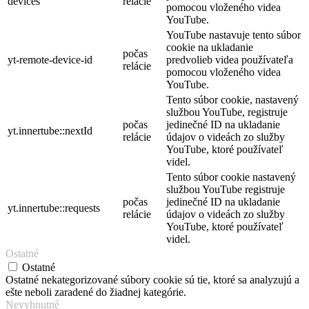
devices
relácie
pomocou vloženého videa
YouTube.
YouTube nastavuje tento súbor
cookie na ukladanie
počas
yt-remote-device-id
predvolieb videa používateľa
relácie
pomocou vloženého videa
YouTube.
Tento súbor cookie, nastavený
službou YouTube, registruje
počas
jedinečné ID na ukladanie
yt.innertube::nextId
relácie
údajov o videách zo služby
YouTube, ktoré používateľ
videl.
Tento súbor cookie nastavený
službou YouTube registruje
počas
jedinečné ID na ukladanie
yt.innertube::requests
relácie
údajov o videách zo služby
YouTube, ktoré používateľ
videl.
Ostatné
Ostatné
Ostatné nekategorizované súbory cookie sú tie, ktoré sa analyzujú a
ešte neboli zaradené do žiadnej kategórie.
Nevyhnutné