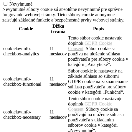
Nevyhnutné
Nevyhnutné súbory cookie sú absolútne nevyhnutné pre správne
fungovanie webovej stránky. Tieto súbory cookie anonymne
zaisťujú základné funkcie a bezpečnostné prvky webovej stránky.
Dĺžka
Cookie
Popis
trvania
Tento súbor cookie nastavuje
doplnok
GDPR Cookie
cookielawinfo-
11
Consent
. Súbor cookie sa
checkbox-analytics
mesiacov
používa na uloženie súhlasu
používateľa pre súbory cookie v
kategórii „Analytické“.
Súbor cookie je nastavený na
základe súhlasu so súbormi
cookielawinfo-
11
GDPR cookie na zaznamenanie
checkbox-functional
mesiacov
súhlasu používateľa pre súbory
cookie v kategórii „Funkčné“.
Tento súbor cookie nastavuje
doplnok
GDPR Cookie
Consent
. Súbory cookie sa
cookielawinfo-
11
používajú na uloženie súhlasu
checkbox-necessary
mesiacov
používateľa s ukladaním
súborov cookie v kategórii
„Nevyhnutné“.