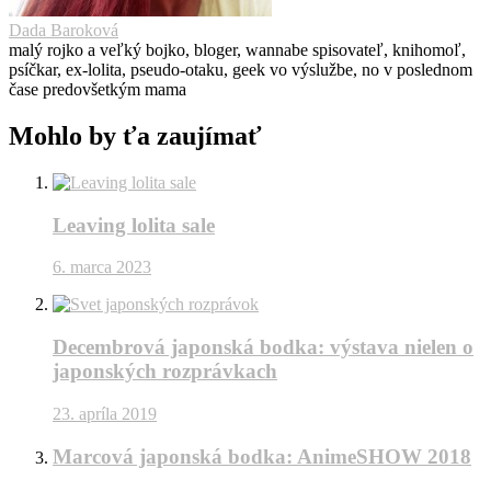
Dada Baroková
malý rojko a veľký bojko, bloger, wannabe spisovateľ, knihomoľ,
psíčkar, ex-lolita, pseudo-otaku, geek vo výslužbe, no v poslednom
čase predovšetkým mama
Mohlo by ťa zaujímať
Leaving lolita sale
6. marca 2023
Decembrová japonská bodka: výstava nielen o
japonských rozprávkach
23. apríla 2019
Marcová japonská bodka: AnimeSHOW 2018