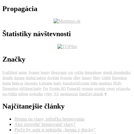
Propagácia
Štatistiky návštevnosti
Značky
9 zaľúbení
anime
Ayamee
beauty
blogovanie
con
cvičím
dennodenne
denník shopaholika
divadlo
dorama
drobné radosti
dvojčatá
dystopia
eBay
fantasy
filmy
Ghibli
Hangukon
henna
hrám sa
Japonsko
k-dorama
knihy
krasokorčuľovanie
lolita
manikúra
Molly
Nipponfest
obľúbené knihy
Pes
Projekt 365
Pumuckli
recenzia
receptár
report
reťazovka
top týždňa
trilógia
trojbodka
výlety
YA
zaujímavosti
čitateľský denník
♥
Najčítanejšie články
Henna na vlasy, príručka hennovania
Ako zosvetliť hennované vlasy?
Prečo by som si nekúpila „hennu z dm-ky“