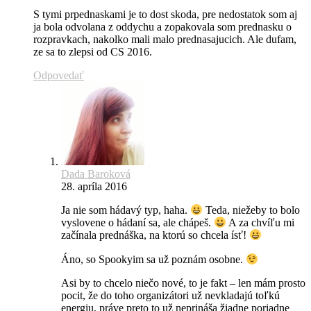
S tymi prpednaskami je to dost skoda, pre nedostatok som aj
ja bola odvolana z oddychu a zopakovala som prednasku o
rozpravkach, nakolko mali malo prednasajucich. Ale dufam,
ze sa to zlepsi od CS 2016.
Odpovedať
Dada Baroková
28. apríla 2016
Ja nie som hádavý typ, haha.
Teda, niežeby to bolo
vyslovene o hádaní sa, ale chápeš.
A za chvíľu mi
začínala prednáška, na ktorú so chcela ísť!
Áno, so Spookyim sa už poznám osobne.
Asi by to chcelo niečo nové, to je fakt – len mám prosto
pocit, že do toho organizátori už nevkladajú toľkú
energiu, práve preto to už neprináša žiadne poriadne