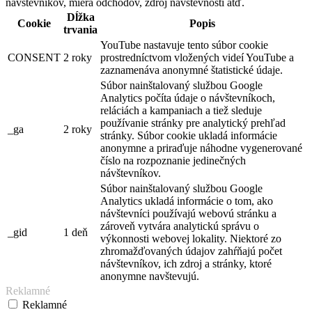
návštevníkov, miera odchodov, zdroj návštevnosti atď.
Dĺžka
Cookie
Popis
trvania
YouTube nastavuje tento súbor cookie
CONSENT
2 roky
prostredníctvom vložených videí YouTube a
zaznamenáva anonymné štatistické údaje.
Súbor nainštalovaný službou Google
Analytics počíta údaje o návštevníkoch,
reláciách a kampaniach a tiež sleduje
používanie stránky pre analytický prehľad
_ga
2 roky
stránky. Súbor cookie ukladá informácie
anonymne a priraďuje náhodne vygenerované
číslo na rozpoznanie jedinečných
návštevníkov.
Súbor nainštalovaný službou Google
Analytics ukladá informácie o tom, ako
návštevníci používajú webovú stránku a
zároveň vytvára analytickú správu o
_gid
1 deň
výkonnosti webovej lokality. Niektoré zo
zhromažďovaných údajov zahŕňajú počet
návštevníkov, ich zdroj a stránky, ktoré
anonymne navštevujú.
Reklamné
Reklamné