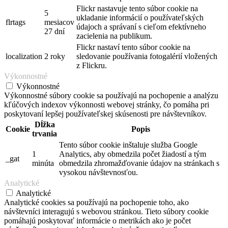
Flickr nastavuje tento súbor cookie na
5
ukladanie informácií o používateľských
flrtags
mesiacov
údajoch a správaní s cieľom efektívneho
27 dní
zacielenia na publikum.
Flickr nastaví tento súbor cookie na
localization
2 roky
sledovanie používania fotogalérií vložených
z Flickru.
Výkonnostné
Výkonnostné
Výkonnostné súbory cookie sa používajú na pochopenie a analýzu
kľúčových indexov výkonnosti webovej stránky, čo pomáha pri
poskytovaní lepšej používateľskej skúsenosti pre návštevníkov.
Dĺžka
Cookie
Popis
trvania
Tento súbor cookie inštaluje služba Google
1
Analytics, aby obmedzila počet žiadostí a tým
_gat
minúta
obmedzila zhromažďovanie údajov na stránkach s
vysokou návštevnosťou.
Analytické
Analytické
Analytické cookies sa používajú na pochopenie toho, ako
návštevníci interagujú s webovou stránkou. Tieto súbory cookie
pomáhajú poskytovať informácie o metrikách ako je počet