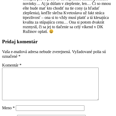
novinky… Aj ja dúfam v zlepšenie, len… Či so mnou
ešte bude mať kto chodiť na tie cony (a hľadať
zlepšenia), keďže slečna Kvetoslava už fakt stráca
trpezlivosť – ona si to vždy musí platiť a tá klesajúca
kvalita za stúpajúcu cenu… Ona si potom dvakrát
rozmyslí, či sa jej to tlačenie sa celý víkend v DK
Ružinov oplatí.
Pridaj komentár
Vaša e-mailová adresa nebude zverejnená.
Vyžadované polia sú
označené
*
Komentár
*
Meno
*