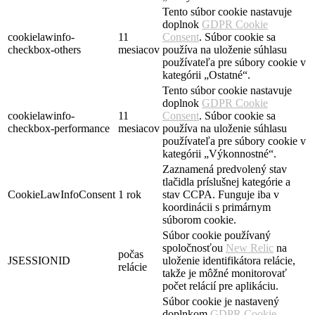
Tento súbor cookie nastavuje
doplnok
GDPR Cookie
cookielawinfo-
11
Consent
. Súbor cookie sa
checkbox-others
mesiacov
používa na uloženie súhlasu
používateľa pre súbory cookie v
kategórii „Ostatné“.
Tento súbor cookie nastavuje
doplnok
GDPR Cookie
cookielawinfo-
11
Consent
. Súbor cookie sa
checkbox-performance
mesiacov
používa na uloženie súhlasu
používateľa pre súbory cookie v
kategórii „Výkonnostné“.
Zaznamená predvolený stav
tlačidla príslušnej kategórie a
CookieLawInfoConsent
1 rok
stav CCPA. Funguje iba v
koordinácii s primárnym
súborom cookie.
Súbor cookie používaný
spoločnosťou
New Relic
na
počas
JSESSIONID
uloženie identifikátora relácie,
relácie
takže je môžné monitorovať
počet relácií pre aplikáciu.
Súbor cookie je nastavený
doplnkom
GDPR Cookie