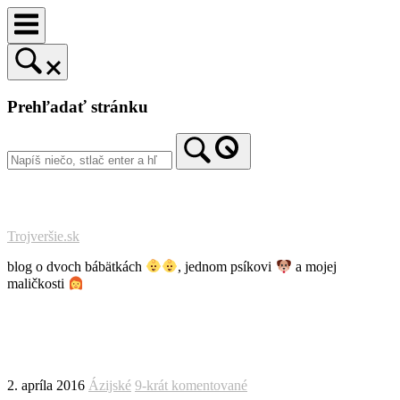
Prejsť
na
obsah
Prehľadať stránku
Trojveršie.sk
blog o dvoch bábätkách
, jednom psíkovi
a mojej
maličkosti
2. apríla 2016
Ázijské
9-krát komentované