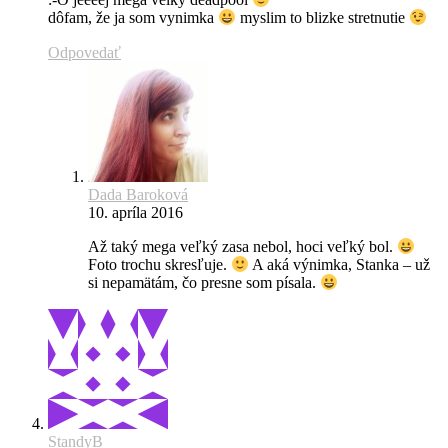
dôfam, že ja som vynimka
myslim to blizke stretnutie
Odpovedať
Dada Baroková
10. apríla 2016
Až taký mega veľký zasa nebol, hoci veľký bol.
Foto trochu skresľuje.
A aká výnimka, Stanka – už
si nepamätám, čo presne som písala.
StandyB