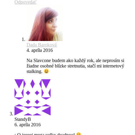
Odpovedať
Dada Baroková
4. apríla 2016
Na Slavcone budem ako každý rok, ale neprosím si
žiadne osobné blízke stretnutia, stačí mi internetový
stalking.
StandyB
6. apríla 2016
:-O jeeeej mega velky deadpool