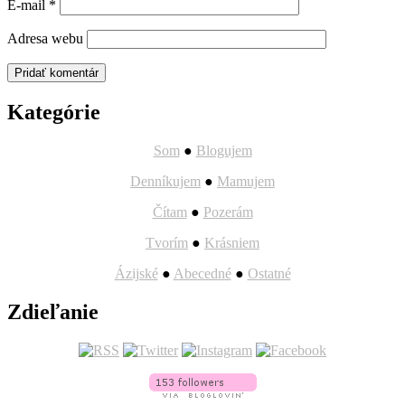
E-mail
*
Adresa webu
Kategórie
Som
●
Blogujem
Denníkujem
●
Mamujem
Čítam
●
Pozerám
Tvorím
●
Krásniem
Ázijské
●
Abecedné
●
Ostatné
Zdieľanie