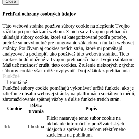
Close
Prehľad ochrany osobných údajov
Táto webová stránka používa súbory cookie na zlepšenie Tvojho
zážitku pri prechádzaní webom. Z nich sa v Tvojom prehliadači
ukladajú súbory cookie, ktoré sú kategorizované podľa potreby,
pretože sú nevyhnutné pre fungovanie základných funkcií webovej
stránky. Používam aj cookies tretích strán, ktoré mi pomáhajú
analyzovať a pochopiť, ako používaš túto webovú stránku. Tieto
cookies budú uložené v Tvojom prehliadači iba s Tvojím súhlasom.
Máš tiež možnosť zrušiť tieto cookies. Zrušenie niektorých z týchto
súborov cookie však môže ovplyvniť Tvoj zážitok z prehliadania.
Funkčné
Funkčné
Funkčné súbory cookie pomáhajú vykonávať určité funkcie, ako je
zdieľanie obsahu webovej stránky na platformách sociálnych médií,
zhromažďovanie spätnej väzby a ďalšie funkcie tretích strán.
Dĺžka
Cookie
Popis
trvania
Flickr nastavuje tento súbor cookie na
ukladanie informácií o používateľských
flrb
1 hodina
údajoch a správaní s cieľom efektívneho
zacielenia na publikum.