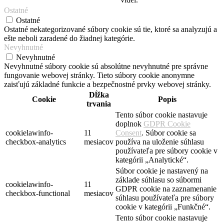
Ostatné
Ostatné
Ostatné nekategorizované súbory cookie sú tie, ktoré sa analyzujú a
ešte neboli zaradené do žiadnej kategórie.
Nevyhnutné
Nevyhnutné
Nevyhnutné súbory cookie sú absolútne nevyhnutné pre správne
fungovanie webovej stránky. Tieto súbory cookie anonymne
zaisťujú základné funkcie a bezpečnostné prvky webovej stránky.
Dĺžka
Cookie
Popis
trvania
Tento súbor cookie nastavuje
doplnok
GDPR Cookie
cookielawinfo-
11
Consent
. Súbor cookie sa
checkbox-analytics
mesiacov
používa na uloženie súhlasu
používateľa pre súbory cookie v
kategórii „Analytické“.
Súbor cookie je nastavený na
základe súhlasu so súbormi
cookielawinfo-
11
GDPR cookie na zaznamenanie
checkbox-functional
mesiacov
súhlasu používateľa pre súbory
cookie v kategórii „Funkčné“.
Tento súbor cookie nastavuje