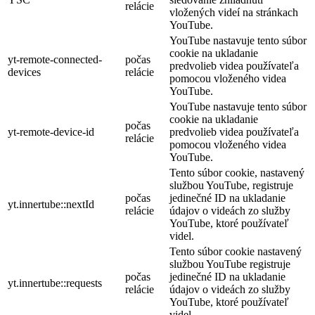
relácie
vložených videí na stránkach
YouTube.
YouTube nastavuje tento súbor
cookie na ukladanie
yt-remote-connected-
počas
predvolieb videa používateľa
devices
relácie
pomocou vloženého videa
YouTube.
YouTube nastavuje tento súbor
cookie na ukladanie
počas
yt-remote-device-id
predvolieb videa používateľa
relácie
pomocou vloženého videa
YouTube.
Tento súbor cookie, nastavený
službou YouTube, registruje
počas
jedinečné ID na ukladanie
yt.innertube::nextId
relácie
údajov o videách zo služby
YouTube, ktoré používateľ
videl.
Tento súbor cookie nastavený
službou YouTube registruje
počas
jedinečné ID na ukladanie
yt.innertube::requests
relácie
údajov o videách zo služby
YouTube, ktoré používateľ
videl.