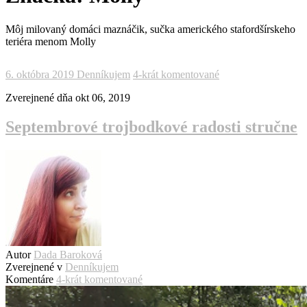
Môj milovaný domáci maznáčik, sučka amerického stafordšírskeho
teriéra menom Molly
6. októbra 2019
Denníkujem
4-krát komentované
Zverejnené dňa
okt 06, 2019
Septembrové trojbodkové radosti stručne
Autor
Dada Baroková
Zverejnené v
Denníkujem
Komentáre
4-krát komentované