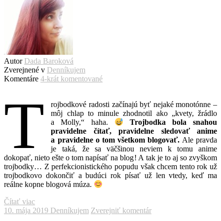
Autor
Dada Baroková
Zverejnené v
Denníkujem
Komentáre
4-krát komentované
T
rojbodkové radosti začínajú byť nejaké monotónne –
môj chlap to minule zhodnotil ako „kvety, žrádlo
a Molly,“ haha.
Trojbodka bola snahou
pravidelne čítať, pravidelne sledovať anime
a pravidelne o tom všetkom blogovať.
Ale pravda
je taká, že sa väčšinou neviem k tomu anime
dokopať, nieto ešte o tom napísať na blog! A tak je to aj so zvyškom
trojbodky… Z perfekcionistického popudu však chcem tento rok už
trojbodkovo dokončiť a budúci rok písať už len vtedy, keď ma
reálne kopne blogová múza.
Čítať viac
10. mája 2019
Denníkujem
Zverejniť komentár