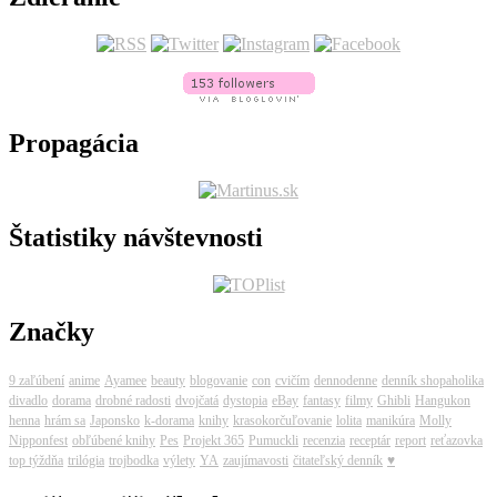
Propagácia
Štatistiky návštevnosti
Značky
9 zaľúbení
anime
Ayamee
beauty
blogovanie
con
cvičím
dennodenne
denník shopaholika
divadlo
dorama
drobné radosti
dvojčatá
dystopia
eBay
fantasy
filmy
Ghibli
Hangukon
henna
hrám sa
Japonsko
k-dorama
knihy
krasokorčuľovanie
lolita
manikúra
Molly
Nipponfest
obľúbené knihy
Pes
Projekt 365
Pumuckli
recenzia
receptár
report
reťazovka
top týždňa
trilógia
trojbodka
výlety
YA
zaujímavosti
čitateľský denník
♥