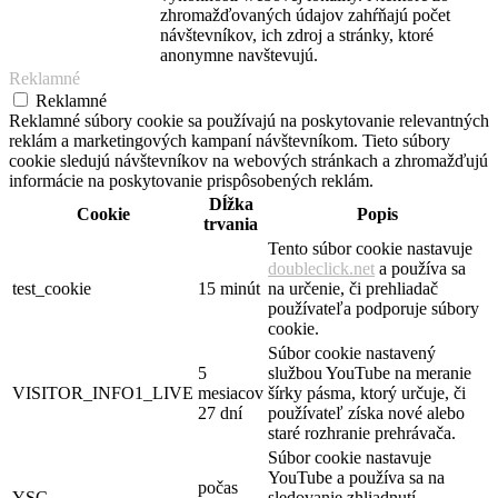
zhromažďovaných údajov zahŕňajú počet
návštevníkov, ich zdroj a stránky, ktoré
anonymne navštevujú.
Reklamné
Reklamné
Reklamné súbory cookie sa používajú na poskytovanie relevantných
reklám a marketingových kampaní návštevníkom. Tieto súbory
cookie sledujú návštevníkov na webových stránkach a zhromažďujú
informácie na poskytovanie prispôsobených reklám.
Dĺžka
Cookie
Popis
trvania
Tento súbor cookie nastavuje
doubleclick.net
a používa sa
test_cookie
15 minút
na určenie, či prehliadač
používateľa podporuje súbory
cookie.
Súbor cookie nastavený
5
službou YouTube na meranie
VISITOR_INFO1_LIVE
mesiacov
šírky pásma, ktorý určuje, či
27 dní
používateľ získa nové alebo
staré rozhranie prehrávača.
Súbor cookie nastavuje
YouTube a používa sa na
počas
YSC
sledovanie zhliadnutí