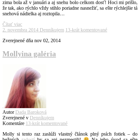
zima bola až v januári a aj snehu bolo celkom dosť! Hoci mi prišlo,
že tak, ako rýchlo vždy stihlo poriadne nasnežiť, sa ešte rýchlejšie tá
snehová nádielka aj roztopila…
Čítať viac
2. novembra 2014
Denníkujem
13-krát komentované
Zverejnené dňa
nov 02, 2014
Mollyina galéria
Autor
Dada Baroková
Zverejnené v
Denníkujem
Komentáre
13-krát komentované
Molly si tento raz zaslúži vlastný článok plný psích fotiek – do
bežných
radostí
by sa ani nezmestili!
Na jeho úvod sa ešte