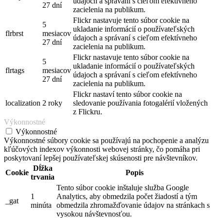
údajoch a správaní s cieľom efektívneho
27 dní
zacielenia na publikum.
Flickr nastavuje tento súbor cookie na
5
ukladanie informácií o používateľských
flrbrst
mesiacov
údajoch a správaní s cieľom efektívneho
27 dní
zacielenia na publikum.
Flickr nastavuje tento súbor cookie na
5
ukladanie informácií o používateľských
flrtags
mesiacov
údajoch a správaní s cieľom efektívneho
27 dní
zacielenia na publikum.
Flickr nastaví tento súbor cookie na
localization
2 roky
sledovanie používania fotogalérií vložených
z Flickru.
Výkonnostné
Výkonnostné
Výkonnostné súbory cookie sa používajú na pochopenie a analýzu
kľúčových indexov výkonnosti webovej stránky, čo pomáha pri
poskytovaní lepšej používateľskej skúsenosti pre návštevníkov.
Dĺžka
Cookie
Popis
trvania
Tento súbor cookie inštaluje služba Google
1
Analytics, aby obmedzila počet žiadostí a tým
_gat
minúta
obmedzila zhromažďovanie údajov na stránkach s
vysokou návštevnosťou.