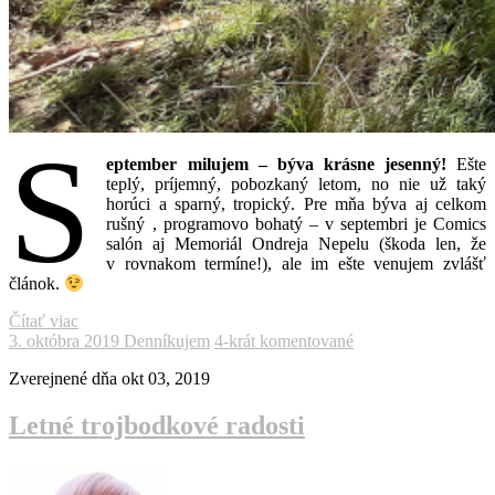
S
eptember milujem – býva krásne jesenný!
Ešte
teplý, príjemný, pobozkaný letom, no nie už taký
horúci a sparný, tropický. Pre mňa býva aj celkom
rušný , programovo bohatý – v septembri je Comics
salón aj Memoriál Ondreja Nepelu (škoda len, že
v rovnakom termíne!), ale im ešte venujem zvlášť
článok.
Čítať viac
3. októbra 2019
Denníkujem
4-krát komentované
Zverejnené dňa
okt 03, 2019
Letné trojbodkové radosti