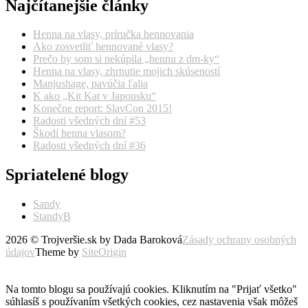
Najčítanejšie články
Henna na vlasy, príručka hennovania
Ako zosvetliť hennované vlasy?
Prečo by som si nekúpila „hennu z dm-ky“
Henna na vlasy, zhrnutie mojich skúseností
Manjushage, pavúčia ľalia
K ako „Kit Kat v Japonsku“
Konečne report: SlavCon 2015!
Radosti všedných dní #53
Škodí henna vlasom?
Radosti všedných dní #36
Spriatelené blogy
Sandy
StandyB
2026 © Trojveršie.sk by Dada Baroková
Zásady ochrany osobných
údajov
Theme by
SiteOrigin
Prejsť
vyššie
Na tomto blogu sa používajú cookies. Kliknutím na "Prijať všetko"
súhlasíš s používaním všetkých cookies, cez nastavenia však môžeš