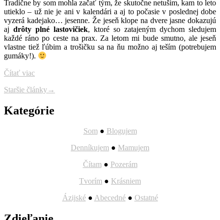
Tradične by som mohla začať tým, že skutočne netuším, kam to leto
utieklo – už nie je ani v kalendári a aj to počasie v poslednej dobe
vyzerá kadejako… jesenne. Že jeseň klope na dvere jasne dokazujú
aj
drôty plné lastovičiek
, ktoré so zatajeným dychom sledujem
každé ráno po ceste na prax. Za letom mi bude smutno, ale jeseň
vlastne tiež ľúbim a trošičku sa na ňu možno aj teším (potrebujem
gumáky!).
Čítať viac
Navigácia
Staršie články
→
článkov
Kategórie
Som
●
Blogujem
Denníkujem
●
Mamujem
Čítam
●
Pozerám
Tvorím
●
Krásniem
Ázijské
●
Abecedné
●
Ostatné
Zdieľanie