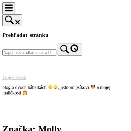
Prejsť
na
obsah
Prehľadať stránku
Trojveršie.sk
blog o dvoch bábätkách
, jednom psíkovi
a mojej
maličkosti
Značka:
Molly