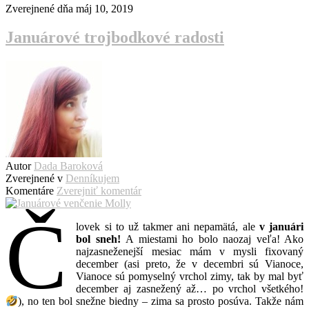
Zverejnené dňa
máj 10, 2019
Januárové trojbodkové radosti
Autor
Dada Baroková
Zverejnené v
Denníkujem
Komentáre
Zverejniť komentár
Č
lovek si to už takmer ani nepamätá, ale
v januári
bol sneh!
A miestami ho bolo naozaj veľa! Ako
najzasneženejší mesiac mám v mysli fixovaný
december (asi preto, že v decembri sú Vianoce,
Vianoce sú pomyselný vrchol zimy, tak by mal byť
december aj zasnežený až… po vrchol všetkého!
), no ten bol snežne biedny – zima sa prosto posúva. Takže nám