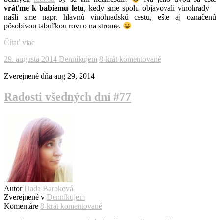
vráťme k babiemu letu
, kedy sme spolu objavovali vinohrady –
našli sme napr. hlavnú vinohradskú cestu, ešte aj označenú
pôsobivou tabuľkou rovno na strome.
Čítať viac
29. augusta 2014
Denníkujem
8-krát komentované
Zverejnené dňa
aug 29, 2014
Radosti všedných dní #77
Autor
Dada Baroková
Zverejnené v
Denníkujem
Komentáre
8-krát komentované