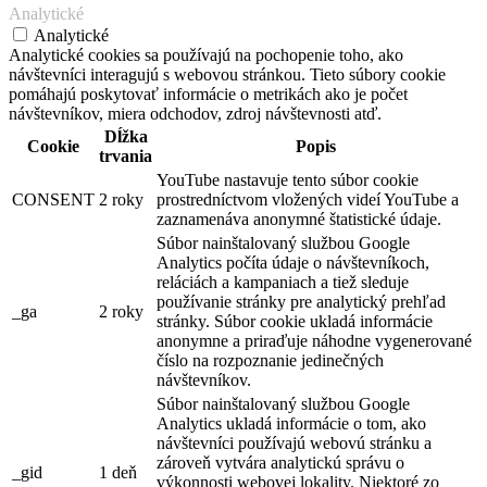
Analytické
Analytické
Analytické cookies sa používajú na pochopenie toho, ako
návštevníci interagujú s webovou stránkou. Tieto súbory cookie
pomáhajú poskytovať informácie o metrikách ako je počet
návštevníkov, miera odchodov, zdroj návštevnosti atď.
Dĺžka
Cookie
Popis
trvania
YouTube nastavuje tento súbor cookie
CONSENT
2 roky
prostredníctvom vložených videí YouTube a
zaznamenáva anonymné štatistické údaje.
Súbor nainštalovaný službou Google
Analytics počíta údaje o návštevníkoch,
reláciách a kampaniach a tiež sleduje
používanie stránky pre analytický prehľad
_ga
2 roky
stránky. Súbor cookie ukladá informácie
anonymne a priraďuje náhodne vygenerované
číslo na rozpoznanie jedinečných
návštevníkov.
Súbor nainštalovaný službou Google
Analytics ukladá informácie o tom, ako
návštevníci používajú webovú stránku a
zároveň vytvára analytickú správu o
_gid
1 deň
výkonnosti webovej lokality. Niektoré zo