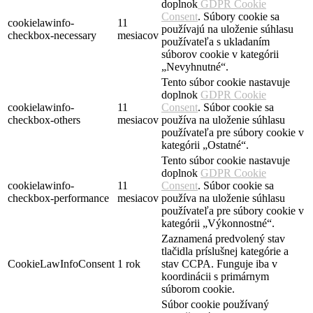
doplnok
GDPR Cookie
Consent
. Súbory cookie sa
cookielawinfo-
11
používajú na uloženie súhlasu
checkbox-necessary
mesiacov
používateľa s ukladaním
súborov cookie v kategórii
„Nevyhnutné“.
Tento súbor cookie nastavuje
doplnok
GDPR Cookie
cookielawinfo-
11
Consent
. Súbor cookie sa
checkbox-others
mesiacov
používa na uloženie súhlasu
používateľa pre súbory cookie v
kategórii „Ostatné“.
Tento súbor cookie nastavuje
doplnok
GDPR Cookie
cookielawinfo-
11
Consent
. Súbor cookie sa
checkbox-performance
mesiacov
používa na uloženie súhlasu
používateľa pre súbory cookie v
kategórii „Výkonnostné“.
Zaznamená predvolený stav
tlačidla príslušnej kategórie a
CookieLawInfoConsent
1 rok
stav CCPA. Funguje iba v
koordinácii s primárnym
súborom cookie.
Súbor cookie používaný