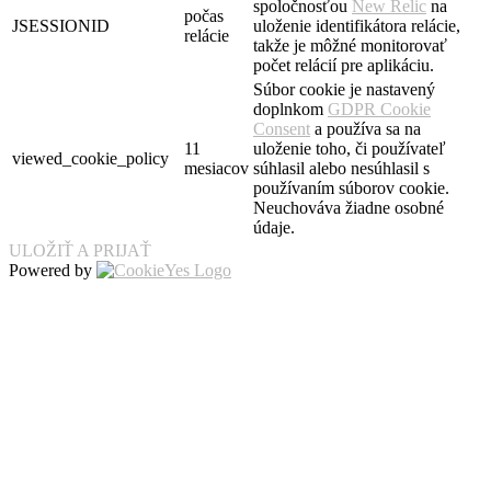
spoločnosťou
New Relic
na
počas
JSESSIONID
uloženie identifikátora relácie,
relácie
takže je môžné monitorovať
počet relácií pre aplikáciu.
Súbor cookie je nastavený
doplnkom
GDPR Cookie
Consent
a používa sa na
11
uloženie toho, či používateľ
viewed_cookie_policy
mesiacov
súhlasil alebo nesúhlasil s
používaním súborov cookie.
Neuchováva žiadne osobné
údaje.
ULOŽIŤ A PRIJAŤ
Powered by