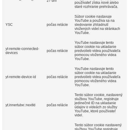
27 dní
používateľ získa nové alebo
staré rozhranie prehrávača.
Súbor cookie nastavuje
YouTube a používa sa na
YSC
počas relácie
sledovanie zhliadnutí
vložených videí na stránkach
YouTube.
YouTube nastavuje tento
súbor cookie na ukladanie
yt-remote-connected-
počas relácie
predvolieb videa používateľa
devices
pomocou vloženého videa
YouTube.
YouTube nastavuje tento
súbor cookie na ukladanie
yt-remote-device-id
počas relácie
predvolieb videa používateľa
pomocou vloženého videa
YouTube.
Tento súbor cookie, nastavený
službou YouTube, registruje
jedinečné ID na ukladanie
yt.innertube::nextId
počas relácie
údajov o videách zo služby
YouTube, ktoré používateľ
videl.
Tento súbor cookie nastavený
službou YouTube registruje