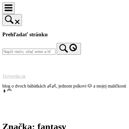
Prejsť
na
obsah
Prehľadať stránku
Trojveršie.sk
blog o dvoch bábätkách 👶👶, jednom psíkovi 🐶 a mojej maličkosti
👩‍🦰
Značka:
fantasy