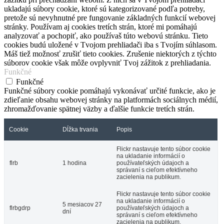
ukladajú súbory cookie, ktoré sú kategorizované podľa potreby,
pretože sú nevyhnutné pre fungovanie základných funkcií webovej
stránky. Používam aj cookies tretích strán, ktoré mi pomáhajú
analyzovať a pochopiť, ako používaš túto webovú stránku. Tieto
cookies budú uložené v Tvojom prehliadači iba s Tvojím súhlasom.
Máš tiež možnosť zrušiť tieto cookies. Zrušenie niektorých z týchto
súborov cookie však môže ovplyvniť Tvoj zážitok z prehliadania.
Funkčné
Funkčné
Funkčné súbory cookie pomáhajú vykonávať určité funkcie, ako je
zdieľanie obsahu webovej stránky na platformách sociálnych médií,
zhromažďovanie spätnej väzby a ďalšie funkcie tretích strán.
Cookie
Dĺžka trvania
Popis
Flickr nastavuje tento súbor cookie
na ukladanie informácií o
flrb
1 hodina
používateľských údajoch a
správaní s cieľom efektívneho
zacielenia na publikum.
Flickr nastavuje tento súbor cookie
na ukladanie informácií o
5 mesiacov 27
flrbgdrp
používateľských údajoch a
dní
správaní s cieľom efektívneho
zacielenia na publikum.