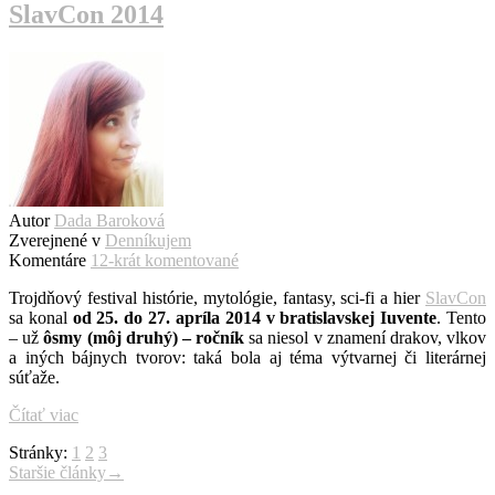
SlavCon 2014
Autor
Dada Baroková
Zverejnené v
Denníkujem
Komentáre
12-krát komentované
Trojdňový festival histórie, mytológie, fantasy, sci-fi a hier
SlavCon
sa konal
od 25. do 27. apríla 2014 v bratislavskej Iuvente
. Tento
– už
ôsmy (môj druhý) – ročník
sa niesol v znamení drakov, vlkov
a iných bájnych tvorov: taká bola aj téma výtvarnej či literárnej
súťaže.
Čítať viac
Stránky:
1
2
3
Navigácia
Staršie články
→