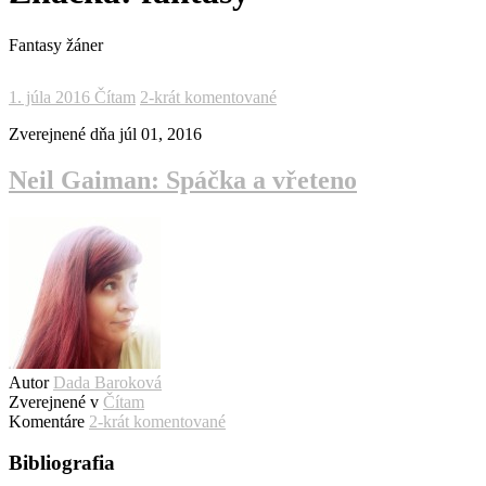
Fantasy žáner
1. júla 2016
Čítam
2-krát komentované
Zverejnené dňa
júl 01, 2016
Neil Gaiman: Spáčka a vřeteno
Autor
Dada Baroková
Zverejnené v
Čítam
Komentáre
2-krát komentované
Bibliografia