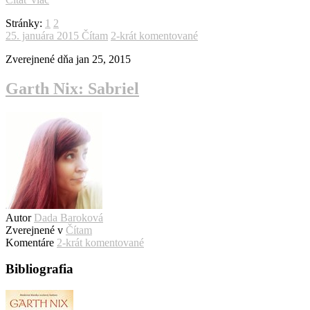
Stránky:
1
2
25. januára 2015
Čítam
2-krát komentované
Zverejnené dňa
jan 25, 2015
Garth Nix: Sabriel
Autor
Dada Baroková
Zverejnené v
Čítam
Komentáre
2-krát komentované
Bibliografia