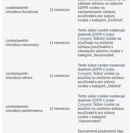
základe súhlasu so súbormi
cookielawinfo-
GDPR cookie na
11 mesiacov
checkbox-functional
zaznamenanie súhlasu
používateľa pre súbory
cookie v kategórii „Funkčné“.
Tento súbor cookie nastavuje
doplnok
GDPR Cookie
Consent
. Súbory cookie sa
cookielawinfo-
11 mesiacov
používajú na uloženie
checkbox-necessary
súhlasu používateľa s
ukladaním súborov cookie v
kategórii „Nevyhnutné“.
Tento súbor cookie nastavuje
doplnok
GDPR Cookie
cookielawinfo-
Consent
. Súbor cookie sa
11 mesiacov
checkbox-others
používa na uloženie súhlasu
používateľa pre súbory
cookie v kategórii „Ostatné“.
Tento súbor cookie nastavuje
doplnok
GDPR Cookie
Consent
. Súbor cookie sa
cookielawinfo-
11 mesiacov
používa na uloženie súhlasu
checkbox-performance
používateľa pre súbory
cookie v kategórii
„Výkonnostné“.
Zaznamená predvolený stav