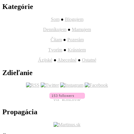
článkov
Kategórie
Som
●
Blogujem
Denníkujem
●
Mamujem
Čítam
●
Pozerám
Tvorím
●
Krásniem
Ázijské
●
Abecedné
●
Ostatné
Zdieľanie
Propagácia