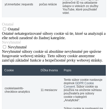
jedinečné ID na ukladanie
yt.innertube::requests
počas relácie
údajov o videách zo služby
YouTube, ktoré používateľ
videl.
Ostatné
Ostatné
Ostatné nekategorizované súbory cookie sú tie, ktoré sa analyzujú a
ešte neboli zaradené do žiadnej kategórie.
Nevyhnutné
Nevyhnutné
Nevyhnutné súbory cookie sú absolútne nevyhnutné pre správne
fungovanie webovej stránky. Tieto súbory cookie anonymne
zaisťujú základné funkcie a bezpečnostné prvky webovej stránky.
Cookie
Dĺžka trvania
Popis
Tento súbor cookie nastavuje
doplnok
GDPR Cookie
Consent
. Súbor cookie sa
cookielawinfo-
11 mesiacov
používa na uloženie súhlasu
checkbox-analytics
používateľa pre súbory
cookie v kategórii
„Analytické“.
Súbor cookie je nastavený na