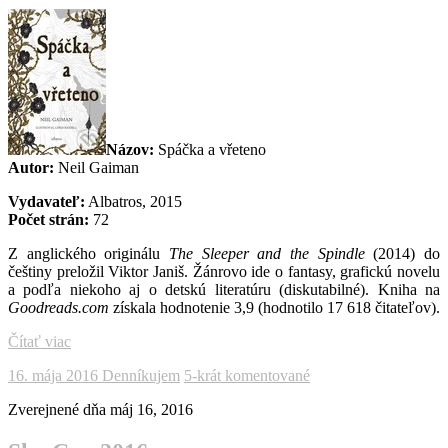
Názov:
Spáčka a vřeteno
Autor:
Neil Gaiman
Vydavateľ:
Albatros, 2015
Počet strán:
72
Z anglického originálu
The Sleeper and the Spindle
(2014) do
češtiny preložil Viktor Janiš. Žánrovo ide o fantasy, grafickú novelu
a podľa niekoho aj o detskú literatúru (diskutabilné). Kniha na
Goodreads.com
získala hodnotenie 3,9 (hodnotilo 17 618 čitateľov).
Čítať viac
16. mája 2016
Denníkujem
5-krát komentované
Zverejnené dňa
máj 16, 2016