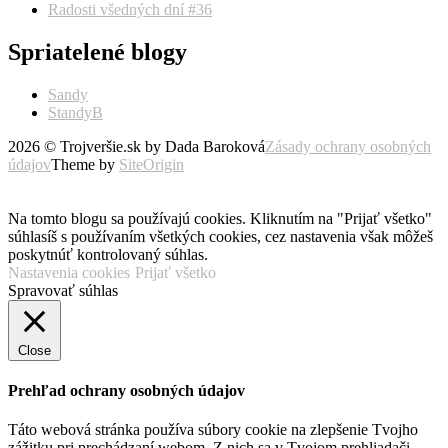
Radosti všedných dní #36
Spriatelené blogy
Sandy
StandyB
2026 © Trojveršie.sk by Dada Baroková
Zásady ochrany osobných
údajov
Theme by
SiteOrigin
Prejsť
vyššie
Na tomto blogu sa používajú cookies. Kliknutím na "Prijať všetko"
súhlasíš s používaním všetkých cookies, cez nastavenia však môžeš
poskytnúť kontrolovaný súhlas.
Nastavenia cookies
Prijať všetko
Spravovať súhlas
Close
Prehľad ochrany osobných údajov
Táto webová stránka používa súbory cookie na zlepšenie Tvojho
zážitku pri prechádzaní webom. Z nich sa v Tvojom prehliadači