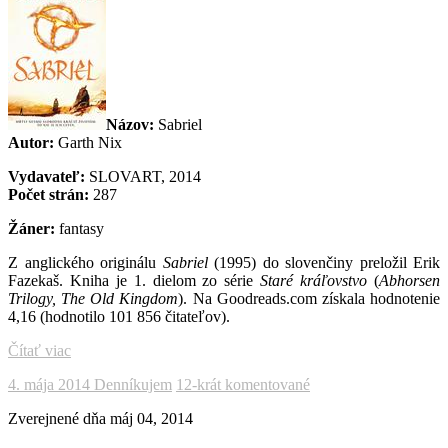
Názov:
Sabriel
Autor:
Garth Nix
Vydavateľ:
SLOVART, 2014
Počet strán:
287
Žáner:
fantasy
Z anglického originálu
Sabriel
(1995) do slovenčiny preložil Erik
Fazekaš. Kniha je 1. dielom zo série
Staré kráľovstvo
(
Abhorsen
Trilogy, The Old Kingdom
). Na Goodreads.com získala hodnotenie
4,16 (hodnotilo 101 856 čitateľov).
Čítať viac
4. mája 2014
Denníkujem
12-krát komentované
Zverejnené dňa
máj 04, 2014