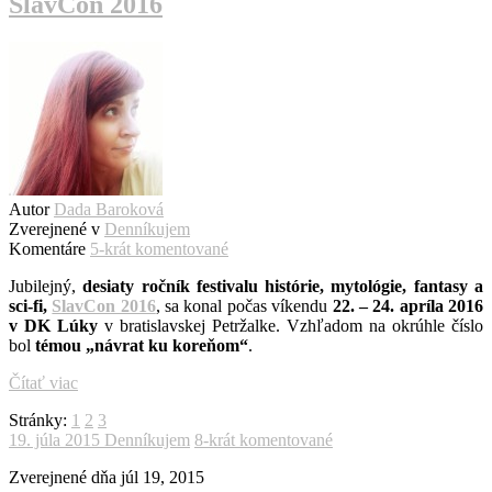
SlavCon 2016
Autor
Dada Baroková
Zverejnené v
Denníkujem
Komentáre
5-krát komentované
Jubilejný,
desiaty ročník festivalu histórie, mytológie, fantasy a
sci-fi,
SlavCon 2016
, sa konal počas víkendu
22. – 24. apríla 2016
v DK Lúky
v bratislavskej Petržalke. Vzhľadom na okrúhle číslo
bol
témou „návrat ku koreňom“
.
Čítať viac
Stránky:
1
2
3
19. júla 2015
Denníkujem
8-krát komentované
Zverejnené dňa
júl 19, 2015