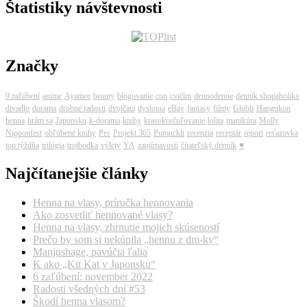
Štatistiky návštevnosti
Značky
9 zaľúbení
anime
Ayamee
beauty
blogovanie
con
cvičím
dennodenne
denník shopaholika
divadlo
dorama
drobné radosti
dvojčatá
dystopia
eBay
fantasy
filmy
Ghibli
Hangukon
henna
hrám sa
Japonsko
k-dorama
knihy
krasokorčuľovanie
lolita
manikúra
Molly
Nipponfest
obľúbené knihy
Pes
Projekt 365
Pumuckli
recenzia
receptár
report
reťazovka
top týždňa
trilógia
trojbodka
výlety
YA
zaujímavosti
čitateľský denník
♥
Najčítanejšie články
Henna na vlasy, príručka hennovania
Ako zosvetliť hennované vlasy?
Henna na vlasy, zhrnutie mojich skúseností
Prečo by som si nekúpila „hennu z dm-ky“
Manjushage, pavúčia ľalia
K ako „Kit Kat v Japonsku“
6 zaľúbení: november 2022
Radosti všedných dní #53
Škodí henna vlasom?