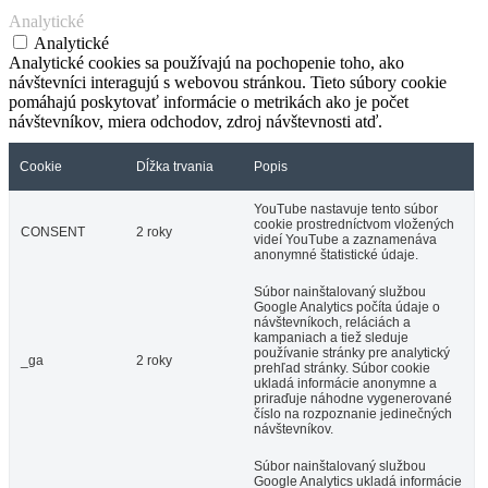
Analytické
Analytické
Analytické cookies sa používajú na pochopenie toho, ako
návštevníci interagujú s webovou stránkou. Tieto súbory cookie
pomáhajú poskytovať informácie o metrikách ako je počet
návštevníkov, miera odchodov, zdroj návštevnosti atď.
Cookie
Dĺžka trvania
Popis
YouTube nastavuje tento súbor
cookie prostredníctvom vložených
CONSENT
2 roky
videí YouTube a zaznamenáva
anonymné štatistické údaje.
Súbor nainštalovaný službou
Google Analytics počíta údaje o
návštevníkoch, reláciách a
kampaniach a tiež sleduje
používanie stránky pre analytický
_ga
2 roky
prehľad stránky. Súbor cookie
ukladá informácie anonymne a
priraďuje náhodne vygenerované
číslo na rozpoznanie jedinečných
návštevníkov.
Súbor nainštalovaný službou
Google Analytics ukladá informácie