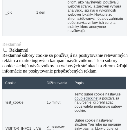
o tom, ako návštevníci používajú
webovú stránku a zároveň vytvára
analytickú správu o výkonnosti
_gid
1 deň
webovej lokality. Niektoré zo
zhromažďovaných údajov zahŕňajú
počet návštevníkov, ich zdroj a
stránky, ktoré anonymne
navštevujú.
Reklamné
Reklamné
Reklamné súbory cookie sa používajú na poskytovanie relevantných
reklám a marketingových kampaní návštevníkom. Tieto súbory
cookie sledujú návštevníkov na webových stránkach a zhromažďujú
informácie na poskytovanie prispôsobených reklám.
Cookie
Dĺžka trvania
Popis
Tento súbor cookie nastavuje
doubleclick.net
a používa sa
test_cookie
15 minút
na určenie, či prehliadač
používateľa podporuje súbory
cookie.
Súbor cookie nastavený
službou YouTube na meranie
5 mesiacov
VISITOR_INFO1_LIVE
šírky pásma, ktorý určuje, či