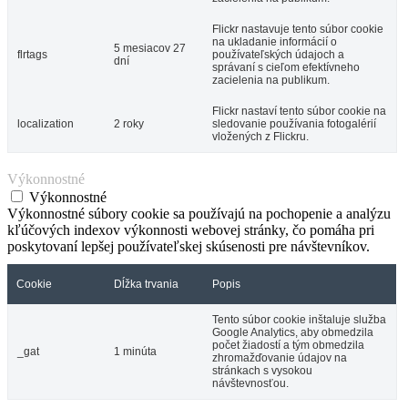
Flickr nastavuje tento súbor cookie
na ukladanie informácií o
5 mesiacov 27
flrtags
používateľských údajoch a
dní
správaní s cieľom efektívneho
zacielenia na publikum.
Flickr nastaví tento súbor cookie na
localization
2 roky
sledovanie používania fotogalérií
vložených z Flickru.
Výkonnostné
Výkonnostné
Výkonnostné súbory cookie sa používajú na pochopenie a analýzu
kľúčových indexov výkonnosti webovej stránky, čo pomáha pri
poskytovaní lepšej používateľskej skúsenosti pre návštevníkov.
Cookie
Dĺžka trvania
Popis
Tento súbor cookie inštaluje služba
Google Analytics, aby obmedzila
počet žiadostí a tým obmedzila
_gat
1 minúta
zhromažďovanie údajov na
stránkach s vysokou
návštevnosťou.