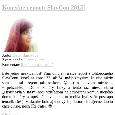
Konečne report: SlavCon 2015!
Autor
Dada Baroková
Zverejnené v
Denníkujem
Komentáre
8-krát komentované
Ešte jednu neaktuálnosť Vám dlhujem a síce report z tohtoročného
SlavConu, ktorý sa konal
22. až 24. mája
(myslím, že ešte nikdy
som nepísala report tak neskoro 😀 ) na novom mieste –
v petržalskom Dome kultúry Lúky a tento raz
niesol tému
„Hrdinovia v nás“
(hoci vzhľadom na atmosféru komunistického
domu kultúry a upršaného víkendu to mohla byť skôr post-apo
tematika 😀 ). V skratke bolo aj v nových priestoroch báječne, kto to
chce dlhšie, nech číta ďalej. 🙂
Čítať viac