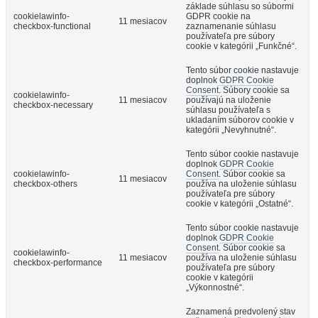
základe súhlasu so súbormi
cookielawinfo-
GDPR cookie na
11 mesiacov
checkbox-functional
zaznamenanie súhlasu
používateľa pre súbory
cookie v kategórii „Funkčné“.
Tento súbor cookie nastavuje
doplnok
GDPR Cookie
Consent
. Súbory cookie sa
cookielawinfo-
11 mesiacov
používajú na uloženie
checkbox-necessary
súhlasu používateľa s
ukladaním súborov cookie v
kategórii „Nevyhnutné“.
Tento súbor cookie nastavuje
doplnok
GDPR Cookie
cookielawinfo-
Consent
. Súbor cookie sa
11 mesiacov
checkbox-others
používa na uloženie súhlasu
používateľa pre súbory
cookie v kategórii „Ostatné“.
Tento súbor cookie nastavuje
doplnok
GDPR Cookie
Consent
. Súbor cookie sa
cookielawinfo-
11 mesiacov
používa na uloženie súhlasu
checkbox-performance
používateľa pre súbory
cookie v kategórii
„Výkonnostné“.
Zaznamená predvolený stav