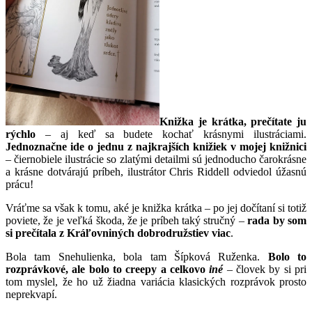
Knižka je krátka, prečítate ju
rýchlo
– aj keď sa budete kochať krásnymi ilustráciami.
Jednoznačne ide o jednu z najkrajších knižiek v mojej knižnici
– čiernobiele ilustrácie so zlatými detailmi sú jednoducho čarokrásne
a krásne dotvárajú príbeh, ilustrátor Chris Riddell odviedol úžasnú
prácu!
Vráťme sa však k tomu, aké je knižka krátka – po jej dočítaní si totiž
poviete, že je veľká škoda, že je príbeh taký stručný –
rada by som
si prečítala z Kráľovniných dobrodružstiev viac
.
Bola tam Snehulienka, bola tam Šípková Ruženka.
Bolo to
rozprávkové, ale bolo to creepy a celkovo
iné
– človek by si pri
tom myslel, že ho už žiadna variácia klasických rozprávok prosto
neprekvapí.