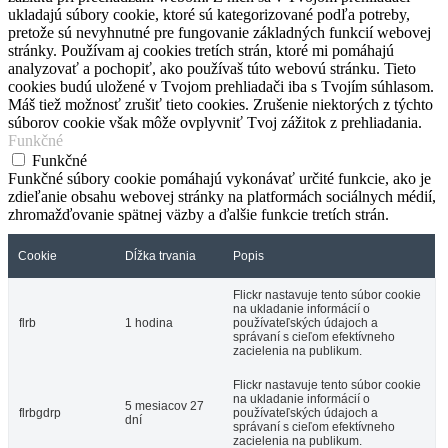
ukladajú súbory cookie, ktoré sú kategorizované podľa potreby,
pretože sú nevyhnutné pre fungovanie základných funkcií webovej
stránky. Používam aj cookies tretích strán, ktoré mi pomáhajú
analyzovať a pochopiť, ako používaš túto webovú stránku. Tieto
cookies budú uložené v Tvojom prehliadači iba s Tvojím súhlasom.
Máš tiež možnosť zrušiť tieto cookies. Zrušenie niektorých z týchto
súborov cookie však môže ovplyvniť Tvoj zážitok z prehliadania.
Funkčné
Funkčné
Funkčné súbory cookie pomáhajú vykonávať určité funkcie, ako je
zdieľanie obsahu webovej stránky na platformách sociálnych médií,
zhromažďovanie spätnej väzby a ďalšie funkcie tretích strán.
Cookie
Dĺžka trvania
Popis
Flickr nastavuje tento súbor cookie
na ukladanie informácií o
flrb
1 hodina
používateľských údajoch a
správaní s cieľom efektívneho
zacielenia na publikum.
Flickr nastavuje tento súbor cookie
na ukladanie informácií o
5 mesiacov 27
flrbgdrp
používateľských údajoch a
dní
správaní s cieľom efektívneho
zacielenia na publikum.