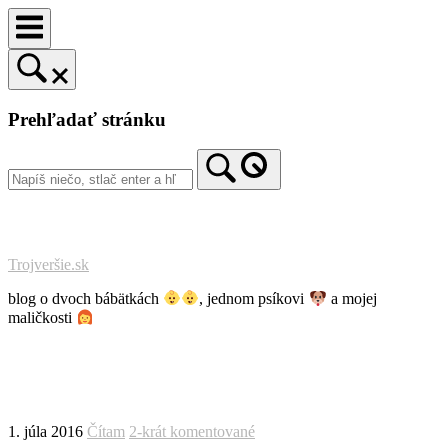
Prejsť
na
obsah
Prehľadať stránku
Trojveršie.sk
blog o dvoch bábätkách
, jednom psíkovi
a mojej
maličkosti
1. júla 2016
Čítam
2-krát komentované