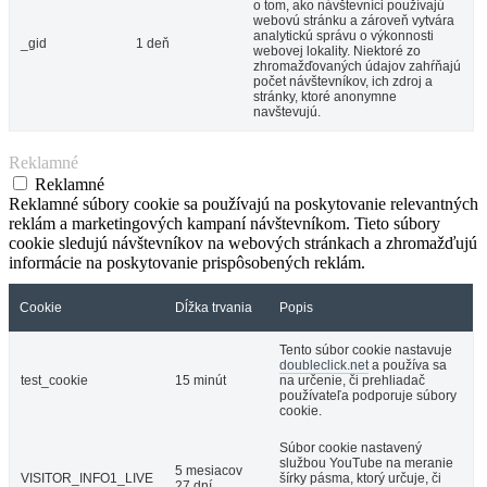
o tom, ako návštevníci používajú
webovú stránku a zároveň vytvára
analytickú správu o výkonnosti
_gid
1 deň
webovej lokality. Niektoré zo
zhromažďovaných údajov zahŕňajú
počet návštevníkov, ich zdroj a
stránky, ktoré anonymne
navštevujú.
Reklamné
Reklamné
Reklamné súbory cookie sa používajú na poskytovanie relevantných
reklám a marketingových kampaní návštevníkom. Tieto súbory
cookie sledujú návštevníkov na webových stránkach a zhromažďujú
informácie na poskytovanie prispôsobených reklám.
Cookie
Dĺžka trvania
Popis
Tento súbor cookie nastavuje
doubleclick.net
a používa sa
test_cookie
15 minút
na určenie, či prehliadač
používateľa podporuje súbory
cookie.
Súbor cookie nastavený
službou YouTube na meranie
5 mesiacov
VISITOR_INFO1_LIVE
šírky pásma, ktorý určuje, či
27 dní