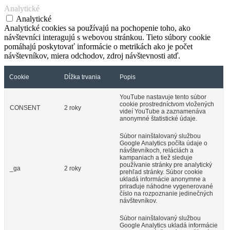
Analytické
Analytické
Analytické cookies sa používajú na pochopenie toho, ako
návštevníci interagujú s webovou stránkou. Tieto súbory cookie
pomáhajú poskytovať informácie o metrikách ako je počet
návštevníkov, miera odchodov, zdroj návštevnosti atď.
Cookie
Dĺžka trvania
Popis
YouTube nastavuje tento súbor
cookie prostredníctvom vložených
CONSENT
2 roky
videí YouTube a zaznamenáva
anonymné štatistické údaje.
Súbor nainštalovaný službou
Google Analytics počíta údaje o
návštevníkoch, reláciách a
kampaniach a tiež sleduje
používanie stránky pre analytický
_ga
2 roky
prehľad stránky. Súbor cookie
ukladá informácie anonymne a
priraďuje náhodne vygenerované
číslo na rozpoznanie jedinečných
návštevníkov.
Súbor nainštalovaný službou
Google Analytics ukladá informácie