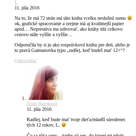
L
11. júla 2016
Na to, že má 72 strán má táto kniha vcelku neslušnú sumu
ok, grafické spracovanie a zrejme má aj kvalitnejší papier
apod… Neprestáva ma udivovať, ako knihy idú celkovo
cenovo stále vyššie a vyššie…
Odporučila by si ju ako rozprávkovú knihu pre deti, alebo je
to pravá Gaimanovka typu „radšej, keď budeš mať 12+“?
Odpovedať
Dada Baroková
11. júla 2016
Radšej, keď bude mať tvoje dieťa/mladší súrodenec
tých 12 rokov, L.
Čo sa týka ceny – knihy sú vec, do ktorej mi nikdy