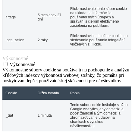
Flickr nastavuje tento súbor cookie
na ukladanie informácií o
5 mesiacov 27
flrtags
používateľských údajoch a
dní
správaní s cieľom efektívneho
zacielenia na publikum.
Flickr nastaví tento súbor cookie na
localization
2 roky
sledovanie používania fotogalérií
vložených z Flickru.
Výkonnostné
Výkonnostné
Výkonnostné súbory cookie sa používajú na pochopenie a analýzu
kľúčových indexov výkonnosti webovej stránky, čo pomáha pri
poskytovaní lepšej používateľskej skúsenosti pre návštevníkov.
Cookie
Dĺžka trvania
Popis
Tento súbor cookie inštaluje služba
Google Analytics, aby obmedzila
počet žiadostí a tým obmedzila
_gat
1 minúta
zhromažďovanie údajov na
stránkach s vysokou
návštevnosťou.