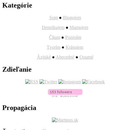
Kategórie
Som
●
Blogujem
Denníkujem
●
Mamujem
Čítam
●
Pozerám
Tvorím
●
Krásniem
Ázijské
●
Abecedné
●
Ostatné
Zdieľanie
Propagácia