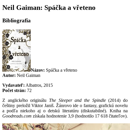
Neil Gaiman: Spáčka a vřeteno
Bibliografia
Názov:
Spáčka a vřeteno
Autor:
Neil Gaiman
Vydavateľ:
Albatros, 2015
Počet strán:
72
Z anglického originálu
The Sleeper and the Spindle
(2014) do
češtiny preložil Viktor Janiš. Žánrovo ide o fantasy, grafickú novelu
a podľa niekoho aj o detskú literatúru (diskutabilné). Kniha na
Goodreads.com
získala hodnotenie 3,9 (hodnotilo 17 618 čitateľov).