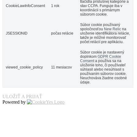
tlačidla príslušnej kategórie a
CookieLawInfoConsent
1 rok
stav CCPA. Funguje iba v
koordinácii s primárnym
súborom cookie.
Súbor cookie používaný
spoločnosťou
New Relic
na
JSESSIONID
počas relácie
uloženie identifikátora relácie,
takže je môžné monitorovať
počet relácií pre aplikáciu.
Súbor cookie je nastavený
doplnkom
GDPR Cookie
Consent
a používa sa na
uloženie toho, či používateľ
viewed_cookie_policy
11 mesiacov
súhlasil alebo nesúhlasil s
používaním súborov cookie.
Neuchováva žiadne osobné
údaje.
ULOŽIŤ A PRIJAŤ
Powered by