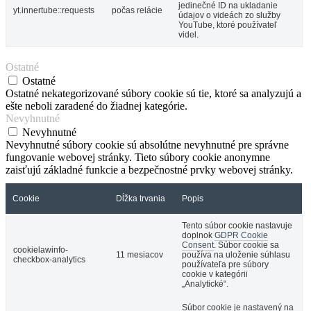
jedinečné ID na ukladanie
yt.innertube::requests
počas relácie
údajov o videách zo služby
YouTube, ktoré používateľ
videl.
Ostatné
Ostatné
Ostatné nekategorizované súbory cookie sú tie, ktoré sa analyzujú a
ešte neboli zaradené do žiadnej kategórie.
Nevyhnutné
Nevyhnutné
Nevyhnutné súbory cookie sú absolútne nevyhnutné pre správne
fungovanie webovej stránky. Tieto súbory cookie anonymne
zaisťujú základné funkcie a bezpečnostné prvky webovej stránky.
Cookie
Dĺžka trvania
Popis
Tento súbor cookie nastavuje
doplnok
GDPR Cookie
Consent
. Súbor cookie sa
cookielawinfo-
11 mesiacov
používa na uloženie súhlasu
checkbox-analytics
používateľa pre súbory
cookie v kategórii
„Analytické“.
Súbor cookie je nastavený na