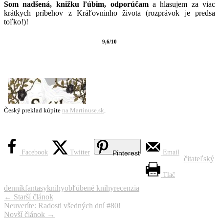
Som nadšená, knižku ľúbim, odporúčam
a hlasujem za viac
krátkych príbehov z Kráľovninho života (rozprávok je predsa
toľko!)!
9,6/10
*
*
Český preklad kúpite
na Martinuse.sk
.
*
Facebook
Twitter
Email
Pinterest
čitateľský
Tlač
denník
fantasy
knihy
obľúbené knihy
recenzia
Navigácia
←
Starší článok
Neuveríte: Radosti všedných dní #80!
článku
Novší článok
→