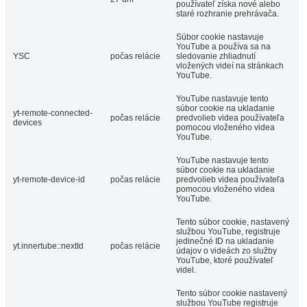
používateľ získa nové alebo
staré rozhranie prehrávača.
Súbor cookie nastavuje
YouTube a používa sa na
YSC
počas relácie
sledovanie zhliadnutí
vložených videí na stránkach
YouTube.
YouTube nastavuje tento
súbor cookie na ukladanie
yt-remote-connected-
počas relácie
predvolieb videa používateľa
devices
pomocou vloženého videa
YouTube.
YouTube nastavuje tento
súbor cookie na ukladanie
yt-remote-device-id
počas relácie
predvolieb videa používateľa
pomocou vloženého videa
YouTube.
Tento súbor cookie, nastavený
službou YouTube, registruje
jedinečné ID na ukladanie
yt.innertube::nextId
počas relácie
údajov o videách zo služby
YouTube, ktoré používateľ
videl.
Tento súbor cookie nastavený
službou YouTube registruje