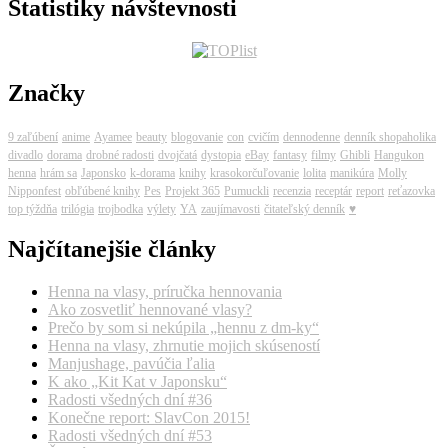
Štatistiky návštevnosti
Značky
9 zaľúbení
anime
Ayamee
beauty
blogovanie
con
cvičím
dennodenne
denník shopaholika
divadlo
dorama
drobné radosti
dvojčatá
dystopia
eBay
fantasy
filmy
Ghibli
Hangukon
henna
hrám sa
Japonsko
k-dorama
knihy
krasokorčuľovanie
lolita
manikúra
Molly
Nipponfest
obľúbené knihy
Pes
Projekt 365
Pumuckli
recenzia
receptár
report
reťazovka
top týždňa
trilógia
trojbodka
výlety
YA
zaujímavosti
čitateľský denník
♥
Najčítanejšie články
Henna na vlasy, príručka hennovania
Ako zosvetliť hennované vlasy?
Prečo by som si nekúpila „hennu z dm-ky“
Henna na vlasy, zhrnutie mojich skúseností
Manjushage, pavúčia ľalia
K ako „Kit Kat v Japonsku“
Radosti všedných dní #36
Konečne report: SlavCon 2015!
Radosti všedných dní #53