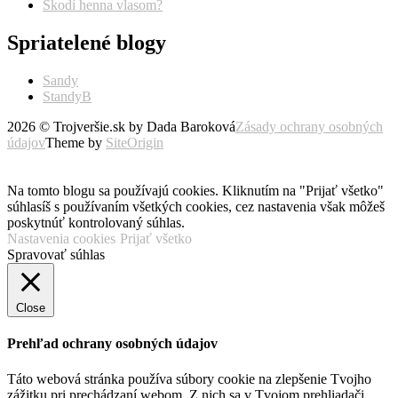
Škodí henna vlasom?
Spriatelené blogy
Sandy
StandyB
2026 © Trojveršie.sk by Dada Baroková
Zásady ochrany osobných
údajov
Theme by
SiteOrigin
Prejsť
vyššie
Na tomto blogu sa používajú cookies. Kliknutím na "Prijať všetko"
súhlasíš s používaním všetkých cookies, cez nastavenia však môžeš
poskytnúť kontrolovaný súhlas.
Nastavenia cookies
Prijať všetko
Spravovať súhlas
Close
Prehľad ochrany osobných údajov
Táto webová stránka používa súbory cookie na zlepšenie Tvojho
zážitku pri prechádzaní webom. Z nich sa v Tvojom prehliadači