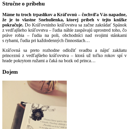
Stručne o príbehu
Máme tu troch trpaslíkov a Kráľovnú – čochvíľa Vás napadne,
že je to vlastne Snehulienka, ktorej príbeh v tejto knižke
pokračuje.
Do Kráľovninho kráľovstva sa začne zakrádať Spánok
z vedľajšieho kráľovstva – ľudia náhle zaspávajú uprostred toho, čo
práve robia – ľudia na poli, obchodníci nad svojimi stánkami
s rybami, ľudia pri každodenných činnostiach…
Kráľovná sa preto rozhodne odložiť svadbu a nájsť zakliatu
princeznú z vedľajšieho kráľovstva – ktorá už toľko rokov spí v
hrade pokrytom ružami a čaká na bozk od princa…
Dojem