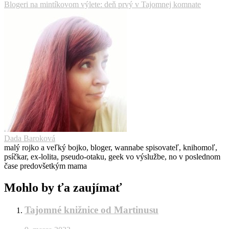
Blogeri na mintíkovom výlete: deň prvý v Tajomnej komnate
Dada Baroková
malý rojko a veľký bojko, bloger, wannabe spisovateľ, knihomoľ,
psíčkar, ex-lolita, pseudo-otaku, geek vo výslužbe, no v poslednom
čase predovšetkým mama
Mohlo by ťa zaujímať
Tajomné knižnice od Martinusu