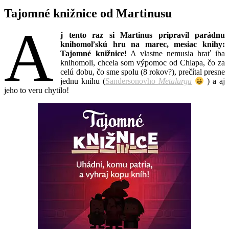
Tajomné knižnice od Martinusu
A
j tento raz si Martinus pripravil parádnu
knihomoľskú hru na marec, mesiac knihy:
Tajomné knižnice!
A vlastne nemusia hrať iba
knihomoli, chcela som výpomoc od Chlapa, čo za
celú dobu, čo sme spolu (8 rokov?), prečítal presne
jednu knihu (
Sandersonovho
Metalurga
) a aj
jeho to veru chytilo!