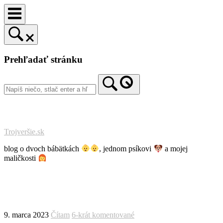
Prejsť
na
obsah
Prehľadať stránku
Trojveršie.sk
blog o dvoch bábätkách
, jednom psíkovi
a mojej
maličkosti
9. marca 2023
Čítam
6-krát komentované