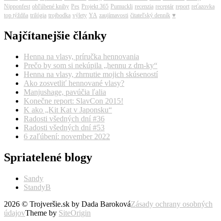
Nipponfest
obľúbené knihy
Pes
Projekt 365
Pumuckli
recenzia
receptár
report
reťazovka
top týždňa
trilógia
trojbodka
výlety
YA
zaujímavosti
čitateľský denník
♥
Najčítanejšie články
Henna na vlasy, príručka hennovania
Prečo by som si nekúpila „hennu z dm-ky“
Henna na vlasy, zhrnutie mojich skúseností
Ako zosvetliť hennované vlasy?
Manjushage, pavúčia ľalia
Konečne report: SlavCon 2015!
K ako „Kit Kat v Japonsku“
Radosti všedných dní #36
Radosti všedných dní #53
6 zaľúbení: november 2022
Spriatelené blogy
Sandy
StandyB
2026 © Trojveršie.sk by Dada Baroková
Zásady ochrany osobných
údajov
Theme by
SiteOrigin