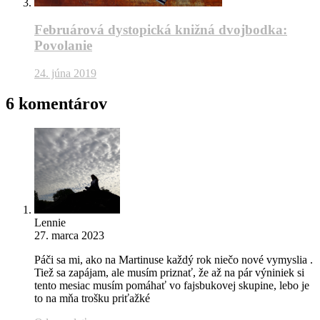
Februárová dystopická knižná dvojbodka:
Povolanie
24. júna 2019
6 komentárov
Lennie
27. marca 2023
Páči sa mi, ako na Martinuse každý rok niečo nové vymyslia .
Tiež sa zapájam, ale musím priznať, že až na pár výniniek si
tento mesiac musím pomáhať vo fajsbukovej skupine, lebo je
to na mňa trošku priťažké