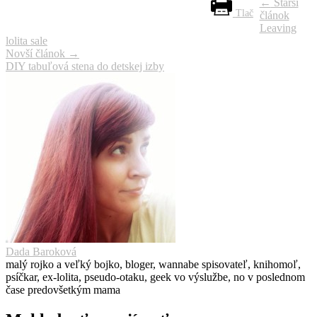
Navigácia
←
Starší
Tlač
článok
článku
Leaving
lolita sale
Novší článok
→
DIY tabuľová stena do detskej izby
Dada Baroková
malý rojko a veľký bojko, bloger, wannabe spisovateľ, knihomoľ,
psíčkar, ex-lolita, pseudo-otaku, geek vo výslužbe, no v poslednom
čase predovšetkým mama