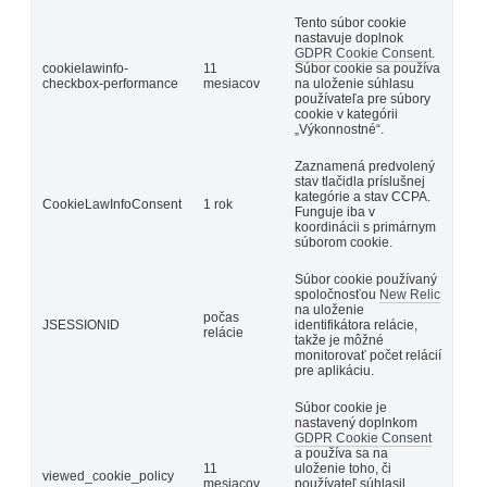
Tento súbor cookie
nastavuje doplnok
GDPR Cookie Consent
.
cookielawinfo-
11
Súbor cookie sa používa
checkbox-performance
mesiacov
na uloženie súhlasu
používateľa pre súbory
cookie v kategórii
„Výkonnostné“.
Zaznamená predvolený
stav tlačidla príslušnej
kategórie a stav CCPA.
CookieLawInfoConsent
1 rok
Funguje iba v
koordinácii s primárnym
súborom cookie.
Súbor cookie používaný
spoločnosťou
New Relic
na uloženie
počas
JSESSIONID
identifikátora relácie,
relácie
takže je môžné
monitorovať počet relácií
pre aplikáciu.
Súbor cookie je
nastavený doplnkom
GDPR Cookie Consent
a používa sa na
11
uloženie toho, či
viewed_cookie_policy
mesiacov
používateľ súhlasil