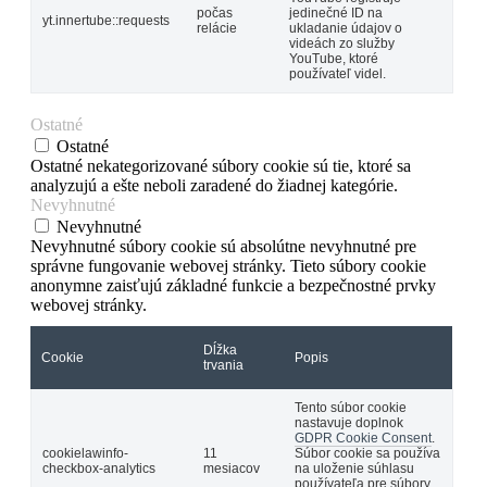
počas
jedinečné ID na
yt.innertube::requests
relácie
ukladanie údajov o
videách zo služby
YouTube, ktoré
používateľ videl.
Ostatné
Ostatné
Ostatné nekategorizované súbory cookie sú tie, ktoré sa
analyzujú a ešte neboli zaradené do žiadnej kategórie.
Nevyhnutné
Nevyhnutné
Nevyhnutné súbory cookie sú absolútne nevyhnutné pre
správne fungovanie webovej stránky. Tieto súbory cookie
anonymne zaisťujú základné funkcie a bezpečnostné prvky
webovej stránky.
Dĺžka
Cookie
Popis
trvania
Tento súbor cookie
nastavuje doplnok
GDPR Cookie Consent
.
cookielawinfo-
11
Súbor cookie sa používa
checkbox-analytics
mesiacov
na uloženie súhlasu
používateľa pre súbory