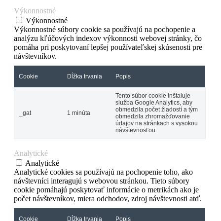
Výkonnostné
Výkonnostné
Výkonnostné súbory cookie sa používajú na pochopenie a
analýzu kľúčových indexov výkonnosti webovej stránky, čo
pomáha pri poskytovaní lepšej používateľskej skúsenosti pre
návštevníkov.
Cookie
Dĺžka trvania
Popis
Tento súbor cookie inštaluje
služba Google Analytics, aby
obmedzila počet žiadostí a tým
_gat
1 minúta
obmedzila zhromažďovanie
údajov na stránkach s vysokou
návštevnosťou.
Analytické
Analytické
Analytické cookies sa používajú na pochopenie toho, ako
návštevníci interagujú s webovou stránkou. Tieto súbory
cookie pomáhajú poskytovať informácie o metrikách ako je
počet návštevníkov, miera odchodov, zdroj návštevnosti atď.
Cookie
Dĺžka trvania
Popis