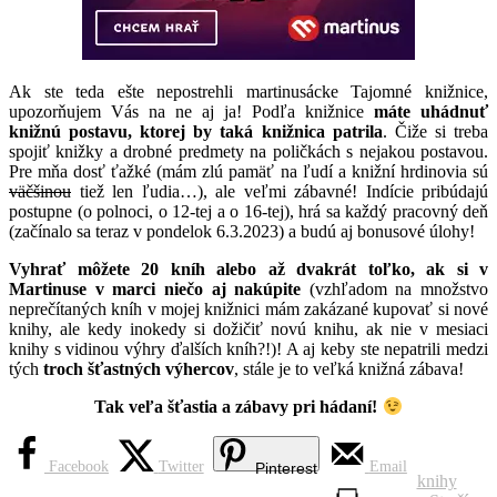
Ak ste teda ešte nepostrehli martinusácke Tajomné knižnice,
upozorňujem Vás na ne aj ja! Podľa knižnice
máte uhádnuť
knižnú postavu, ktorej by taká knižnica patrila
. Čiže si treba
spojiť knižky a drobné predmety na poličkách s nejakou postavou.
Pre mňa dosť ťažké (mám zlú pamäť na ľudí a knižní hrdinovia sú
väčšinou
tiež len ľudia…), ale veľmi zábavné! Indície pribúdajú
postupne (o polnoci, o 12-tej a o 16-tej), hrá sa každý pracovný deň
(začínalo sa teraz v pondelok 6.3.2023) a budú aj bonusové úlohy!
Vyhrať môžete 20 kníh alebo až dvakrát toľko, ak si v
Martinuse v marci niečo aj nakúpite
(vzhľadom na množstvo
neprečítaných kníh v mojej knižnici mám zakázané kupovať si nové
knihy, ale kedy inokedy si dožičiť novú knihu, ak nie v mesiaci
knihy s vidinou výhry ďalších kníh?!)! A aj keby ste nepatrili medzi
tých
troch šťastných výhercov
, stále je to veľká knižná zábava!
Tak veľa šťastia a zábavy pri hádaní!
Facebook
Twitter
Email
Pinterest
knihy