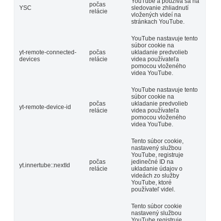
YouTube a používa sa na
počas
YSC
sledovanie zhliadnutí
relácie
vložených videí na
stránkach YouTube.
YouTube nastavuje tento
súbor cookie na
yt-remote-connected-
počas
ukladanie predvolieb
devices
relácie
videa používateľa
pomocou vloženého
videa YouTube.
YouTube nastavuje tento
súbor cookie na
počas
ukladanie predvolieb
yt-remote-device-id
relácie
videa používateľa
pomocou vloženého
videa YouTube.
Tento súbor cookie,
nastavený službou
YouTube, registruje
počas
jedinečné ID na
yt.innertube::nextId
relácie
ukladanie údajov o
videách zo služby
YouTube, ktoré
používateľ videl.
Tento súbor cookie
nastavený službou
YouTube registruje