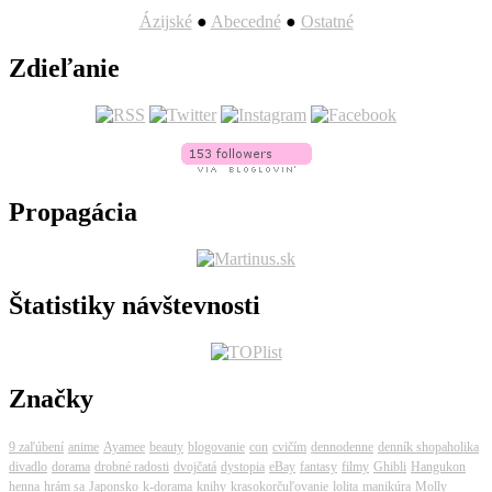
Ázijské
●
Abecedné
●
Ostatné
Zdieľanie
Propagácia
Štatistiky návštevnosti
Značky
9 zaľúbení
anime
Ayamee
beauty
blogovanie
con
cvičím
dennodenne
denník shopaholika
divadlo
dorama
drobné radosti
dvojčatá
dystopia
eBay
fantasy
filmy
Ghibli
Hangukon
henna
hrám sa
Japonsko
k-dorama
knihy
krasokorčuľovanie
lolita
manikúra
Molly