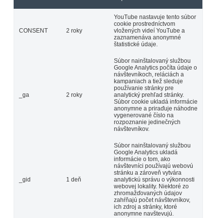
YouTube nastavuje tento súbor
cookie prostredníctvom
CONSENT
2 roky
vložených videí YouTube a
zaznamenáva anonymné
štatistické údaje.
Súbor nainštalovaný službou
Google Analytics počíta údaje o
návštevníkoch, reláciách a
kampaniach a tiež sleduje
používanie stránky pre
_ga
2 roky
analytický prehľad stránky.
Súbor cookie ukladá informácie
anonymne a priraďuje náhodne
vygenerované číslo na
rozpoznanie jedinečných
návštevníkov.
Súbor nainštalovaný službou
Google Analytics ukladá
informácie o tom, ako
návštevníci používajú webovú
stránku a zároveň vytvára
_gid
1 deň
analytickú správu o výkonnosti
webovej lokality. Niektoré zo
zhromažďovaných údajov
zahŕňajú počet návštevníkov,
ich zdroj a stránky, ktoré
anonymne navštevujú.