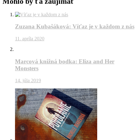
Mohlo by ťa zaujímať
Zuzana Kubašáková: Víťaz je v každom z nás
11. apríla 2020
Marcová knižná bodka: Eliza and Her
Monsters
14. júla 2019