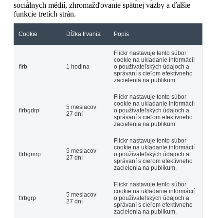
sociálnych médií, zhromažďovanie spätnej väzby a ďalšie
funkcie tretích strán.
Cookie
Dĺžka trvania
Popis
Flickr nastavuje tento súbor
cookie na ukladanie informácií
flrb
1 hodina
o používateľských údajoch a
správaní s cieľom efektívneho
zacielenia na publikum.
Flickr nastavuje tento súbor
cookie na ukladanie informácií
5 mesiacov
flrbgdrp
o používateľských údajoch a
27 dní
správaní s cieľom efektívneho
zacielenia na publikum.
Flickr nastavuje tento súbor
cookie na ukladanie informácií
5 mesiacov
flrbgmrp
o používateľských údajoch a
27 dní
správaní s cieľom efektívneho
zacielenia na publikum.
Flickr nastavuje tento súbor
cookie na ukladanie informácií
5 mesiacov
flrbgrp
o používateľských údajoch a
27 dní
správaní s cieľom efektívneho
zacielenia na publikum.