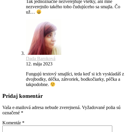
Tak jednoznačne nezverejňuje všetky, ani mne
nezverejnilo takého toho čudujúceho sa smajla. Čo
už…
Dada Baroková
12. mája 2023
Fungujú textový smajlíci, teda keď si ich vyskladáš z
dvojbodky, déčka, zátvoriek, bodkočiarky, péčka a
takpodobne.
Pridaj komentár
Vaša e-mailová adresa nebude zverejnená.
Vyžadované polia sú
označené
*
Komentár
*