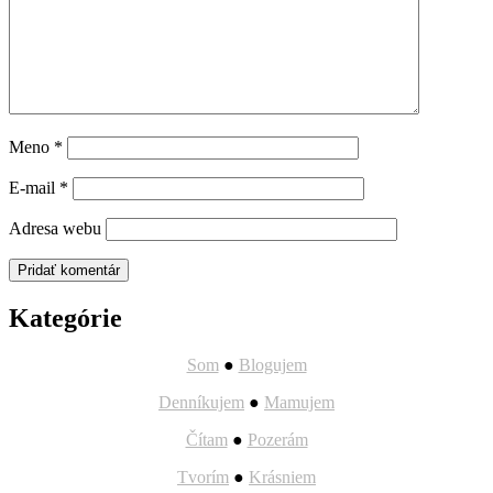
Meno
*
E-mail
*
Adresa webu
Kategórie
Som
●
Blogujem
Denníkujem
●
Mamujem
Čítam
●
Pozerám
Tvorím
●
Krásniem