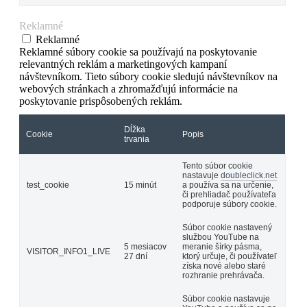
Reklamné
Reklamné
Reklamné súbory cookie sa používajú na poskytovanie
relevantných reklám a marketingových kampaní
návštevníkom. Tieto súbory cookie sledujú návštevníkov na
webových stránkach a zhromažďujú informácie na
poskytovanie prispôsobených reklám.
Dĺžka
Cookie
Popis
trvania
Tento súbor cookie
nastavuje
doubleclick.net
test_cookie
15 minút
a používa sa na určenie,
či prehliadač používateľa
podporuje súbory cookie.
Súbor cookie nastavený
službou YouTube na
5 mesiacov
meranie šírky pásma,
VISITOR_INFO1_LIVE
27 dní
ktorý určuje, či používateľ
získa nové alebo staré
rozhranie prehrávača.
Súbor cookie nastavuje