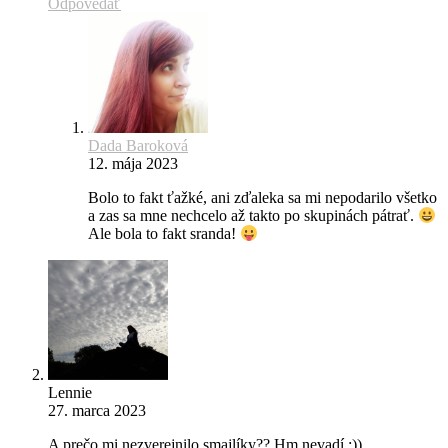
Odpovedať
Dada Baroková
12. mája 2023
Bolo to fakt ťažké, ani zďaleka sa mi nepodarilo všetko
a zas sa mne nechcelo až takto po skupinách pátrať.
Ale bola to fakt sranda!
Lennie
27. marca 2023
A prečo mi nezverejnilo smajlíky?? Hm nevadí :))