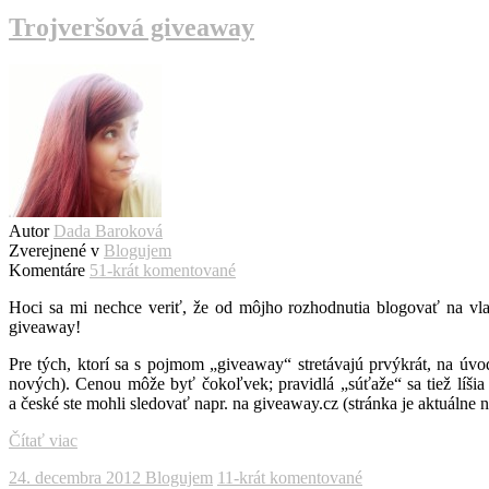
Trojveršová giveaway
Autor
Dada Baroková
Zverejnené v
Blogujem
Komentáre
51-krát komentované
Hoci sa mi nechce veriť, že od môjho rozhodnutia blogovať na vlas
giveaway!
Pre tých, ktorí sa s pojmom „giveaway“ stretávajú prvýkrát, na úvo
nových). Cenou môže byť čokoľvek; pravidlá „súťaže“ sa tiež líš
a české ste mohli sledovať napr. na giveaway.cz (stránka je aktuálne 
Čítať viac
24. decembra 2012
Blogujem
11-krát komentované