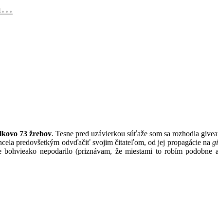
va…
elkovo 73 žrebov
. Tesne pred uzávierkou súťaže som sa rozhodla giv
hcela predovšetkým odvďačiť svojim čitateľom, od jej propagácie na
g
ce bohvieako nepodarilo (priznávam, že miestami to robím podobne 