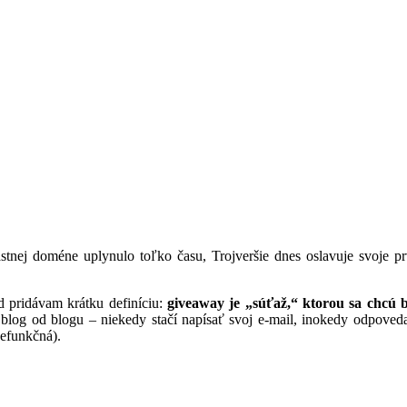
tnej doméne uplynulo toľko času, Trojveršie dnes oslavuje svoje prvé
d pridávam krátku definíciu:
giveaway je „súťaž,“ ktorou sa chcú 
ia blog od blogu – niekedy stačí napísať svoj e-mail, inokedy odpo
nefunkčná).