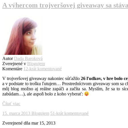
A výhercom trojveršovej giveaway sa stá
Autor
Dada Baroková
Zverejnené v
Blogujem
Komentáre
12-krát komentované
V trojveršovej giveaway nakoniec súťažilo
26 ľudkov, v hre bolo c
a v podstate to trošku ľutujem… Prostredníctvom giveaway som sa c
môj blog možno aj reálne zapáči a začíta sa. Myslím, že sa to sí
zabúdam…), ale aspoň bolo z koho vyberať:
Čítať viac
15. marca 2013
Blogujem
51-krát komentované
Zverejnené dňa
mar 15, 2013