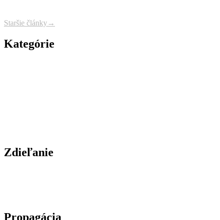
Navigácia
Staršie články
→
článkov
Kategórie
Zdieľanie
Propagácia