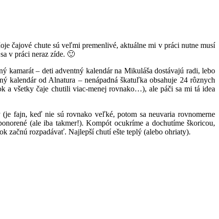
 Moje čajové chute sú veľmi premenlivé, aktuálne mi v práci nutne musí
sa v práci neraz zíde. 🙂
 kamarát – deti adventný kalendár na Mikuláša dostávajú radi, lebo
tný kalendár od Alnatura – nenápadná škatuľka obsahuje 24 rôznych
 a všetky čaje chutili viac-menej rovnako…), ale páči sa mi tá idea
y (je fajn, keď nie sú rovnako veľké, potom sa neuvaria rovnomerne
e ponorené (ale iba takmer!). Kompót ocukríme a dochutíme škoricou,
začnú rozpadávať. Najlepší chutí ešte teplý (alebo ohriaty).