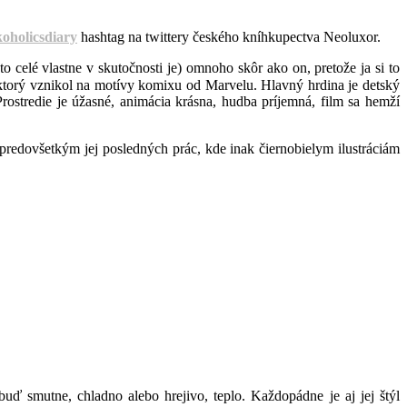
oholicsdiary
hashtag na twittery českého kníhkupectva Neoluxor.
 celé vlastne v skutočnosti je) omnoho skôr ako on, pretože ja si to
torý vznikol na motívy komixu od Marvelu. Hlavný hrdina je detský
ostredie je úžasné, animácia krásna, hudba príjemná, film sa hemží
predovšetkým jej posledných prác, kde inak čiernobielym ilustráciám
a buď smutne, chladno alebo hrejivo, teplo. Každopádne je aj jej štýl