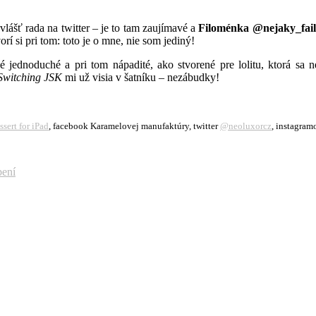
ášť rada na twitter – je to tam zaujímavé a
Filoménka @nejaky_fail 
orí si pri tom: toto je o mne, nie som jediný!
ké jednoduché a pri tom nápadité, ako stvorené pre lolitu, ktorá sa 
Switching JSK
mi už visia v šatníku – nezábudky!
ssert for iPad
, facebook Karamelovej manufaktúry, twitter
@neoluxorcz
, instagram
bení