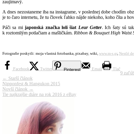
zaujímavý.
A dnes nezostaneme iba na instagrame, v poslednej dobe chodím obzvl
je to čaro internetu, že tu človek ľahko nájde niekoho, koho číta a hov
Páči sa mi
japonská značka loli šiat
Leur Getter
. Ich šaty sú ta
k roztomilým potlačiam a mašličkám.
Ribbon & Bouquet High Waist 
*
Fotografie poskytli: moja vlastná fotobanka, pixabay, wiki,
www.m-s.gr
,
Nestlé de
Facebook
Twitter
Email
Tlač
Pinterest
9 zaľú
Navigácia
←
Starší článok
Nipponfest & Hangukon 2015
článku
Novší článok
→
Tie najkrajšie diáre na rok 2016 z eBay