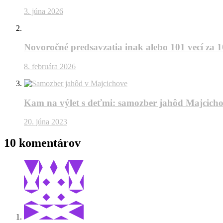
3. júna 2026
Novoročné predsavzatia inak alebo 101 vecí za 
8. februára 2026
Kam na výlet s deťmi: samozber jahôd Majcich
20. júna 2023
10 komentárov