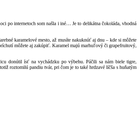
hoci po internetoch som našla i iné… Je to delikátna čokoláda, vhodná
a farebné karamelové mesto, až musíte nakuknúť aj dnu – kde si môžete
príchutí môžete aj zakúpiť. Karamel majú marhuľový či grapefruitový,
icu donútil ísť na vychádzku po výbehu. Páčili sa nám biele tigre,
tiž roztomilú pandiu tvár, pri čom je to také hrdzavé líčša s huňatým