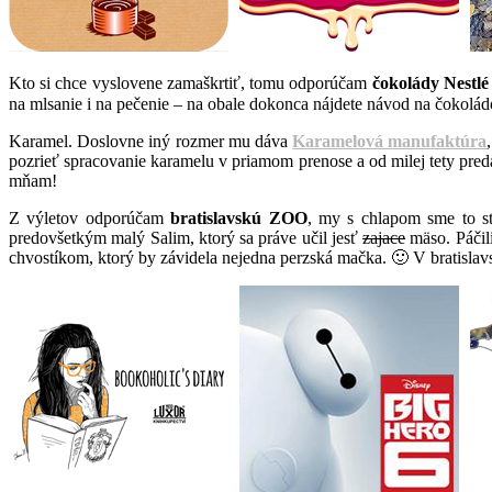
Kto si chce vyslovene zamaškrtiť, tomu odporúčam
čokolády Nestlé
na mlsanie i na pečenie – na obale dokonca nájdete návod na čokolá
Karamel. Doslovne iný rozmer mu dáva
Karamelová manufaktúra
pozrieť spracovanie karamelu v priamom prenose a od milej tety pred
mňam!
Z výletov odporúčam
bratislavskú ZOO
, my s chlapom sme to sti
predovšetkým malý Salim, ktorý sa práve učil jesť
zajace
mäso. Páčili
chvostíkom, ktorý by závidela nejedna perzská mačka. 🙂 V bratisla