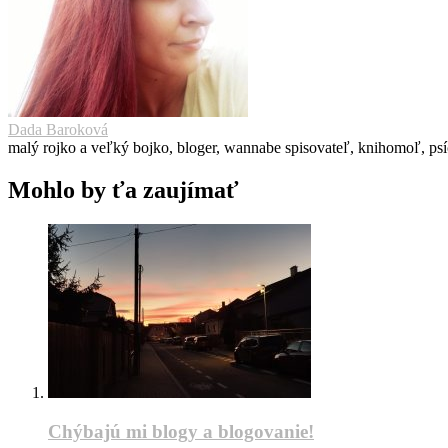
Dada Baroková
malý rojko a veľký bojko, bloger, wannabe spisovateľ, knihomoľ, ps
Mohlo by ťa zaujímať
Chýbajú mi blogy a blogovanie!