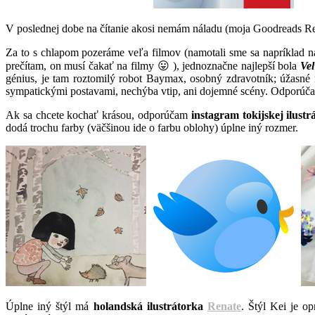
V poslednej dobe na čítanie akosi nemám náladu (moja Goodreads R
Za to s chlapom pozeráme veľa filmov (namotali sme sa napríklad na 
prečítam, on musí čakať na filmy 😛 ), jednoznačne najlepší bola
Veľ
génius, je tam roztomilý robot Baymax, osobný zdravotník; úžasné 
sympatickými postavami, nechýba vtip, ani dojemné scény. Odporúč
Ak sa chcete kochať krásou, odporúčam
instagram tokijskej ilust
dodá trochu farby (väčšinou ide o farbu oblohy) úplne iný rozmer.
Úplne iný štýl má
holandská ilustrátorka
Renate
. Štýl Kei je op