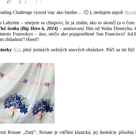
eading Challenge vyzerá viac ako biedne… 🙁 ), sledujem aspoň
#
book
Labyrint – smejem sa chlapovi, že ja zistím, ako to skončí (a o čom to
ká šestka (Big Hero 6, 2014)
– animovaný film od Walta Disneyho, k
mesto Fransokyo – áno, niečo ako pojaponštené San Francisco! :lol:Pr
am zhliadnuť! Hneď!
rátorky
Kei
, plný jemných nežných snových obrázkov. Páči sa mi štýl 
roti Renate „čistý“, Renate je väčšmi klasická, jej ilustrácie pôsobi