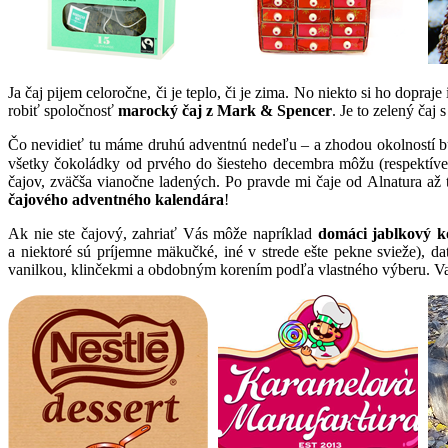
Ja čaj pijem celoročne, či je teplo, či je zima. No niekto si ho dopr
robiť spoločnosť
marocký čaj z Mark & Spencer
. Je to zelený čaj
Čo nevidieť tu máme druhú adventnú nedeľu – a zhodou okolností bu
všetky čokoládky od prvého do šiesteho decembra môžu (respektíve
čajov, zväčša vianočne ladených. Po pravde mi čaje od Alnatura až 
čajového adventného kalendára
!
Ak nie ste čajový, zahriať Vás môže napríklad
domáci jablkový 
a niektoré sú príjemne mäkučké, iné v strede ešte pekne svieže), d
vanilkou, klinčekmi a obdobným korením podľa vlastného výberu. Varí