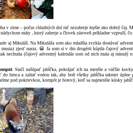
aje iba v zime – počas chladných dní nič nezahreje lepšie ako dobrý čaj.
 s nádychom mäty , ktorý zahreje a človek zároveň príkladne vzpruží, čo 
de aj Mikuláš. Na Mikuláša som ako mladšia zvykla dostávať adventný
 musia) zjesť naraz. 😀 Ja som si v dm drogérii kúpila čajový adven
tak nechutia (čajový adventný kalendár som od nich mala aj minulý rok
kompót
. Stačí našúpať jabĺčka, pokrájať ich na menšie a väčšie kock
ať do hrnca a zaliať vodou tak, aby boli všetky jabĺčka takmer úpln
me pod pokrievkou, kompót je hotový, keď sa najmenšie kúsky jabĺčok 