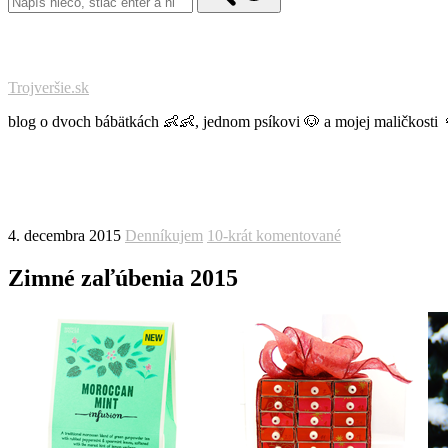
Trojveršie.sk
blog o dvoch bábätkách 👶👶, jednom psíkovi 🐶 a mojej maličkosti 
4. decembra 2015
Denníkujem
10-krát komentované
Zimné zaľúbenia 2015