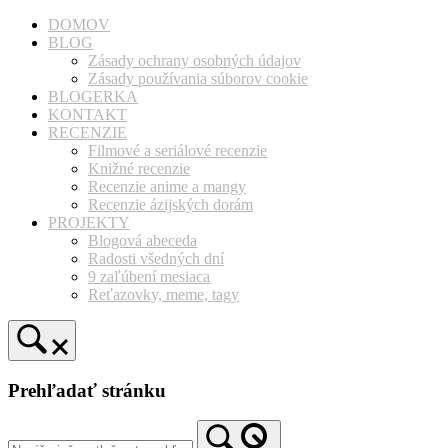
Prejsť
DOMOV
na
BLOG
obsah
Zásady ochrany osobných údajov
Zásady používania súborov cookie
BLOGERKA
KONTAKT
RECENZIE
Filmové a seriálové recenzie
Knižné recenzie
Recenzie anime a mangy
Recenzie ázijských dorám
PROJEKTY
Blogová abeceda
Radosti všedných dní
9 zaľúbení mesiaca
Reťazovky, meme, tagy
Prehľadať stránku