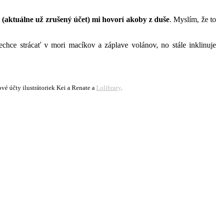
(aktuálne už zrušený účet) mi hovorí akoby z duše
. Myslím, že to
nechce strácať v mori macíkov a záplave volánov, no stále inklinuje
ové účty ilustrátoriek Kei a Renate a
Lolibrary
.