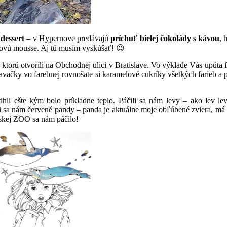
 dessert
– v Hypernove predávajú
príchuť bielej čokolády s kávou
, 
dovú mousse. Aj tú musím vyskúšať! 😉
, ktorú otvorili na Obchodnej ulici v Bratislave. Vo výklade Vás upút
avačky vo farebnej rovnošate si karamelové cukríky všetkých farieb a 
hli ešte kým bolo príkladne teplo. Páčili sa nám levy – ako lev lev
 sa nám červené pandy – panda je aktuálne moje obľúbené zviera, má to
vskej ZOO sa nám páčilo!