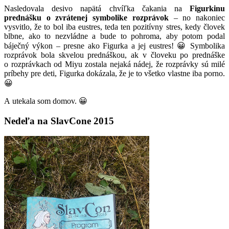
Nasledovala desivo napätá chvíľka čakania na
Figurkinu
prednášku o zvrátenej symbolike rozprávok
– no nakoniec
vysvitlo, že to bol iba eustres, teda ten pozitívny stres, kedy človek
blbne, ako to nezvládne a bude to pohroma, aby potom podal
báječný výkon – presne ako Figurka a jej eustres! 😀 Symbolika
rozprávok bola skvelou prednáškou, ak v človeku po prednáške
o rozprávkach od Miyu zostala nejaká nádej, že rozprávky sú milé
príbehy pre deti, Figurka dokázala, že je to všetko vlastne iba porno.
😀
A utekala som domov. 😀
Nedeľa na SlavCone 2015