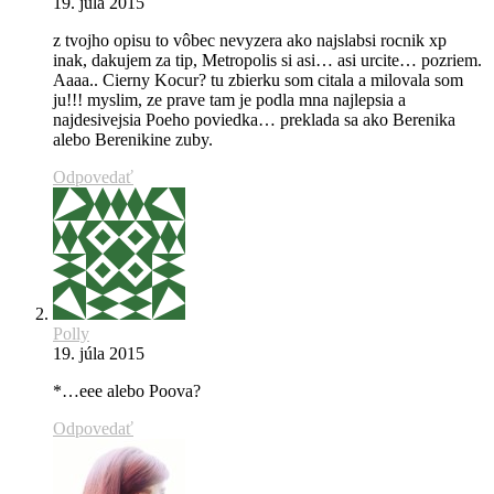
19. júla 2015
z tvojho opisu to vôbec nevyzera ako najslabsi rocnik xp
inak, dakujem za tip, Metropolis si asi… asi urcite… pozriem.
Aaaa.. Cierny Kocur? tu zbierku som citala a milovala som
ju!!! myslim, ze prave tam je podla mna najlepsia a
najdesivejsia Poeho poviedka… preklada sa ako Berenika
alebo Berenikine zuby.
Odpovedať
Polly
19. júla 2015
*…eee alebo Poova?
Odpovedať