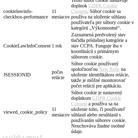
Tento súbor cookie nastavuje
doplnok
GDPR Cookie
cookielawinfo-
11
Consent
. Súbor cookie sa
checkbox-performance
mesiacov
používa na uloženie súhlasu
používateľa pre súbory cookie v
kategórii „Výkonnostné“.
Zaznamená predvolený stav
tlačidla príslušnej kategórie a
CookieLawInfoConsent
1 rok
stav CCPA. Funguje iba v
koordinácii s primárnym
súborom cookie.
Súbor cookie používaný
spoločnosťou
New Relic
na
počas
JSESSIONID
uloženie identifikátora relácie,
relácie
takže je môžné monitorovať
počet relácií pre aplikáciu.
Súbor cookie je nastavený
doplnkom
GDPR Cookie
Consent
a používa sa na
11
uloženie toho, či používateľ
viewed_cookie_policy
mesiacov
súhlasil alebo nesúhlasil s
používaním súborov cookie.
Neuchováva žiadne osobné
údaje.
ULOŽIŤ A PRIJAŤ