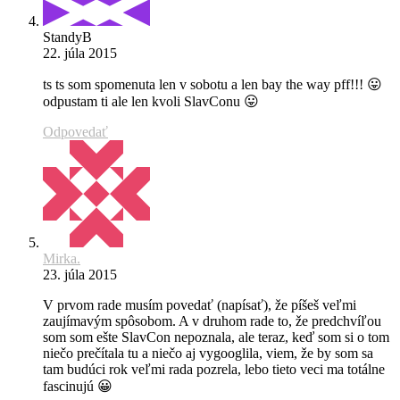
StandyB
22. júla 2015
ts ts som spomenuta len v sobotu a len bay the way pff!!! 😛
odpustam ti ale len kvoli SlavConu 😛
Odpovedať
Mirka.
23. júla 2015
V prvom rade musím povedať (napísať), že píšeš veľmi
zaujímavým spôsobom. A v druhom rade to, že predchvíľou
som som ešte SlavCon nepoznala, ale teraz, keď som si o tom
niečo prečítala tu a niečo aj vygooglila, viem, že by som sa
tam budúci rok veľmi rada pozrela, lebo tieto veci ma totálne
fascinujú 😀