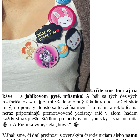
Určite sme boli aj na
káve – a jablkovom pyté, mňamka!
A báli sa tých desivých
rokfortčanov – najprv mi všadeprítomný fakultný duch prišiel skôr
milý, no pomaly ale isto sa to začína meniť na mániu a rokfortčania
neraz pripomínajú premotivované yaoistky (nič v zlom, hádam
každý si raz prešiel štádiom premotivovanej yaoistky – vrátane mňa
😀 ). A Figurka vymyslela „howk“. 😀
Váhali sme, či dať prednosť slovenským čarodejniciam alebo
namu