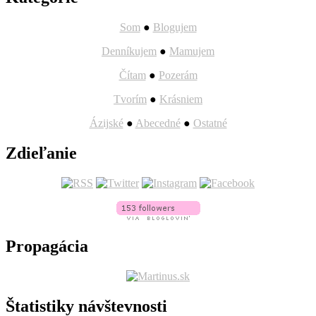
Som
●
Blogujem
Denníkujem
●
Mamujem
Čítam
●
Pozerám
Tvorím
●
Krásniem
Ázijské
●
Abecedné
●
Ostatné
Zdieľanie
Propagácia
Štatistiky návštevnosti