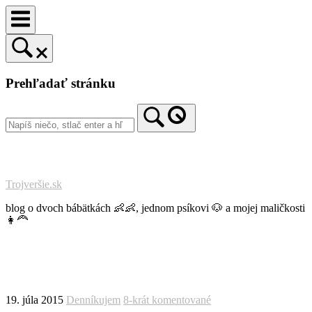
Prejsť
na
obsah
Prehľadať stránku
Trojveršie.sk
blog o dvoch bábätkách 👶👶, jednom psíkovi 🐶 a mojej maličkosti
👩‍🦰
19. júla 2015
Denníkujem
8-krát komentované