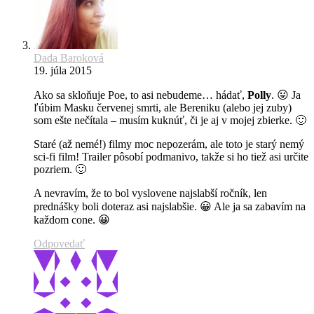
Dada Baroková
19. júla 2015
Ako sa skloňuje Poe, to asi nebudeme… hádať,
Polly
. 😛 Ja
ľúbim Masku červenej smrti, ale Bereniku (alebo jej zuby)
som ešte nečítala – musím kuknúť, či je aj v mojej zbierke. 🙂
Staré (až nemé!) filmy moc nepozerám, ale toto je starý nemý
sci-fi film! Trailer pôsobí podmanivo, takže si ho tiež asi určite
pozriem. 🙂
A nevravím, že to bol vyslovene najslabší ročník, len
prednášky boli doteraz asi najslabšie. 😀 Ale ja sa zabavím na
každom cone. 😀
Odpovedať