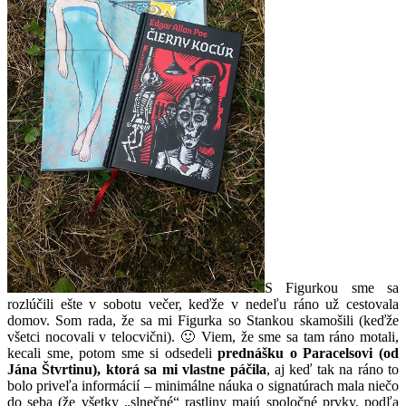
S Figurkou sme sa
rozlúčili ešte v sobotu večer, keďže v nedeľu ráno už cestovala
domov. Som rada, že sa mi Figurka so Stankou skamošili (keďže
všetci nocovali v telocvični). 🙂 Viem, že sme sa tam ráno motali,
kecali sme, potom sme si odsedeli
prednášku o Paracelsovi (od
Jána Štvrtinu), ktorá sa mi vlastne páčila
, aj keď tak na ráno to
bolo priveľa informácií – minimálne náuka o signatúrach mala niečo
do seba (že všetky „slnečné“ rastliny majú spoločné prvky, podľa