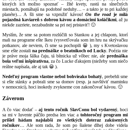
ktorých ich možno spoznať – žlté kvety, rastú na slnečných
miestach, pomáhajú na podobné neduhy… – a takto je to pri každej
planéte)… A šli sme sa vzpružiť kávou!
On the road
je milá
pojazdná kaviareň s dobrou kávou a domácimi koláčikmi
, až ju
niekde zazriete, nezabudnite sa pri nej pristaviť! 🙂
Myslím, že sme sa potom rozlúčili so Stankou a jej chlapom, ktorí
mali na programe ešte Ikeu (vysvetľovala som im hru na skrývačku
potkanov, ale neviem, či sme sa pochopili 😀 ), my s Kvetoslavou
sme ešte zostali
na prednáške o beatnikoch od Lucky
. Poézia nie
je práve moja šálka čaju, tá bítnicka už vôbec nie, ale
prednáška
bola veľmi inšpiratívna
, za čo Lucke ďakujem (niežeby som niečo
reálne napísala, ale aj tak 😀 ).
Nedeľný program vlastne nebol bohvieako bohatý
, prebehli sme
si ešte stánky a pobrali sme sa domov (resp. ja navštíviť maminku
v nemocnici), hoci inokedy zvykneme con zakončovať kávou. 🙂
Záverom
A čo viac dodať –
aj tento ročník SlavConu bol vydarený
, hoci
sa mi v Iuvente páčilo predsa len viac a
tohtoročný program mi
prišiel hádam najslabší zo všetkých doteraz zakúsených
ročníkov
… Ale som rada, že som po šialene dlhej dobe videla