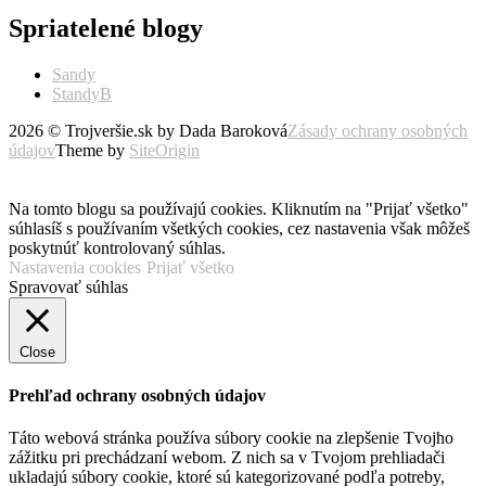
Spriatelené blogy
Sandy
StandyB
2026 © Trojveršie.sk by Dada Baroková
Zásady ochrany osobných
údajov
Theme by
SiteOrigin
Prejsť
vyššie
Na tomto blogu sa používajú cookies. Kliknutím na "Prijať všetko"
súhlasíš s používaním všetkých cookies, cez nastavenia však môžeš
poskytnúť kontrolovaný súhlas.
Nastavenia cookies
Prijať všetko
Spravovať súhlas
Close
Prehľad ochrany osobných údajov
Táto webová stránka používa súbory cookie na zlepšenie Tvojho
zážitku pri prechádzaní webom. Z nich sa v Tvojom prehliadači
ukladajú súbory cookie, ktoré sú kategorizované podľa potreby,