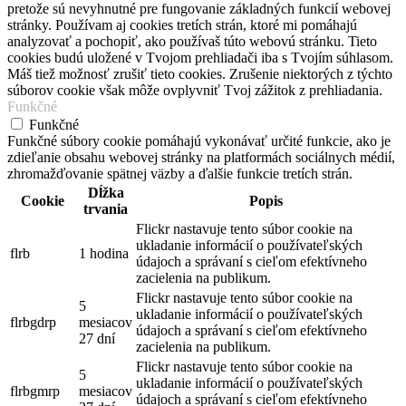
pretože sú nevyhnutné pre fungovanie základných funkcií webovej
stránky. Používam aj cookies tretích strán, ktoré mi pomáhajú
analyzovať a pochopiť, ako používaš túto webovú stránku. Tieto
cookies budú uložené v Tvojom prehliadači iba s Tvojím súhlasom.
Máš tiež možnosť zrušiť tieto cookies. Zrušenie niektorých z týchto
súborov cookie však môže ovplyvniť Tvoj zážitok z prehliadania.
Funkčné
Funkčné
Funkčné súbory cookie pomáhajú vykonávať určité funkcie, ako je
zdieľanie obsahu webovej stránky na platformách sociálnych médií,
zhromažďovanie spätnej väzby a ďalšie funkcie tretích strán.
Dĺžka
Cookie
Popis
trvania
Flickr nastavuje tento súbor cookie na
ukladanie informácií o používateľských
flrb
1 hodina
údajoch a správaní s cieľom efektívneho
zacielenia na publikum.
Flickr nastavuje tento súbor cookie na
5
ukladanie informácií o používateľských
flrbgdrp
mesiacov
údajoch a správaní s cieľom efektívneho
27 dní
zacielenia na publikum.
Flickr nastavuje tento súbor cookie na
5
ukladanie informácií o používateľských
flrbgmrp
mesiacov
údajoch a správaní s cieľom efektívneho