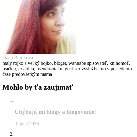
Dada Baroková
malý rojko a veľký bojko, bloger, wannabe spisovateľ, knihomoľ,
psíčkar, ex-lolita, pseudo-otaku, geek vo výslužbe, no v poslednom
čase predovšetkým mama
Mohlo by ťa zaujímať
Chýbajú mi blogy a blogovanie!
3. júna 2026