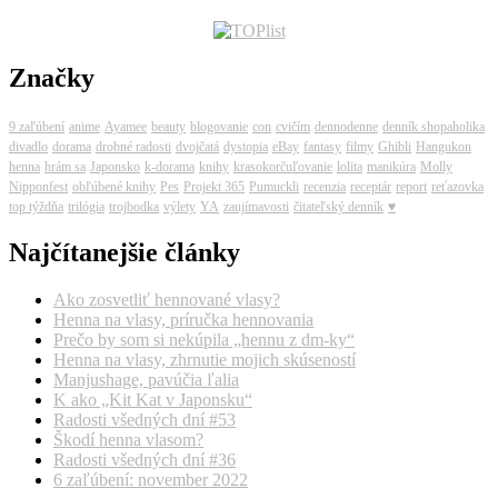
Značky
9 zaľúbení
anime
Ayamee
beauty
blogovanie
con
cvičím
dennodenne
denník shopaholika
divadlo
dorama
drobné radosti
dvojčatá
dystopia
eBay
fantasy
filmy
Ghibli
Hangukon
henna
hrám sa
Japonsko
k-dorama
knihy
krasokorčuľovanie
lolita
manikúra
Molly
Nipponfest
obľúbené knihy
Pes
Projekt 365
Pumuckli
recenzia
receptár
report
reťazovka
top týždňa
trilógia
trojbodka
výlety
YA
zaujímavosti
čitateľský denník
♥
Najčítanejšie články
Ako zosvetliť hennované vlasy?
Henna na vlasy, príručka hennovania
Prečo by som si nekúpila „hennu z dm-ky“
Henna na vlasy, zhrnutie mojich skúseností
Manjushage, pavúčia ľalia
K ako „Kit Kat v Japonsku“
Radosti všedných dní #53
Škodí henna vlasom?
Radosti všedných dní #36
6 zaľúbení: november 2022