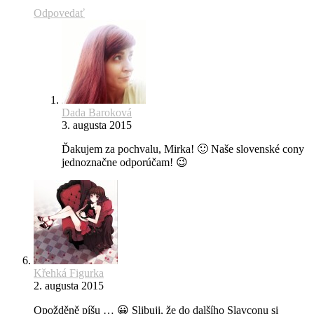
Odpovedať
Dada Baroková
3. augusta 2015
Ďakujem za pochvalu, Mirka! 🙂 Naše slovenské cony
jednoznačne odporúčam! 😉
Křehká Figurka
2. augusta 2015
Opožděně píšu … 😀 Slibuji, že do dalšího Slavconu si