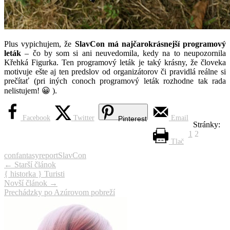
Plus vypichujem, že
SlavCon má najčarokrásnejší programový
leták
– čo by som si ani neuvedomila, kedy na to neupozornila
Křehká Figurka. Ten programový leták je taký krásny, že človeka
motivuje ešte aj ten predslov od organizátorov či pravidlá reálne si
prečítať (pri iných conoch programový leták rozhodne tak rada
nelistujem! 😀 ).
Facebook
Twitter
Email
Pinterest
Stránky:
1
2
Tlač
con
fantasy
report
SlavCon
Navigácia
←
Starší článok
{ historka } Turisti
článku
Novší článok
→
Prechádzky po Azúrovom pobreží