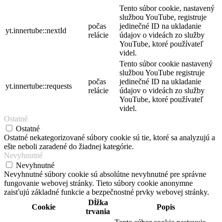
Tento súbor cookie, nastavený
službou YouTube, registruje
počas
jedinečné ID na ukladanie
yt.innertube::nextId
relácie
údajov o videách zo služby
YouTube, ktoré používateľ
videl.
Tento súbor cookie nastavený
službou YouTube registruje
počas
jedinečné ID na ukladanie
yt.innertube::requests
relácie
údajov o videách zo služby
YouTube, ktoré používateľ
videl.
Ostatné
Ostatné
Ostatné nekategorizované súbory cookie sú tie, ktoré sa analyzujú a
ešte neboli zaradené do žiadnej kategórie.
Nevyhnutné
Nevyhnutné
Nevyhnutné súbory cookie sú absolútne nevyhnutné pre správne
fungovanie webovej stránky. Tieto súbory cookie anonymne
zaisťujú základné funkcie a bezpečnostné prvky webovej stránky.
Dĺžka
Cookie
Popis
trvania