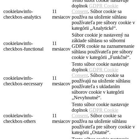
Tento súbor cookie nastavuje
doplnok
GDPR Cookie
cookielawinfo-
11
Consent
. Súbor cookie sa
checkbox-analytics
mesiacov
používa na uloženie súhlasu
používateľa pre súbory cookie v
kategórii „Analytické“.
Súbor cookie je nastavený na
základe súhlasu so súbormi
cookielawinfo-
11
GDPR cookie na zaznamenanie
checkbox-functional
mesiacov
súhlasu používateľa pre súbory
cookie v kategórii „Funkčné“.
Tento súbor cookie nastavuje
doplnok
GDPR Cookie
Consent
. Súbory cookie sa
cookielawinfo-
11
používajú na uloženie súhlasu
checkbox-necessary
mesiacov
používateľa s ukladaním
súborov cookie v kategórii
„Nevyhnutné“.
Tento súbor cookie nastavuje
doplnok
GDPR Cookie
cookielawinfo-
11
Consent
. Súbor cookie sa
checkbox-others
mesiacov
používa na uloženie súhlasu
používateľa pre súbory cookie v
kategórii „Ostatné“.