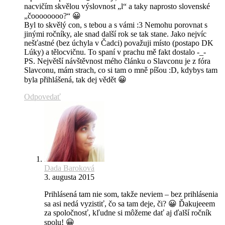
nacvičím skvělou výslovnost „l“ a taky naprosto slovenské
„čoooooooo?“ 😀
Byl to skvělý con, s tebou a s vámi :3 Nemohu porovnat s
jinými ročníky, ale snad další rok se tak stane. Jako nejvíc
nešťastné (bez úchyla v Čadci) považuji místo (postapo DK
Lúky) a tělocvičnu. To spaní v prachu mě fakt dostalo -_-
PS. Největší návštěvnost mého článku o Slavconu je z fóra
Slavconu, mám strach, co si tam o mně píšou :D, kdybys tam
byla přihlášená, tak dej vědět 😀
Odpovedať
Dada Baroková
3. augusta 2015
Prihlásená tam nie som, takže neviem – bez prihlásenia
sa asi nedá vyzistiť, čo sa tam deje, či? 😀 Ďakujeeem
za spoločnosť, kľudne si môžeme dať aj ďalší ročník
spolu! 😀