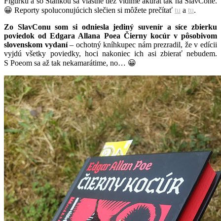
Figurku a so Stankou sa vlastne tiež vidíme akurát tak na SlavCone.
😀 Reporty spoluconujúcich slečien si môžete prečítať
tu
a
tu
.
Zo SlavConu som si odniesla jediný suvenír a síce zbierku
poviedok od Edgara Allana Poea Čierny kocúr v pôsobivom
slovenskom vydaní
– ochotný kníhkupec nám prezradil, že v edícii
vyjdú všetky poviedky, hoci nakoniec ich asi zbierať nebudem.
S Poeom sa až tak nekamarátime, no… 😀