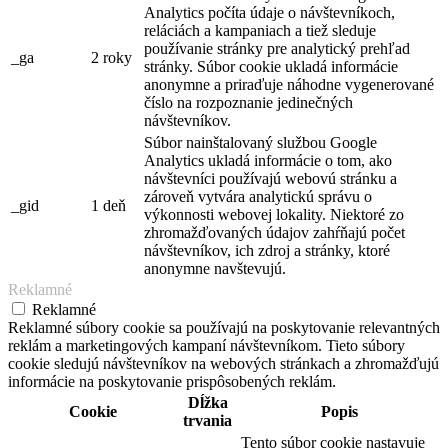
Analytics počíta údaje o návštevníkoch,
reláciách a kampaniach a tiež sleduje
používanie stránky pre analytický prehľad
_ga
2 roky
stránky. Súbor cookie ukladá informácie
anonymne a priraďuje náhodne vygenerované
číslo na rozpoznanie jedinečných
návštevníkov.
Súbor nainštalovaný službou Google
Analytics ukladá informácie o tom, ako
návštevníci používajú webovú stránku a
zároveň vytvára analytickú správu o
_gid
1 deň
výkonnosti webovej lokality. Niektoré zo
zhromažďovaných údajov zahŕňajú počet
návštevníkov, ich zdroj a stránky, ktoré
anonymne navštevujú.
Reklamné
Reklamné
Reklamné súbory cookie sa používajú na poskytovanie relevantných
reklám a marketingových kampaní návštevníkom. Tieto súbory
cookie sledujú návštevníkov na webových stránkach a zhromažďujú
informácie na poskytovanie prispôsobených reklám.
Dĺžka
Cookie
Popis
trvania
Tento súbor cookie nastavuje