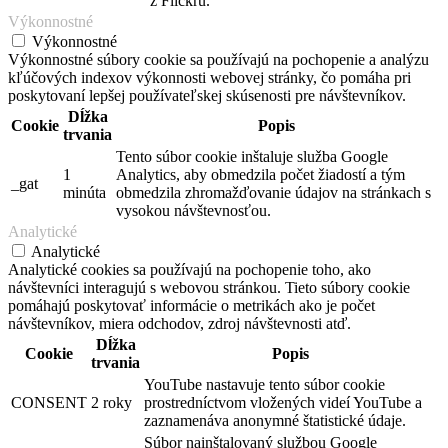
z Flickru.
Výkonnostné
Výkonnostné
Výkonnostné súbory cookie sa používajú na pochopenie a analýzu
kľúčových indexov výkonnosti webovej stránky, čo pomáha pri
poskytovaní lepšej používateľskej skúsenosti pre návštevníkov.
Dĺžka
Cookie
Popis
trvania
Tento súbor cookie inštaluje služba Google
1
Analytics, aby obmedzila počet žiadostí a tým
_gat
minúta
obmedzila zhromažďovanie údajov na stránkach s
vysokou návštevnosťou.
Analytické
Analytické
Analytické cookies sa používajú na pochopenie toho, ako
návštevníci interagujú s webovou stránkou. Tieto súbory cookie
pomáhajú poskytovať informácie o metrikách ako je počet
návštevníkov, miera odchodov, zdroj návštevnosti atď.
Dĺžka
Cookie
Popis
trvania
YouTube nastavuje tento súbor cookie
CONSENT
2 roky
prostredníctvom vložených videí YouTube a
zaznamenáva anonymné štatistické údaje.
Súbor nainštalovaný službou Google