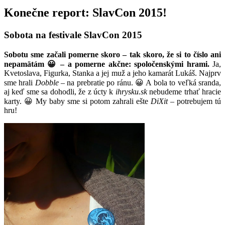
Konečne report: SlavCon 2015!
Sobota na festivale SlavCon 2015
Sobotu sme začali pomerne skoro – tak skoro, že si to číslo ani
nepamätám 😀 – a pomerne akčne: spoločenskými hrami.
Ja,
Kvetoslava, Figurka, Stanka a jej muž a jeho kamarát Lukáš. Najprv
sme hrali
Dobble
– na prebratie po ránu. 😀 A bola to veľká sranda,
aj keď sme sa dohodli, že z úcty k
ihrysku.sk
nebudeme trhať hracie
karty. 😀 My baby sme si potom zahrali ešte
DiXit
– potrebujem tú
hru!