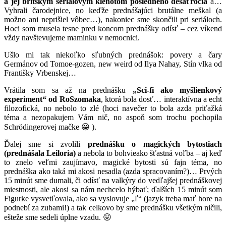
a jej britským seriálovým klenotom posledného desaťročia
a…
Vyhrali čarodejnice, no keďže prednášajúci brutálne meškal (a
možno ani neprišiel vôbec…), nakoniec sme skončili pri seriáloch.
Hoci som musela tesne pred koncom prednášky odísť – cez víkend
vždy navštevujeme maminku v nemocnici.
Ušlo mi tak niekoľko sľubných prednášok: povery a čary
Germánov od Tomoe-gozen, new weird od Ilya Nahay, Stín vlka od
Františky Vrbenskej…
Vrátila som sa až na prednášku
„Sci-fi ako myšlienkový
experiment“ od RoSzomaka
, ktorá bola dosť… interaktívna a echt
filozofická, no nebolo to zlé (hoci navečer to bola azda priťažká
téma a nezopakujem Vám nič, no aspoň som trochu pochopila
Schrödingerovej mačke 😀 ).
Ďalej sme si zvolili
prednášku o magických bytostiach
(prednášala Leiloria)
a nebola to bohvieako šťastná voľba – aj keď
to znelo veľmi zaujímavo, magické bytosti sú fajn téma, no
prednáška ako taká mi akosi nesadla (azda spracovaním?)… Prvých
15 minút sme dumali, či odísť na valkýry do vedľajšej prednáškovej
miestnosti, ale akosi sa nám nechcelo hýbať; ďalších 15 minút som
Figurke vysvetľovala, ako sa vyslovuje „ľ“ (jazyk treba mať hore na
podnebí za zubami!) a tak celkovo by sme prednášku všetkým ničili,
ešteže sme sedeli úplne vzadu. 😛