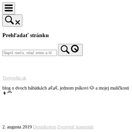
Prejsť
na
obsah
Prehľadať stránku
Trojveršie.sk
blog o dvoch bábätkách 👶👶, jednom psíkovi 🐶 a mojej maličkosti
👩‍🦰
2. augusta 2019
Denníkujem
Zverejniť komentár