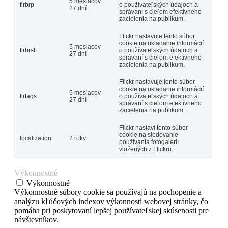
5 mesiacov
flrbrp
o používateľských údajoch a
27 dní
správaní s cieľom efektívneho
zacielenia na publikum.
Flickr nastavuje tento súbor
cookie na ukladanie informácií
5 mesiacov
flrbrst
o používateľských údajoch a
27 dní
správaní s cieľom efektívneho
zacielenia na publikum.
Flickr nastavuje tento súbor
cookie na ukladanie informácií
5 mesiacov
flrtags
o používateľských údajoch a
27 dní
správaní s cieľom efektívneho
zacielenia na publikum.
Flickr nastaví tento súbor
cookie na sledovanie
localization
2 roky
používania fotogalérií
vložených z Flickru.
Výkonnostné
Výkonnostné
Výkonnostné súbory cookie sa používajú na pochopenie a
analýzu kľúčových indexov výkonnosti webovej stránky, čo
pomáha pri poskytovaní lepšej používateľskej skúsenosti pre
návštevníkov.