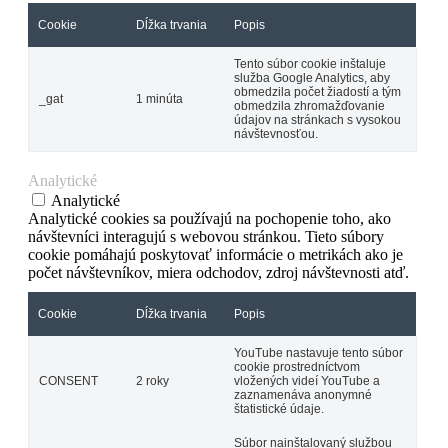
Cookie
Dĺžka trvania
Popis
Tento súbor cookie inštaluje
služba Google Analytics, aby
obmedzila počet žiadostí a tým
_gat
1 minúta
obmedzila zhromažďovanie
údajov na stránkach s vysokou
návštevnosťou.
Analytické
Analytické
Analytické cookies sa používajú na pochopenie toho, ako
návštevníci interagujú s webovou stránkou. Tieto súbory
cookie pomáhajú poskytovať informácie o metrikách ako je
počet návštevníkov, miera odchodov, zdroj návštevnosti atď.
Cookie
Dĺžka trvania
Popis
YouTube nastavuje tento súbor
cookie prostredníctvom
CONSENT
2 roky
vložených videí YouTube a
zaznamenáva anonymné
štatistické údaje.
Súbor nainštalovaný službou