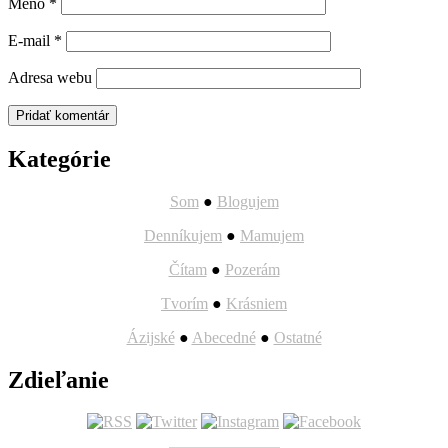
Meno
*
E-mail
*
Adresa webu
Kategórie
Som
●
Blogujem
Denníkujem
●
Mamujem
Čítam
●
Pozerám
Tvorím
●
Krásniem
Ázijské
●
Abecedné
●
Ostatné
Zdieľanie