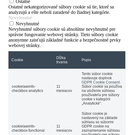
Ostatné
Ostatné nekategorizované súbory cookie sú tie, ktoré sa
analyzujú a ešte neboli zaradené do žiadnej kategórie.
Nevyhnutné
Nevyhnutné
Nevyhnutné súbory cookie sú absolútne nevyhnutné pre
správne fungovanie webovej stránky. Tieto súbory cookie
anonymne zaisťujú základné funkcie a bezpečnostné prvky
webovej stránky.
Dĺžka
Cookie
Popis
trvania
Tento súbor cookie
nastavuje doplnok
GDPR Cookie Consent
.
cookielawinfo-
11
Súbor cookie sa používa
checkbox-analytics
mesiacov
na uloženie súhlasu
používateľa pre súbory
cookie v kategórii
„Analytické“.
Súbor cookie je
nastavený na základe
súhlasu so súbormi
cookielawinfo-
11
GDPR cookie na
checkbox-functional
mesiacov
zaznamenanie súhlasu
používateľa pre súbory