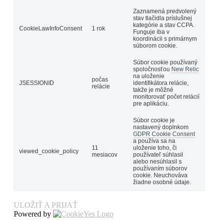
Zaznamená predvolený
stav tlačidla príslušnej
kategórie a stav CCPA.
CookieLawInfoConsent
1 rok
Funguje iba v
koordinácii s primárnym
súborom cookie.
Súbor cookie používaný
spoločnosťou
New Relic
na uloženie
počas
JSESSIONID
identifikátora relácie,
relácie
takže je môžné
monitorovať počet relácií
pre aplikáciu.
Súbor cookie je
nastavený doplnkom
GDPR Cookie Consent
a používa sa na
11
uloženie toho, či
viewed_cookie_policy
mesiacov
používateľ súhlasil
alebo nesúhlasil s
používaním súborov
cookie. Neuchováva
žiadne osobné údaje.
ULOŽIŤ A PRIJAŤ
Powered by