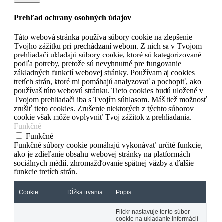
Prehľad ochrany osobných údajov
Táto webová stránka používa súbory cookie na zlepšenie
Tvojho zážitku pri prechádzaní webom. Z nich sa v Tvojom
prehliadači ukladajú súbory cookie, ktoré sú kategorizované
podľa potreby, pretože sú nevyhnutné pre fungovanie
základných funkcií webovej stránky. Používam aj cookies
tretích strán, ktoré mi pomáhajú analyzovať a pochopiť, ako
používaš túto webovú stránku. Tieto cookies budú uložené v
Tvojom prehliadači iba s Tvojím súhlasom. Máš tiež možnosť
zrušiť tieto cookies. Zrušenie niektorých z týchto súborov
cookie však môže ovplyvniť Tvoj zážitok z prehliadania.
Funkčné
Funkčné
Funkčné súbory cookie pomáhajú vykonávať určité funkcie,
ako je zdieľanie obsahu webovej stránky na platformách
sociálnych médií, zhromažďovanie spätnej väzby a ďalšie
funkcie tretích strán.
Cookie
Dĺžka trvania
Popis
Flickr nastavuje tento súbor
cookie na ukladanie informácií