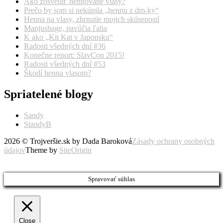
Ako zosvetliť hennované vlasy?
Prečo by som si nekúpila „hennu z dm-ky“
Henna na vlasy, zhrnutie mojich skúseností
Manjushage, pavúčia ľalia
K ako „Kit Kat v Japonsku“
Radosti všedných dní #36
Konečne report: SlavCon 2015!
Radosti všedných dní #53
Škodí henna vlasom?
Spriatelené blogy
Sandy
StandyB
2026 © Trojveršie.sk by Dada Baroková
Zásady ochrany osobných
údajov
Theme by
SiteOrigin
Prejsť
vyššie
Spravovať súhlas
Close