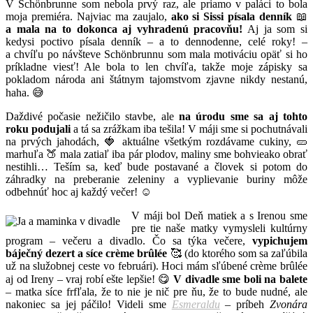
V Schönbrunne som nebola prvý raz, ale priamo v paláci to bola
moja premiéra. Najviac ma zaujalo,
ako si Sissi písala denník
📖
a mala na to dokonca aj vyhradenú pracovňu!
Aj ja som si
kedysi poctivo písala denník – a to dennodenne, celé roky! –
a chvíľu po návšteve Schönbrunnu som mala motiváciu opäť si ho
príkladne viesť! Ale bola to len chvíľa, takže moje zápisky sa
pokladom národa ani štátnym tajomstvom zjavne nikdy nestanú,
haha. 😅
Daždivé počasie nežičilo stavbe, ale
na úrodu sme sa aj tohto
roku podujali
a tá sa zrážkam iba tešila! V máji sme si pochutnávali
na prvých jahodách, 🍓 aktuálne všetkým rozdávame cukiny, 🥒
marhuľa 🍑 mala zatiaľ iba pár plodov, maliny sme bohvieako obrať
nestihli… Teším sa, keď bude postavané a človek si potom do
záhradky na preberanie zeleniny a vyplievanie buriny môže
odbehnúť hoc aj každý večer! ☺️
V máji bol Deň matiek a s Irenou sme
pre tie naše matky vymysleli kultúrny
program – večeru a divadlo. Čo sa týka večere,
vypichujem
báječný dezert a síce crème brûlée
🥰 (do ktorého som sa zaľúbila
už na služobnej ceste vo februári). Hoci mám sľúbené crème brûlée
aj od Ireny – vraj robí ešte lepšie! 😋
V divadle sme boli na balete
– matka síce frfľala, že to nie je nič pre ňu, že to bude nudné, ale
nakoniec sa jej páčilo! Videli sme
Esmeraldu
– príbeh
Zvonára