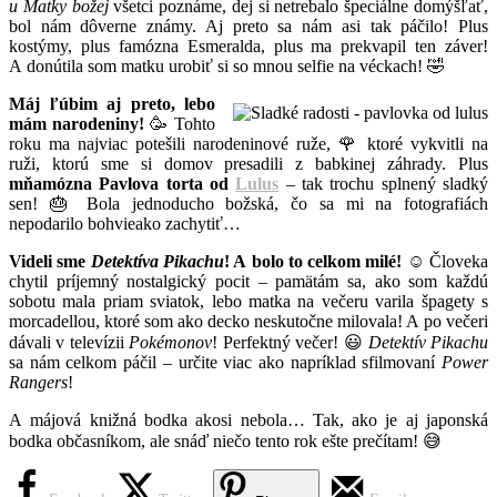
u Matky božej
všetci poznáme, dej si netrebalo špeciálne domýšľať,
bol nám dôverne známy. Aj preto sa nám asi tak páčilo! Plus
kostýmy, plus famózna Esmeralda, plus ma prekvapil ten záver!
A donútila som matku urobiť si so mnou selfie na véckach! 🤣
Máj ľúbim aj preto, lebo
mám narodeniny!
🥳 Tohto
roku ma najviac potešili narodeninové ruže, 🌹 ktoré vykvitli na
ruži, ktorú sme si domov presadili z babkinej záhrady. Plus
mňamózna Pavlova torta od
Lulus
– tak trochu splnený sladký
sen! 🎂 Bola jednoducho božská, čo sa mi na fotografiách
nepodarilo bohvieako zachytiť…
Videli sme
Detektíva Pikachu
! A bolo to celkom milé!
☺️ Človeka
chytil príjemný nostalgický pocit – pamätám sa, ako som každú
sobotu mala priam sviatok, lebo matka na večeru varila špagety s
morcadellou, ktoré som ako decko neskutočne milovala! A po večeri
dávali v televízii
Pokémonov
! Perfektný večer! 😃
Detektív Pikachu
sa nám celkom páčil – určite viac ako napríklad sfilmovaní
Power
Rangers
!
A májová knižná bodka akosi nebola… Tak, ako je aj japonská
bodka občasníkom, ale snáď niečo tento rok ešte prečítam! 😅