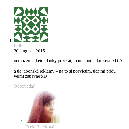
Polly
30. augusta 2015
nemozem taketo clanky pozerat, mam chut nakupovat xDD
…
a tie japonské reklamy – na to si posvietim, tiez mi pridu
velmi zabavne xD
Odpovedať
Dada Baroková