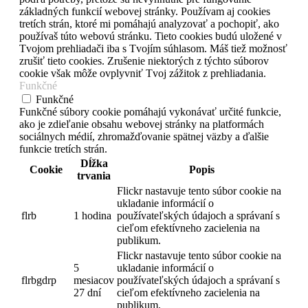
základných funkcií webovej stránky. Používam aj cookies
tretích strán, ktoré mi pomáhajú analyzovať a pochopiť, ako
používaš túto webovú stránku. Tieto cookies budú uložené v
Tvojom prehliadači iba s Tvojím súhlasom. Máš tiež možnosť
zrušiť tieto cookies. Zrušenie niektorých z týchto súborov
cookie však môže ovplyvniť Tvoj zážitok z prehliadania.
Funkčné
Funkčné
Funkčné súbory cookie pomáhajú vykonávať určité funkcie,
ako je zdieľanie obsahu webovej stránky na platformách
sociálnych médií, zhromažďovanie spätnej väzby a ďalšie
funkcie tretích strán.
Dĺžka
Cookie
Popis
trvania
Flickr nastavuje tento súbor cookie na
ukladanie informácií o
flrb
1 hodina
používateľských údajoch a správaní s
cieľom efektívneho zacielenia na
publikum.
Flickr nastavuje tento súbor cookie na
5
ukladanie informácií o
flrbgdrp
mesiacov
používateľských údajoch a správaní s
27 dní
cieľom efektívneho zacielenia na
publikum.