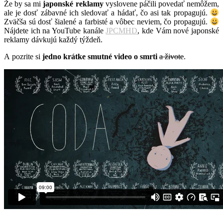
Že by sa mi
japonské reklamy
vyslovene páčili povedať nemôžem,
ale je dosť zábavné ich sledovať a hádať, čo asi tak propagujú.
Zväčša sú dosť šialené a farbisté a vôbec neviem, čo propagujú.
Nájdete ich na YouTube kanále
JPCMHD
, kde Vám nové japonské
reklamy dávkujú každý týždeň.
A pozrite si
jedno krátke smutné video o smrti
a živote
.
*