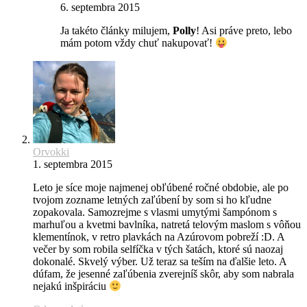
6. septembra 2015
Ja takéto články milujem,
Polly
! Asi práve preto, lebo
mám potom vždy chuť nakupovať!
Orvokki
1. septembra 2015
Leto je síce moje najmenej obľúbené ročné obdobie, ale po
tvojom zozname letných zaľúbení by som si ho kľudne
zopakovala. Samozrejme s vlasmi umytými šampónom s
marhuľou a kvetmi bavlníka, natretá telovým maslom s vôňou
klementínok, v retro plavkách na Azúrovom pobreží :D. A
večer by som robila selfíčka v tých šatách, ktoré sú naozaj
dokonalé. Skvelý výber. Už teraz sa teším na ďalšie leto. A
dúfam, že jesenné zaľúbenia zverejníš skôr, aby som nabrala
nejakú inšpiráciu