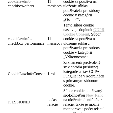
cookielawinfo-
11
cookie sa používa na
checkbox-others
mesiacov
uloženie súhlasu
používateľa pre súbory
cookie v kategórii
„Ostatné“.
Tento súbor cookie
nastavuje doplnok
GDPR
Cookie Consent
. Súbor
cookielawinfo-
11
cookie sa používa na
checkbox-performance
mesiacov
uloženie súhlasu
používateľa pre súbory
cookie v kategórii
„Výkonnostné“.
Zaznamená predvolený
stav tlačidla príslušnej
kategórie a stav CCPA.
CookieLawInfoConsent
1 rok
Funguje iba v koordinácii
s primárnym súborom
cookie.
Súbor cookie používaný
spoločnosťou
New Relic
počas
na uloženie identifikátora
JSESSIONID
relácie
relácie, takže je môžné
monitorovať počet relácií