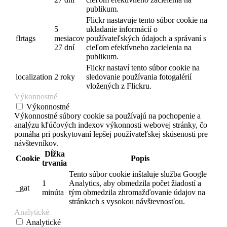
publikum.
Flickr nastavuje tento súbor cookie na
5
ukladanie informácií o
flrtags
mesiacov
používateľských údajoch a správaní s
27 dní
cieľom efektívneho zacielenia na
publikum.
Flickr nastaví tento súbor cookie na
localization
2 roky
sledovanie používania fotogalérií
vložených z Flickru.
Výkonnostné
Výkonnostné
Výkonnostné súbory cookie sa používajú na pochopenie a
analýzu kľúčových indexov výkonnosti webovej stránky, čo
pomáha pri poskytovaní lepšej používateľskej skúsenosti pre
návštevníkov.
Dĺžka
Cookie
Popis
trvania
Tento súbor cookie inštaluje služba Google
1
Analytics, aby obmedzila počet žiadostí a
_gat
minúta
tým obmedzila zhromažďovanie údajov na
stránkach s vysokou návštevnosťou.
Analytické
Analytické