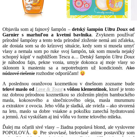
Objavila som aj fajnový šampón –
detský šampón
Ultra Doux
od
Garnier s marhuľou a kvetmi bavlníka
. Zvyknem používať
prírodné šampóny a tento teda prírodné zloženie nemá ani zďaleka,
ale dostala som sa do krízovej situácie, kedy som si musela umyť
vlasy a nemala som po ruke svoj šampón, tak som musela nejaký
schopný kúpiť v najbližšom Tescu a… Detský šampón
Ultra Doux
je náhodou fajn, pekne vonia, umyje dokonca aj moje vlasy so
sklonom k masteniu sa a nepotrebujem už kondicionér.
Ako
núdzové riešenie
rozhodne odporúčam!
A poslednou oranžovou kozmetikou v dnešnom zozname bude
telové maslo od
Love & Toast
s vôňou klementínok
, ktoré je tento
raz dobrou prírodnou kozmetikou so zložením plným bambuckého
masla, kokosového a slnečnicového oleja, masla murumuru
a extraktov z ovocia. Jeho vôňa je sladká, ale svieža – ako stvorená
na leto, maslo sa dobre vsiakne a pokožku zanechá hydratovanú
a jemnú. Asi vyskúšam aj inú vôňu vo forme telového mlieka.
Ďalej ma očarili sivé vlasy – žiadna popolavá blond, ale vyslovene
POPOLOVÁ.
Pre sivovlasé, bielovlasé anime postavičky som