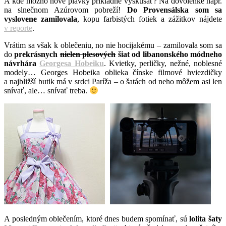
A kde možno nové plavky príkladne vyskúšať? Na dovolenke napr.
na slnečnom Azúrovom pobreží!
Do Provensálska som sa
vyslovene zamilovala
, kopu farbistých fotiek a zážitkov nájdete
v reporte
.
Vrátim sa však k oblečeniu, no nie hocijakému – zamilovala som sa
do
prekrásnych
nielen plesových
šiat od libanonského módneho
návrhára
Georgesa Hobeiku
. Kvietky, perličky, nežné, noblesné
modely… Georges Hobeika oblieka čínske filmové hviezdičky
a najbližší butik má v srdci Paríža – o šatách od neho môžem asi len
snívať, ale… snívať treba.
A posledným oblečením, ktoré dnes budem spomínať, sú
lolita šaty