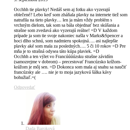
Occhhh tie plavky! Nedáš sem aj fotku ako vyzerajú
oblečené? Lebo keď som zháňala plavky na internete tiež som
natrafila na tieto plavky… len ja mám vždy problém s
vrchným dielom, tak som sa bála objednať bez skúšania a
strašne som zvedavá ako vyzerajú reálne! =D V každom
prípade ja som tie svoje nakoniec našla v Marks&Spencer a
hoci dlho schnú, som nadmieru spokojná…. asi najlepšie
plavky aké som mala za posledných…. 5 či 10 rokov =D Pre
mňa je to strašná odysea táto kúpa plaviek. =D
Occhhh a ten výlet vo Francúúúúzsku strašne závidím
(samozrejme v dobrom) – precestovať Francúzsko krížom-
krážom je môj sen. =D Dokonca som mala aj snahu sa naučiť
francúzsky ale …. nie je to moja jazyková šálka kávy
bohužiaľ.=(
Odpovedať
Dada Baroková