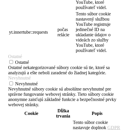
YouTube, ktoré
používateľ videl.
Tento súbor cookie
nastavený službou
YouTube registruje
počas
jedinečné ID na
yt.innertube::requests
relácie
ukladanie údajov o
videách zo služby
YouTube, ktoré
používateľ videl.
Ostatné
Ostatné
Ostatné nekategorizované súbory cookie sú tie, ktoré sa
analyzujú a ešte neboli zaradené do žiadnej kategórie.
Nevyhnutné
Nevyhnutné
Nevyhnutné súbory cookie sú absolútne nevyhnutné pre
správne fungovanie webovej stránky. Tieto súbory cookie
anonymne zaisťujú základné funkcie a bezpečnostné prvky
webovej stránky.
Dĺžka
Cookie
Popis
trvania
Tento súbor cookie
nastavuje doplnok
GDPR