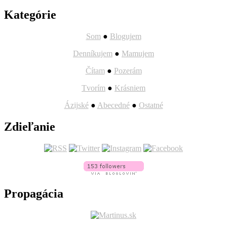
Kategórie
Som
●
Blogujem
Denníkujem
●
Mamujem
Čítam
●
Pozerám
Tvorím
●
Krásniem
Ázijské
●
Abecedné
●
Ostatné
Zdieľanie
Propagácia