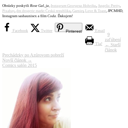
Obrázky poskytli
Rose Gal, ja,
Instagram Georgesa Hobeiku
,
Angelic Pretty
,
Pixabay
,
dm drogerie markt Česká republika
,
Garnier
,
Love & Toast
, JPCMHD,
Instagram sashaunisex a film
Coda
. Ďakujem!
Facebook
Twitter
Email
Pinterest
9
zaľúbení
Tlač
Navigácia
←
Starší
článok
článku
Prechádzky po Azúrovom pobreží
Novší článok
→
Comics salón 2015