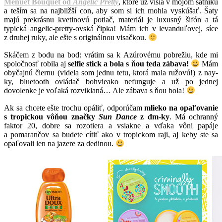
Menuet Bouquet od
Angelic Pretty
, ktoré už visia v mojom šatníku
a teším sa na najbližší con, aby som si ich mohla vyskúšať. Šaty
majú prekrásnu kvetinovú potlač, materiál je luxusný šifón a tá
typická angelic-pretty-ovská čipka! Mám ich v levanduľovej, síce
z druhej ruky, ale ešte s originálnou visačkou.
Skáčem z bodu na bod: vrátim sa k Azúrovému pobrežiu, kde mi
spoločnosť robila aj
selfie stick a bola s ňou teda zábava!
Mám
obyčajnú čiernu (videla som jednu tetu, ktorá mala ružovú!) z nay-
ky, bluetooth ovládač bohvieako nefunguje a už po jednej
dovolenke je voľaká rozviklaná… Ale zábava s ňou bola!
Ak sa chcete ešte trochu opáliť, odporúčam
mlieko na opaľovanie
s tropickou vôňou značky
Sun Dance
z dm-ky
. Má ochranný
faktor 20, dobre sa rozotiera a vsiakne a vďaka vôni papáje
a pomarančov sa budete cítiť ako v tropickom raji, aj keby ste sa
opaľovali len na jazere za dedinou.