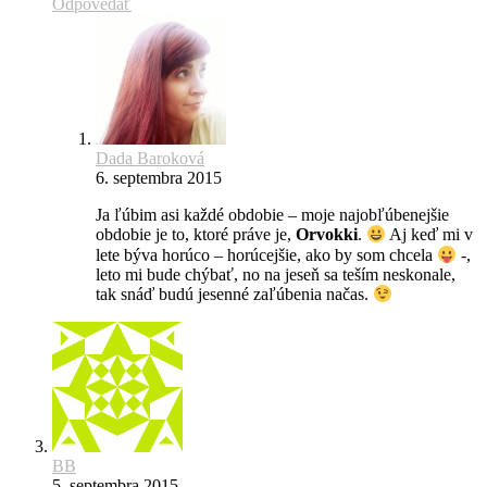
Odpovedať
Dada Baroková
6. septembra 2015
Ja ľúbim asi každé obdobie – moje najobľúbenejšie
obdobie je to, ktoré práve je,
Orvokki
.
Aj keď mi v
lete býva horúco – horúcejšie, ako by som chcela
-,
leto mi bude chýbať, no na jeseň sa teším neskonale,
tak snáď budú jesenné zaľúbenia načas.
BB
5. septembra 2015