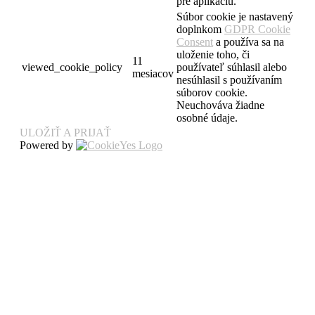
pre aplikáciu.
Súbor cookie je nastavený
doplnkom
GDPR Cookie
Consent
a používa sa na
uloženie toho, či
11
viewed_cookie_policy
používateľ súhlasil alebo
mesiacov
nesúhlasil s používaním
súborov cookie.
Neuchováva žiadne
osobné údaje.
ULOŽIŤ A PRIJAŤ
Powered by