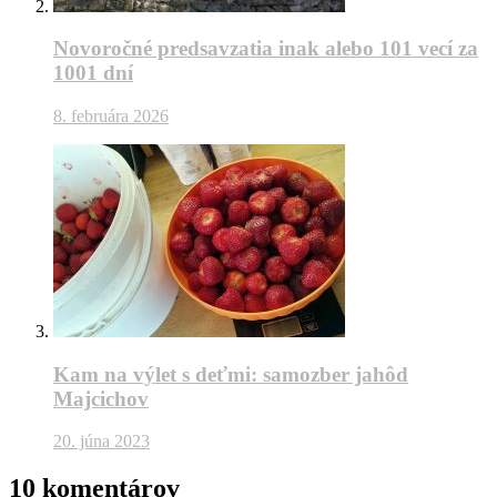
Novoročné predsavzatia inak alebo 101 vecí za
1001 dní
8. februára 2026
Kam na výlet s deťmi: samozber jahôd
Majcichov
20. júna 2023
10 komentárov