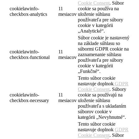
Cookie Consent
. Súbor
cookielawinfo-
11
cookie sa používa na
checkbox-analytics
mesiacov
uloženie súhlasu
používateľa pre súbory
cookie v kategórii
„Analytické“.
Súbor cookie je nastavený
na základe súhlasu so
súbormi GDPR cookie na
cookielawinfo-
11
zaznamenanie súhlasu
checkbox-functional
mesiacov
používateľa pre súbory
cookie v kategórii
„Funkčné“.
Tento súbor cookie
nastavuje doplnok
GDPR
Cookie Consent
. Súbory
cookielawinfo-
11
cookie sa používajú na
checkbox-necessary
mesiacov
uloženie súhlasu
používateľa s ukladaním
súborov cookie v
kategórii „Nevyhnutné“.
Tento súbor cookie
nastavuje doplnok
GDPR
Cookie Consent
. Súbor