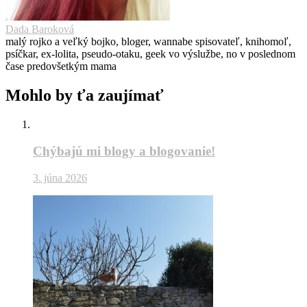
Dada Baroková
malý rojko a veľký bojko, bloger, wannabe spisovateľ, knihomoľ,
psíčkar, ex-lolita, pseudo-otaku, geek vo výslužbe, no v poslednom
čase predovšetkým mama
Mohlo by ťa zaujímať
Chýbajú mi blogy a blogovanie!
3. júna 2026