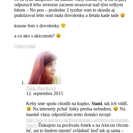
odporucit lebo seriozne zacnem uvazovat nad tým velkym
hitom – No poo – posledne 2 tyzdne som to skusila aj
praktizovat lebo som mala dovolenku a lietala kade tade
krasne foto z dovolenky
a co ako s akiconom?
Odpovedať
Dada Baroková
12. septembra 2015
Keby sme spolu chodili na kupko,
Stani
, tak ich vidíš.
Na internety pchať fotky predsa nebudem.
Na
mastné vlasy odporúčam tento domáci recept:
http://www.navlasy.sk/blog/domaci-sampon-na-mastne-
vlasy/
Ďakujem za pochvalu fotiek a na Akicon chcem
ísť, asi to budem musieť zvládnuť keď tak aj sama –