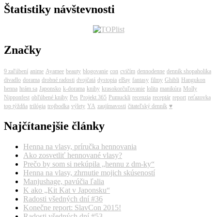
Štatistiky návštevnosti
Značky
9 zaľúbení
anime
Ayamee
beauty
blogovanie
con
cvičím
dennodenne
denník shopaholika
divadlo
dorama
drobné radosti
dvojčatá
dystopia
eBay
fantasy
filmy
Ghibli
Hangukon
henna
hrám sa
Japonsko
k-dorama
knihy
krasokorčuľovanie
lolita
manikúra
Molly
Nipponfest
obľúbené knihy
Pes
Projekt 365
Pumuckli
recenzia
receptár
report
reťazovka
top týždňa
trilógia
trojbodka
výlety
YA
zaujímavosti
čitateľský denník
♥
Najčítanejšie články
Henna na vlasy, príručka hennovania
Ako zosvetliť hennované vlasy?
Prečo by som si nekúpila „hennu z dm-ky“
Henna na vlasy, zhrnutie mojich skúseností
Manjushage, pavúčia ľalia
K ako „Kit Kat v Japonsku“
Radosti všedných dní #36
Konečne report: SlavCon 2015!
Radosti všedných dní #53