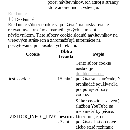
počet návštevníkov, ich zdroj a stránky,
ktoré anonymne navštevujú.
Reklamné
Reklamné
Reklamné súbory cookie sa používajú na poskytovanie
relevantných reklám a marketingových kampaní
návštevníkom. Tieto súbory cookie sledujú návštevníkov na
webových stránkach a zhromažďujú informácie na
poskytovanie prispôsobených reklám.
Dĺžka
Cookie
Popis
trvania
Tento súbor cookie
nastavuje
doubleclick.net
a
test_cookie
15 minút
používa sa na určenie, či
prehliadač používateľa
podporuje súbory
cookie.
Súbor cookie nastavený
službou YouTube na
5
meranie šírky pásma,
VISITOR_INFO1_LIVE
mesiacov
ktorý určuje, či
27 dní
používateľ získa nové
alebo staré rozhranie