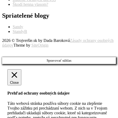
Škodí henna vlasom?
Spriatelené blogy
Sandy
StandyB
2026 © Trojveršie.sk by Dada Baroková
Zásady ochrany osobných
údajov
Theme by
SiteOrigin
Prejsť
vyššie
Spravovať súhlas
Close
Prehľad ochrany osobných údajov
Táto webová stránka používa súbory cookie na zlepšenie
Tvojho zážitku pri prechádzaní webom. Z nich sa v Tvojom
prehliadači ukladajú súbory cookie, ktoré sú kategorizované
podľa potreby, pretože sú nevyhnutné pre fungovanie