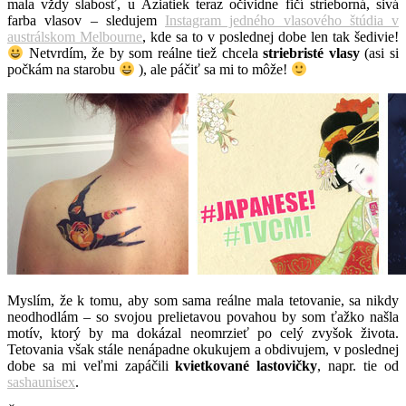
mala vždy slabosť, u Aziatiek teraz očividne fičí strieborná, sivá
farba vlasov – sledujem
Instagram jedného vlasového štúdia v
austrálskom Melbourne
, kde sa to v poslednej dobe len tak šedivie!
Netvrdím, že by som reálne tiež chcela
striebristé vlasy
(asi si
počkám na starobu
), ale páčiť sa mi to môže!
Myslím, že k tomu, aby som sama reálne mala tetovanie, sa nikdy
neodhodlám – so svojou prelietavou povahou by som ťažko našla
motív, ktorý by ma dokázal neomrzieť po celý zvyšok života.
Tetovania však stále nenápadne okukujem a obdivujem, v poslednej
dobe sa mi veľmi zapáčili
kvietkované lastovičky
, napr. tie od
sashaunisex
.