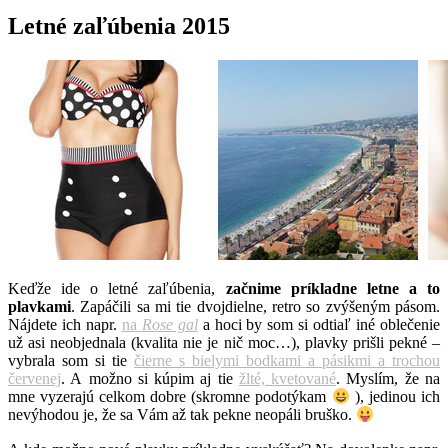
Letné zaľúbenia 2015
Keďže ide o letné zaľúbenia,
začnime príkladne letne a to
plavkami
. Zapáčili sa mi tie dvojdielne, retro so zvýšeným pásom.
Nájdete ich napr.
na
Rose gal
a hoci by som si odtiaľ iné oblečenie
už asi neobjednala (kvalita nie je nič moc…), plavky prišli pekné –
vybrala som si tie
čierne s bielymi bodkami a pásikmi a trochou
červenej
. A možno si kúpim aj tie
žlté, kvetované
. Myslím, že na
mne vyzerajú celkom dobre (skromne podotýkam
), jedinou ich
nevýhodou je, že sa Vám až tak pekne neopáli bruško.