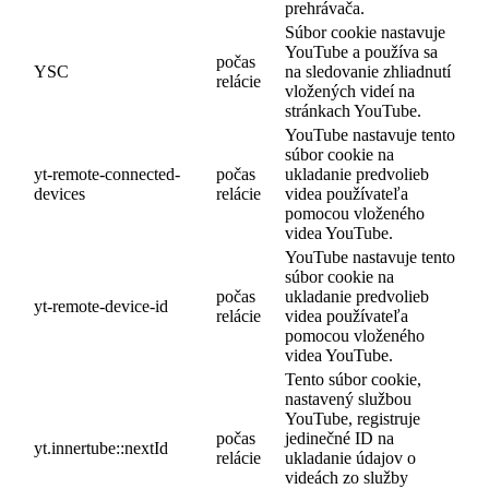
prehrávača.
Súbor cookie nastavuje
YouTube a používa sa
počas
YSC
na sledovanie zhliadnutí
relácie
vložených videí na
stránkach YouTube.
YouTube nastavuje tento
súbor cookie na
yt-remote-connected-
počas
ukladanie predvolieb
devices
relácie
videa používateľa
pomocou vloženého
videa YouTube.
YouTube nastavuje tento
súbor cookie na
počas
ukladanie predvolieb
yt-remote-device-id
relácie
videa používateľa
pomocou vloženého
videa YouTube.
Tento súbor cookie,
nastavený službou
YouTube, registruje
počas
jedinečné ID na
yt.innertube::nextId
relácie
ukladanie údajov o
videách zo služby