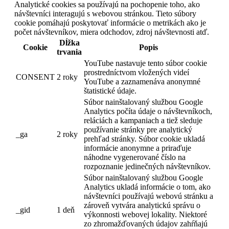
Analytické cookies sa používajú na pochopenie toho, ako
návštevníci interagujú s webovou stránkou. Tieto súbory
cookie pomáhajú poskytovať informácie o metrikách ako je
počet návštevníkov, miera odchodov, zdroj návštevnosti atď.
Dĺžka
Cookie
Popis
trvania
YouTube nastavuje tento súbor cookie
prostredníctvom vložených videí
CONSENT
2 roky
YouTube a zaznamenáva anonymné
štatistické údaje.
Súbor nainštalovaný službou Google
Analytics počíta údaje o návštevníkoch,
reláciách a kampaniach a tiež sleduje
používanie stránky pre analytický
_ga
2 roky
prehľad stránky. Súbor cookie ukladá
informácie anonymne a priraďuje
náhodne vygenerované číslo na
rozpoznanie jedinečných návštevníkov.
Súbor nainštalovaný službou Google
Analytics ukladá informácie o tom, ako
návštevníci používajú webovú stránku a
zároveň vytvára analytickú správu o
_gid
1 deň
výkonnosti webovej lokality. Niektoré
zo zhromažďovaných údajov zahŕňajú