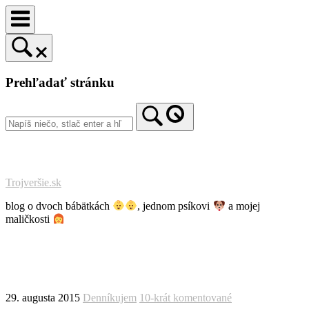
Prejsť
na
obsah
Prehľadať stránku
Trojveršie.sk
blog o dvoch bábätkách
, jednom psíkovi
a mojej
maličkosti
29. augusta 2015
Denníkujem
10-krát komentované