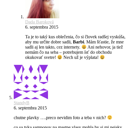
Dada Baroková
6. septembra 2015
Ta je to taký kus oblečenia, čo si človek radšej vyskúša,
aby mu určite dobre sadli,
Barbi
. Mám šťastie, že mne
sadli aj len takto, cez internety.
Ani nehovor, ja tiež
nemám čo na seba – potrebujem ísť do obchodu
okukovať svetre!
Nech už je výplata!
StandyB
6. septembra 2015
chutne plavky ….preco nevidim foto a teba v nich?
co sa tyka samponov na mastne vlasy mohla by si mi nejaky