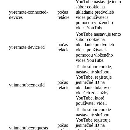
YouTube nastavuje tento
súbor cookie na
yt-remote-connected-
počas
ukladanie predvolieb
devices
relácie
videa používateľa
pomocou vloženého
videa YouTube.
YouTube nastavuje tento
súbor cookie na
počas
ukladanie predvolieb
yt-remote-device-id
relácie
videa používateľa
pomocou vloženého
videa YouTube.
Tento súbor cookie,
nastavený službou
YouTube, registruje
počas
jedinečné ID na
yt.innertube::nextId
relácie
ukladanie údajov o
videách zo služby
YouTube, ktoré
používateľ videl.
Tento súbor cookie
nastavený službou
YouTube registruje
počas
jedinečné ID na
yt.innertube::requests