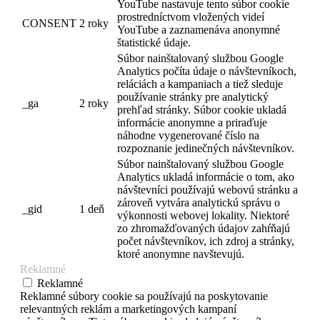
YouTube nastavuje tento súbor cookie
prostredníctvom vložených videí
CONSENT
2 roky
YouTube a zaznamenáva anonymné
štatistické údaje.
Súbor nainštalovaný službou Google
Analytics počíta údaje o návštevníkoch,
reláciách a kampaniach a tiež sleduje
používanie stránky pre analytický
_ga
2 roky
prehľad stránky. Súbor cookie ukladá
informácie anonymne a priraďuje
náhodne vygenerované číslo na
rozpoznanie jedinečných návštevníkov.
Súbor nainštalovaný službou Google
Analytics ukladá informácie o tom, ako
návštevníci používajú webovú stránku a
zároveň vytvára analytickú správu o
_gid
1 deň
výkonnosti webovej lokality. Niektoré
zo zhromažďovaných údajov zahŕňajú
počet návštevníkov, ich zdroj a stránky,
ktoré anonymne navštevujú.
Reklamné
Reklamné
Reklamné súbory cookie sa používajú na poskytovanie
relevantných reklám a marketingových kampaní