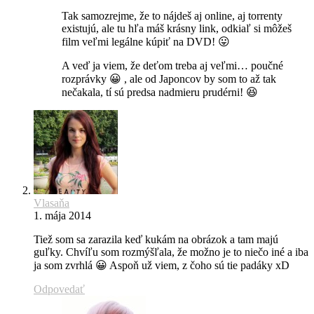
Tak samozrejme, že to nájdeš aj online, aj torrenty
existujú, ale tu hľa máš krásny link, odkiaľ si môžeš
film veľmi legálne kúpiť na DVD! 😛
A veď ja viem, že deťom treba aj veľmi… poučné
rozprávky 😀 , ale od Japoncov by som to až tak
nečakala, tí sú predsa nadmieru prudérni! 😆
Vlasaňa
1. mája 2014
Tiež som sa zarazila keď kukám na obrázok a tam majú
guľky. Chvíľu som rozmýšľala, že možno je to niečo iné a iba
ja som zvrhlá 😀 Aspoň už viem, z čoho sú tie padáky xD
Odpovedať