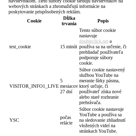
návštevníkom. Tieto súbory cookie sledujú návštevníkov na
webových stránkach a zhromažďujú informácie na
poskytovanie prispôsobených reklám.
Dĺžka
Cookie
Popis
trvania
Tento súbor cookie
nastavuje
doubleclick.net
a
test_cookie
15 minút
používa sa na určenie, či
prehliadač používateľa
podporuje súbory
cookie.
Súbor cookie nastavený
službou YouTube na
5
meranie šírky pásma,
VISITOR_INFO1_LIVE
mesiacov
ktorý určuje, či
27 dní
používateľ získa nové
alebo staré rozhranie
prehrávača.
Súbor cookie nastavuje
YouTube a používa sa
počas
YSC
na sledovanie zhliadnutí
relácie
vložených videí na
stránkach YouTube.