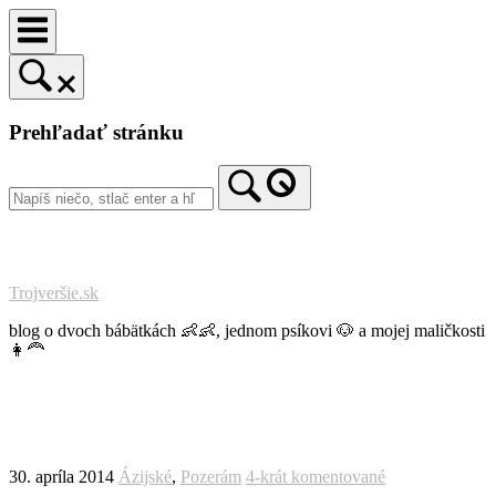
Prejsť
na
obsah
Prehľadať stránku
Trojveršie.sk
blog o dvoch bábätkách 👶👶, jednom psíkovi 🐶 a mojej maličkosti
👩‍🦰
30. apríla 2014
Ázijské
,
Pozerám
4-krát komentované