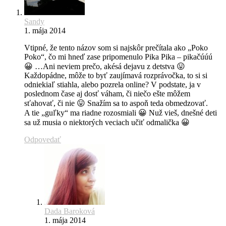
Sandy
1. mája 2014
Vtipné, že tento názov som si najskôr prečítala ako „Poko
Poko“, čo mi hneď zase pripomenulo Pika Pika – pikačúúú
😀 …Ani neviem prečo, akésá dejavu z detstva 😛
Každopádne, môže to byť zaujímavá rozprávočka, to si si
odniekiaľ stiahla, alebo pozrela online? V podstate, ja v
poslednom čase aj dosť váham, či niečo ešte môžem
sťahovať, či nie 😛 Snažím sa to aspoň teda obmedzovať.
A tie „guľky“ ma riadne rozosmiali 😀 Nuž vieš, dnešné deti
sa už musia o niektorých veciach učiť odmalička 😀
Odpovedať
Dada Baroková
1. mája 2014