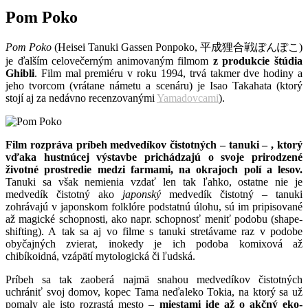
Pom Poko
Pom Poko
(Heisei Tanuki Gassen Ponpoko, 平成狸合戦ぽんぽこ)
je ďalším celovečerným animovaným filmom
z produkcie štúdia
Ghibli
. Film mal premiéru v roku 1994, trvá takmer dve hodiny a
jeho tvorcom (vrátane námetu a scenáru) je Isao Takahata (ktorý
stojí aj za nedávno recenzovanými
Yamadovcami
).
Film rozpráva príbeh medvedíkov čistotných – tanuki – , ktorý
vďaka hustnúcej výstavbe prichádzajú o svoje prirodzené
životné prostredie medzi farmami, na okrajoch polí a lesov.
Tanuki sa však nemienia vzdať len tak ľahko, ostatne nie je
medvedík čistotný ako
japonský
medvedík čistotný – tanuki
zohrávajú v japonskom folklóre podstatnú úlohu, sú im pripisované
až magické schopnosti, ako napr. schopnosť meniť podobu (shape-
shifting). A tak sa aj vo filme s tanuki stretávame raz v podobe
obyčajných zvierat, inokedy je ich podoba komixová až
chibíkoidná, vzápätí mytologická či ľudská.
Príbeh sa tak zaoberá najmä snahou medvedíkov čistotných
uchrániť svoj domov, kopec Tama neďaleko Tokia, na ktorý sa už
pomaly ale isto rozrastá mesto –
miestami ide až o akčný eko-