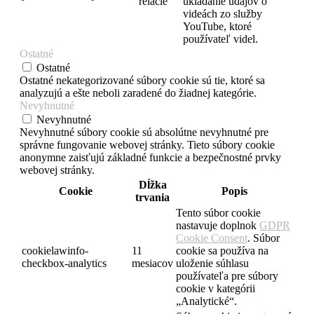
relácie
ukladanie údajov o
videách zo služby
YouTube, ktoré
používateľ videl.
Ostatné
Ostatné
Ostatné nekategorizované súbory cookie sú tie, ktoré sa
analyzujú a ešte neboli zaradené do žiadnej kategórie.
Nevyhnutné
Nevyhnutné
Nevyhnutné súbory cookie sú absolútne nevyhnutné pre
správne fungovanie webovej stránky. Tieto súbory cookie
anonymne zaisťujú základné funkcie a bezpečnostné prvky
webovej stránky.
Dĺžka
Cookie
Popis
trvania
Tento súbor cookie
nastavuje doplnok
GDPR
Cookie Consent
. Súbor
cookielawinfo-
11
cookie sa používa na
checkbox-analytics
mesiacov
uloženie súhlasu
používateľa pre súbory
cookie v kategórii
„Analytické“.