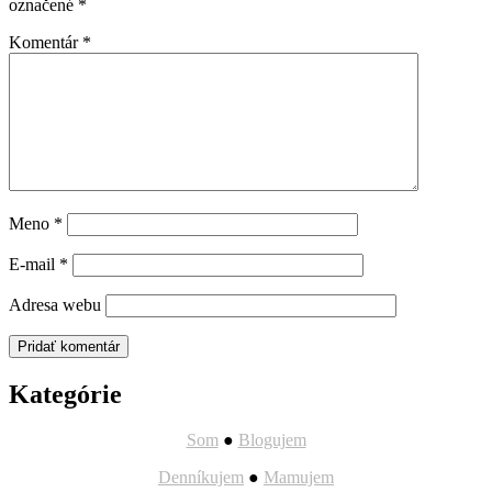
označené
*
Komentár
*
Meno
*
E-mail
*
Adresa webu
Kategórie
Som
●
Blogujem
Denníkujem
●
Mamujem