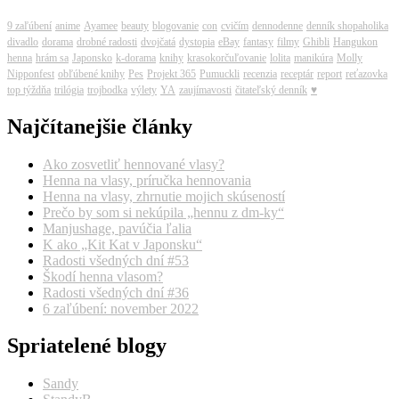
9 zaľúbení
anime
Ayamee
beauty
blogovanie
con
cvičím
dennodenne
denník shopaholika
divadlo
dorama
drobné radosti
dvojčatá
dystopia
eBay
fantasy
filmy
Ghibli
Hangukon
henna
hrám sa
Japonsko
k-dorama
knihy
krasokorčuľovanie
lolita
manikúra
Molly
Nipponfest
obľúbené knihy
Pes
Projekt 365
Pumuckli
recenzia
receptár
report
reťazovka
top týždňa
trilógia
trojbodka
výlety
YA
zaujímavosti
čitateľský denník
♥
Najčítanejšie články
Ako zosvetliť hennované vlasy?
Henna na vlasy, príručka hennovania
Henna na vlasy, zhrnutie mojich skúseností
Prečo by som si nekúpila „hennu z dm-ky“
Manjushage, pavúčia ľalia
K ako „Kit Kat v Japonsku“
Radosti všedných dní #53
Škodí henna vlasom?
Radosti všedných dní #36
6 zaľúbení: november 2022
Spriatelené blogy
Sandy