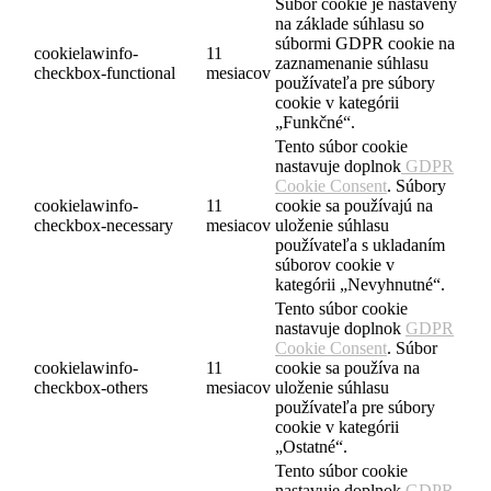
Súbor cookie je nastavený
na základe súhlasu so
súbormi GDPR cookie na
cookielawinfo-
11
zaznamenanie súhlasu
checkbox-functional
mesiacov
používateľa pre súbory
cookie v kategórii
„Funkčné“.
Tento súbor cookie
nastavuje doplnok
GDPR
Cookie Consent
. Súbory
cookielawinfo-
11
cookie sa používajú na
checkbox-necessary
mesiacov
uloženie súhlasu
používateľa s ukladaním
súborov cookie v
kategórii „Nevyhnutné“.
Tento súbor cookie
nastavuje doplnok
GDPR
Cookie Consent
. Súbor
cookielawinfo-
11
cookie sa používa na
checkbox-others
mesiacov
uloženie súhlasu
používateľa pre súbory
cookie v kategórii
„Ostatné“.
Tento súbor cookie
nastavuje doplnok
GDPR