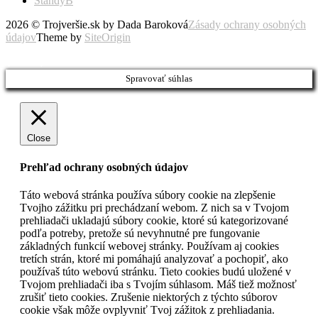
StandyB
2026 © Trojveršie.sk by Dada Baroková
Zásady ochrany osobných
údajov
Theme by
SiteOrigin
Prejsť
vyššie
Spravovať súhlas
Close
Prehľad ochrany osobných údajov
Táto webová stránka používa súbory cookie na zlepšenie
Tvojho zážitku pri prechádzaní webom. Z nich sa v Tvojom
prehliadači ukladajú súbory cookie, ktoré sú kategorizované
podľa potreby, pretože sú nevyhnutné pre fungovanie
základných funkcií webovej stránky. Používam aj cookies
tretích strán, ktoré mi pomáhajú analyzovať a pochopiť, ako
používaš túto webovú stránku. Tieto cookies budú uložené v
Tvojom prehliadači iba s Tvojím súhlasom. Máš tiež možnosť
zrušiť tieto cookies. Zrušenie niektorých z týchto súborov
cookie však môže ovplyvniť Tvoj zážitok z prehliadania.