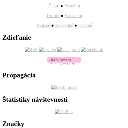
Čítam
●
Pozerám
Tvorím
●
Krásniem
Ázijské
●
Abecedné
●
Ostatné
Zdieľanie
Propagácia
Štatistiky návštevnosti
Značky