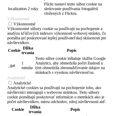
Flickr nastaví tento súbor cookie na
localization
2 roky
sledovanie používania fotogalérií
vložených z Flickru.
Výkonnostné
Výkonnostné
Výkonnostné súbory cookie sa používajú na pochopenie a
analýzu kľúčových indexov výkonnosti webovej stránky, čo
pomáha pri poskytovaní lepšej používateľskej skúsenosti pre
návštevníkov.
Dĺžka
Cookie
Popis
trvania
Tento súbor cookie inštaluje služba Google
1
Analytics, aby obmedzila počet žiadostí a
_gat
minúta
tým obmedzila zhromažďovanie údajov na
stránkach s vysokou návštevnosťou.
Analytické
Analytické
Analytické cookies sa používajú na pochopenie toho, ako
návštevníci interagujú s webovou stránkou. Tieto súbory
cookie pomáhajú poskytovať informácie o metrikách ako je
počet návštevníkov, miera odchodov, zdroj návštevnosti atď.
Dĺžka
Cookie
Popis
trvania