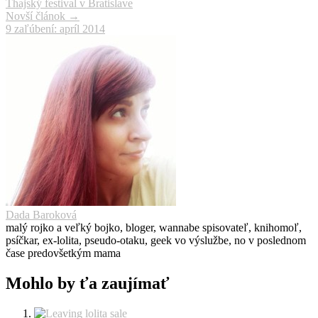
Thajský festival v Bratislave
článku
Novší článok
→
9 zaľúbení: apríl 2014
Dada Baroková
malý rojko a veľký bojko, bloger, wannabe spisovateľ, knihomoľ,
psíčkar, ex-lolita, pseudo-otaku, geek vo výslužbe, no v poslednom
čase predovšetkým mama
Mohlo by ťa zaujímať