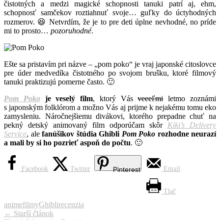
čistotných a medzi magické schopnosti tanuki patrí aj, ehm,
schopnosť samčekov roztiahnuť svoje… guľky do úctyhodných
rozmerov. 😆 Netvrdím, že je to pre deti úplne nevhodné, no príde
mi to prosto…
pozoruhodné
.
Ešte sa pristavím pri názve – „pom poko“ je vraj japonské citoslovce
pre úder medvedíka čistotného po svojom brušku, ktoré filmový
tanuki praktizujú pomerne často. 🙂
Pom Poko
je veselý film
, ktorý Vás
veeeľmi
letmo zoznámi
s japonským folklórom a možno Vás aj prijme k nejakému tomu eko
zamysleniu. Náročnejšiemu divákovi, ktorého prepadne chuť na
pekný detský animovaný film odporúčam skôr
Kiki’s Delivery
Service
, ale
fanúšikov štúdia Ghibli
Pom Poko
rozhodne neurazí
a mali by si ho pozrieť aspoň do počtu
. 🙂
Facebook
Twitter
Email
Pinterest
Tlač
anime
filmy
Ghibli
recenzia
Navigácia
←
Starší článok