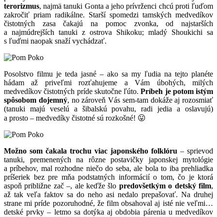
terorizmus
, najmä tanuki Gonta a jeho prívrženci chcú proti ľuďom
zakročiť priam radikálne. Starší spomedzi tamských medvedíkov
čistotných zasa čakajú na pomoc zvonka, od najstarších
a najmúdrejších tanuki z ostrova Shikoku; mladý Shoukichi sa
s ľuďmi naopak snaží vychádzať.
Posolstvo filmu je teda jasné – ako sa my ľudia na tejto planéte
hádam až priveľmi rozťahujeme a Vám úbohých, milých
medvedíkov čistotných príde skutočne ľúto.
Príbeh je potom istým
spôsobom dojemný
, no zároveň Vás sem-tam dokáže aj rozosmiať
(tanuki majú veselú a šibalskú povahu, radi jedia a oslavujú)
a prosto – medvedíky čistotné sú rozkošné! 😛
Možno som čakala trochu viac japonského folklóru
– sprievod
tanuki, premenených na rôzne postavičky japonskej mytológie
a príbehov, mal rozhodne niečo do seba, ale bola to iba prehliadka
príšeriek bez pre mňa podstatných informácií o tom, čo je ktorá
aspoň približne zač –, ale keďže šlo
predovšetkým o detský film
,
až tak veľa faktov sa do neho asi nedalo prepašovať. Na druhej
strane mi príde pozoruhodné, že film obsahoval aj isté nie veľmi…
detské prvky – letmo sa dotýka aj obdobia párenia u medvedíkov