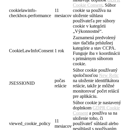
Cookie Consent
. Súbor
cookielawinfo-
11
cookie sa používa na
checkbox-performance
mesiacov
uloženie súhlasu
používateľa pre súbory
cookie v kategórii
„Výkonnostné“.
Zaznamená predvolený
stav tlačidla príslušnej
kategórie a stav CCPA.
CookieLawInfoConsent
1 rok
Funguje iba v koordinácii
s primárnym súborom
cookie.
Súbor cookie používaný
spoločnosťou
New Relic
počas
na uloženie identifikátora
JSESSIONID
relácie
relácie, takže je môžné
monitorovať počet relácií
pre aplikáciu.
Súbor cookie je nastavený
doplnkom
GDPR Cookie
Consent
a používa sa na
uloženie toho, či
11
viewed_cookie_policy
používateľ súhlasil alebo
mesiacov
nesúhlasil s používaním