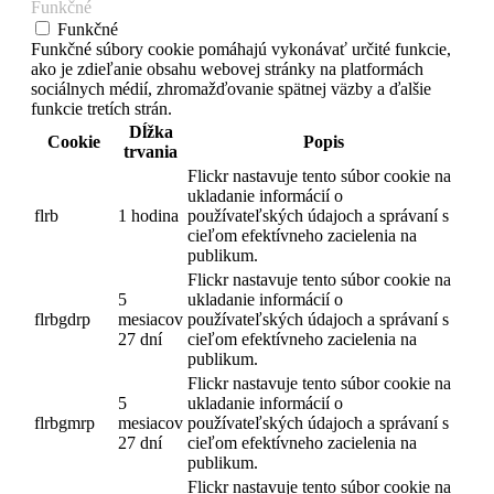
Funkčné
Funkčné
Funkčné súbory cookie pomáhajú vykonávať určité funkcie,
ako je zdieľanie obsahu webovej stránky na platformách
sociálnych médií, zhromažďovanie spätnej väzby a ďalšie
funkcie tretích strán.
Dĺžka
Cookie
Popis
trvania
Flickr nastavuje tento súbor cookie na
ukladanie informácií o
flrb
1 hodina
používateľských údajoch a správaní s
cieľom efektívneho zacielenia na
publikum.
Flickr nastavuje tento súbor cookie na
5
ukladanie informácií o
flrbgdrp
mesiacov
používateľských údajoch a správaní s
27 dní
cieľom efektívneho zacielenia na
publikum.
Flickr nastavuje tento súbor cookie na
5
ukladanie informácií o
flrbgmrp
mesiacov
používateľských údajoch a správaní s
27 dní
cieľom efektívneho zacielenia na
publikum.
Flickr nastavuje tento súbor cookie na