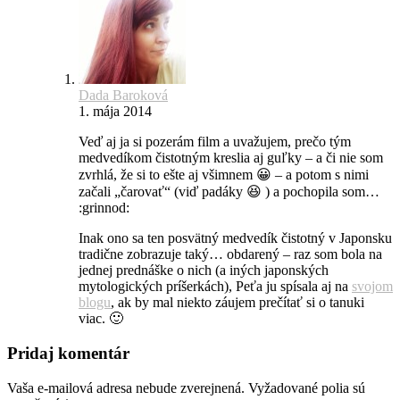
Dada Baroková
1. mája 2014
Veď aj ja si pozerám film a uvažujem, prečo tým
medvedíkom čistotným kreslia aj guľky – a či nie som
zvrhlá, že si to ešte aj všimnem 😀 – a potom s nimi
začali „čarovať“ (viď padáky 😆 ) a pochopila som…
:grinnod:
Inak ono sa ten posvätný medvedík čistotný v Japonsku
tradične zobrazuje taký… obdarený – raz som bola na
jednej prednáške o nich (a iných japonských
mytologických príšerkách), Peťa ju spísala aj na
svojom
blogu
, ak by mal niekto záujem prečítať si o tanuki
viac. 🙂
Pridaj komentár
Vaša e-mailová adresa nebude zverejnená.
Vyžadované polia sú