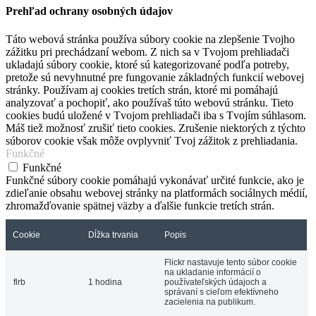
Prehľad ochrany osobných údajov
Táto webová stránka používa súbory cookie na zlepšenie Tvojho
zážitku pri prechádzaní webom. Z nich sa v Tvojom prehliadači
ukladajú súbory cookie, ktoré sú kategorizované podľa potreby,
pretože sú nevyhnutné pre fungovanie základných funkcií webovej
stránky. Používam aj cookies tretích strán, ktoré mi pomáhajú
analyzovať a pochopiť, ako používaš túto webovú stránku. Tieto
cookies budú uložené v Tvojom prehliadači iba s Tvojím súhlasom.
Máš tiež možnosť zrušiť tieto cookies. Zrušenie niektorých z týchto
súborov cookie však môže ovplyvniť Tvoj zážitok z prehliadania.
Funkčné
Funkčné
Funkčné súbory cookie pomáhajú vykonávať určité funkcie, ako je
zdieľanie obsahu webovej stránky na platformách sociálnych médií,
zhromažďovanie spätnej väzby a ďalšie funkcie tretích strán.
Cookie
Dĺžka trvania
Popis
Flickr nastavuje tento súbor cookie
na ukladanie informácií o
flrb
1 hodina
používateľských údajoch a
správaní s cieľom efektívneho
zacielenia na publikum.