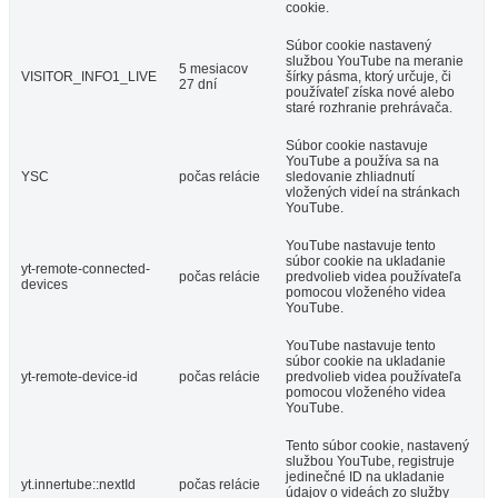
cookie.
Súbor cookie nastavený
službou YouTube na meranie
5 mesiacov
VISITOR_INFO1_LIVE
šírky pásma, ktorý určuje, či
27 dní
používateľ získa nové alebo
staré rozhranie prehrávača.
Súbor cookie nastavuje
YouTube a používa sa na
YSC
počas relácie
sledovanie zhliadnutí
vložených videí na stránkach
YouTube.
YouTube nastavuje tento
súbor cookie na ukladanie
yt-remote-connected-
počas relácie
predvolieb videa používateľa
devices
pomocou vloženého videa
YouTube.
YouTube nastavuje tento
súbor cookie na ukladanie
yt-remote-device-id
počas relácie
predvolieb videa používateľa
pomocou vloženého videa
YouTube.
Tento súbor cookie, nastavený
službou YouTube, registruje
jedinečné ID na ukladanie
yt.innertube::nextId
počas relácie
údajov o videách zo služby