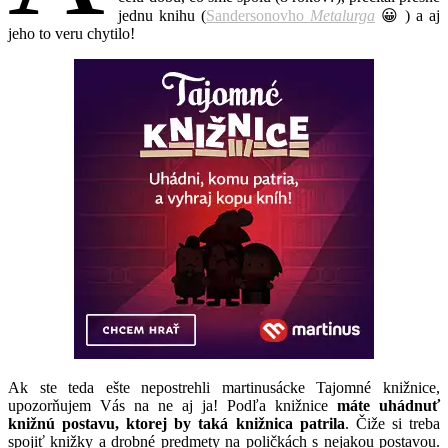
jednu knihu (
Sandersonovho
Metalurga
😀 ) a aj
jeho to veru chytilo!
Ak ste teda ešte nepostrehli martinusácke Tajomné knižnice,
upozorňujem Vás na ne aj ja! Podľa knižnice
máte uhádnuť
knižnú postavu, ktorej by taká knižnica patrila
. Čiže si treba
spojiť knižky a drobné predmety na poličkách s nejakou postavou.