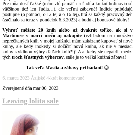
Pre mňa dosť ťažké (mám zlú pamäť na ľudí a knižní hrdinovia sú
väčšinou
tiež len ľudia…), ale veľmi zábavné! Indície pribúdajú
postupne (o polnoci, o 12-tej a o 16-tej), hrá sa každý pracovný deň
(začínalo sa teraz v pondelok 6.3.2023) a budú aj bonusové úlohy!
Vyhrať môžete 20 kníh alebo až dvakrát toľko, ak si v
Martinuse v marci niečo aj nakúpite
(vzhľadom na množstvo
neprečítaných kníh v mojej knižnici mám zakázané kupovať si nové
knihy, ale kedy inokedy si dožičiť novú knihu, ak nie v mesiaci
knihy s vidinou výhry ďalších kníh?!)! A aj keby ste nepatrili medzi
tých
troch šťastných výhercov
, stále je to veľká knižná zábava!
Tak veľa šťastia a zábavy pri hádaní!
😉
6. marca 2023
Ázijské
4-krát komentované
Zverejnené dňa
mar 06, 2023
Leaving lolita sale