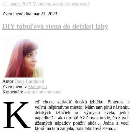
21. marca 2023
Mamujem
4-krát komentované
Zverejnené dňa
mar 21, 2023
DIY tabuľová stena do detskej izby
Autor
Dada Baroková
Zverejnené v
Mamujem
Komentáre
4-krát komentované
K
eď chcete zariadiť detskú izbičku, Pinterest je
veľmi inšpiratívne miesto! Mám tam plnú nástenku
detských izbičiek od výmyslu sveta, jedna
nápaditejšia ako druhá! Až človek nevie, čo z tých
úžasných nápadov použiť skôr… Jedna z vecí,
ktorá ma tam zaujala, bola tabuľová stena…