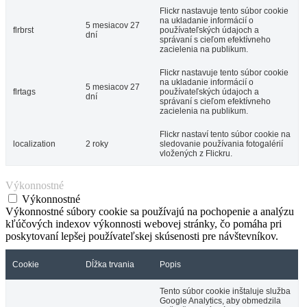
Flickr nastavuje tento súbor cookie
na ukladanie informácií o
5 mesiacov 27
flrbrst
používateľských údajoch a
dní
správaní s cieľom efektívneho
zacielenia na publikum.
Flickr nastavuje tento súbor cookie
na ukladanie informácií o
5 mesiacov 27
flrtags
používateľských údajoch a
dní
správaní s cieľom efektívneho
zacielenia na publikum.
Flickr nastaví tento súbor cookie na
localization
2 roky
sledovanie používania fotogalérií
vložených z Flickru.
Výkonnostné
Výkonnostné
Výkonnostné súbory cookie sa používajú na pochopenie a analýzu
kľúčových indexov výkonnosti webovej stránky, čo pomáha pri
poskytovaní lepšej používateľskej skúsenosti pre návštevníkov.
Cookie
Dĺžka trvania
Popis
Tento súbor cookie inštaluje služba
Google Analytics, aby obmedzila