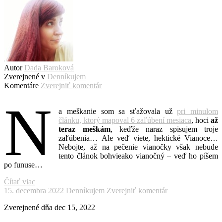
Autor
Dada Baroková
Zverejnené v
Denníkujem
Komentáre
Zverejniť komentár
N
a meškanie som sa sťažovala už
pri minulom
článku, ktorý mapoval 6 zaľúbení mesiaca
, hoci
až
teraz meškám
, keďže naraz spisujem troje
zaľúbenia… Ale veď viete, hektické Vianoce…
Nebojte, až na pečenie vianočky však nebude
tento článok bohvieako vianočný – veď ho píšem
po funuse…
Čítať viac
15. decembra 2022
Denníkujem
Zverejniť komentár
Zverejnené dňa
dec 15, 2022