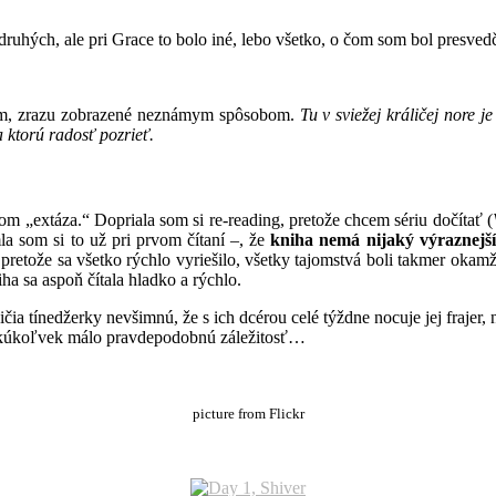
ruhých, ale pri Grace to bolo iné, lebo všetko, o čom som bol presvedč
iem, zrazu zobrazené neznámym spôsobom.
Tu v sviežej králičej nore je
a ktorú radosť pozrieť.
m „extáza.“ Dopriala som si re-reading, pretože chcem sériu dočítať (
a som si to už pri prvom čítaní –, že
kniha nemá nijaký výraznejší
 pretože sa všetko rýchlo vyriešilo, všetky tajomstvá boli takmer okam
ha sa aspoň čítala hladko a rýchlo.
ičia tínedžerky nevšimnú, že s ich dcérou celé týždne nocuje jej frajer
 akúkoľvek málo pravdepodobnú záležitosť…
picture from Flickr