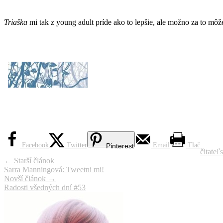
Triaška
mi tak z young adult príde ako to lepšie, ale možno za to mô
*
Facebook
Twitter
Email
Tlač
Pinterest
čitateľ
Navigácia
←
Starší článok
Sarra Manningová: Tweetni mi!
článku
Novší článok
→
Radosti všedných dní #53