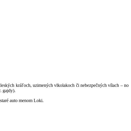
aleských kráľoch, uzimených vlkolakoch či nebezpečných vílach – no
. gajdy).
 staré auto menom Loki.