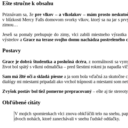
Ešte stručne k obsahu
Priznávam sa, že
pre vlkov – a vlkolakov – mám prosto neskuto
v blízkosti Mercy Falls domovom svorky vlkov, ktorý sa na jar s prv
zimou…
Jeseň sa pomaly prehupuje do zimy, vlci zabili miestneho výrastk
výstrelov a
Grace na terase svojho domu nachádza postreleného c
Postavy
Grace je dobrá študentka a poslušná dcéra
, z normálnosti sa vy
život bol spätý s vlkmi odmalička – pred šiestimi rokmi ju napadla vl
Sam má žlté oči a skladá piesne
a ja som bola vďačná za skutočne c
dialógy mi miestami pripadali ako vrchol trápnosti a miestami som ne
Zvyšok postáv bol tiež pomerne prepracovaný
– ešte aj tie stereo
Obľúbené citáty
V mojich spomienkach vlci znova obkľúčili telo na snehu, papu
dvoch nohách, ktoré zanechávali v snehu ľudské odtlačky.