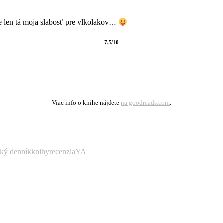
že len tá moja slabosť pre vlkolakov…
7,5/10
Viac info o knihe nájdete
na goodreads.com
.
ský denník
knihy
recenzia
YA