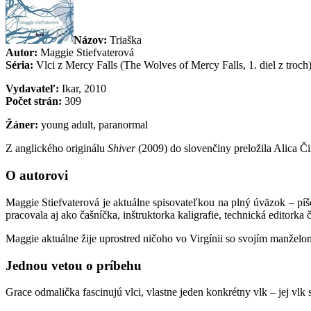
Názov:
Triaška
Autor:
Maggie Stiefvaterová
Séria:
Vlci z Mercy Falls (The Wolves of Mercy Falls, 1. diel z troch
Vydavateľ:
Ikar, 2010
Počet strán:
309
Žáner:
young adult, paranormal
Z anglického originálu
Shiver
(2009) do slovenčiny preložila Alica Č
O autorovi
Maggie Stiefvaterová je aktuálne spisovateľkou na plný úväzok – p
pracovala aj ako čašníčka, inštruktorka kaligrafie, technická editork
Maggie aktuálne žije uprostred ničoho vo Virgínii so svojím manželo
Jednou vetou o príbehu
Grace odmalička fascinujú vlci, vlastne jeden konkrétny vlk – jej vl