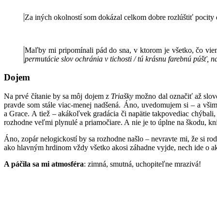
*
Za iných okolností som dokázal celkom dobre rozlúštiť pocity d
*
Maľby mi pripomínali pád do sna, v ktorom je všetko, čo v
permutácie slov ochránia v tichosti / tú krásnu farebnú púšť, n
Dojem
Na prvé čítanie by sa môj dojem z
Triašky
možno dal označiť až slovo
pravde som stále viac-menej nadšená. Áno, uvedomujem si – a všiml
a Grace. A tiež – akákoľvek gradácia či napätie takpovediac chýbali,
rozhodne veľmi plynulé a priamočiare. A nie je to úplne na škodu, kni
Áno, zopár nelogickostí by sa rozhodne našlo – nevravte mi, že si rod
ako hlavným hrdinom vždy všetko akosi záhadne vyjde, nech ide o
A páčila sa mi atmosféra
: zimná, smutná, uchopiteľne mrazivá!