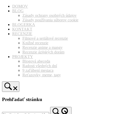
Prejsť
DOMOV
na
BLOG
obsah
Zásady ochrany osobných údajov
Zásady používania súborov cookie
BLOGERKA
KONTAKT
RECENZIE
Filmové a seriálové recenzie
Knižné recenzie
Recenzie anime a mangy
Recenzie ázijských dorám
PROJEKTY
Blogová abeceda
Radosti všedných dní
9 zaľúbení mesiaca
Reťazovky, meme, tagy
Prehľadať stránku