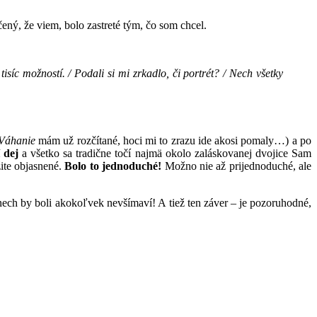
ený, že viem, bolo zastreté tým, čo som chcel.
 tisíc možností. / Podali si mi zrkadlo, či portrét? / Nech všetky
Váhanie
mám už rozčítané, hoci mi to zrazu ide akosi pomaly…) a po
 dej
a všetko sa tradične točí najmä okolo zaláskovanej dvojice Sam
žite objasnené.
Bolo to jednoduché!
Možno nie až prijednoduché, ale
, nech by boli akokoľvek nevšímaví! A tiež ten záver – je pozoruhodné,