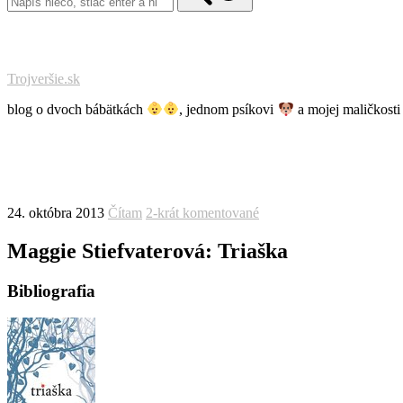
Trojveršie.sk
blog o dvoch bábätkách
, jednom psíkovi
a mojej maličkost
24. októbra 2013
Čítam
2-krát komentované
Maggie Stiefvaterová: Triaška
Bibliografia