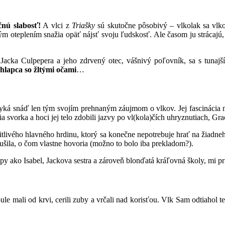
čnú slabosť!
A vlci z
Triašky
sú skutočne pôsobivý – vlkolak sa vlko
ým oteplením snažia opäť nájsť svoju ľudskosť. Ale časom ju strácajú,
a Jacka Culpepera a jeho zdrvený otec, vášnivý poľovník, sa s tuna
hlapca so žltými očami
…
myká snáď len tým svojím prehnaným záujmom o vlkov. Jej fascinácia m
čia svorka a hoci jej telo zdobili jazvy po vl(kola)čích uhryznutiach, 
itlivého hlavného hrdinu, ktorý sa konečne nepotrebuje hrať na žiadne
tušila, o čom vlastne hovoria (možno to bolo iba prekladom?).
typy ako Isabel, Jackova sestra a zároveň blonďatá kráľovná školy, mi p
le mali od krvi, cerili zuby a vrčali nad korisťou. Vlk Sam odtiahol t