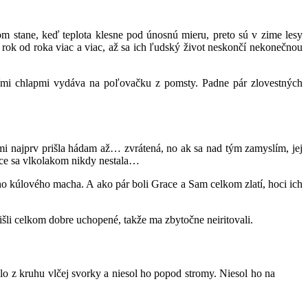
m stane, keď teplota klesne pod únosnú mieru, preto sú v zime lesy
 rok od roka viac a viac, až sa ich ľudský život neskončí nekonečnou
jšími chlapmi vydáva na poľovačku z pomsty. Padne pár zlovestných
i najprv prišla hádam až… zvrátená, no ak sa nad tým zamyslím, jej
Grace sa vlkolakom nikdy nestala…
ho kúlového macha. A ako pár boli Grace a Sam celkom zlatí, hoci ich
rišli celkom dobre uchopené, takže ma zbytočne neiritovali.
elo z kruhu vlčej svorky a niesol ho popod stromy. Niesol ho na