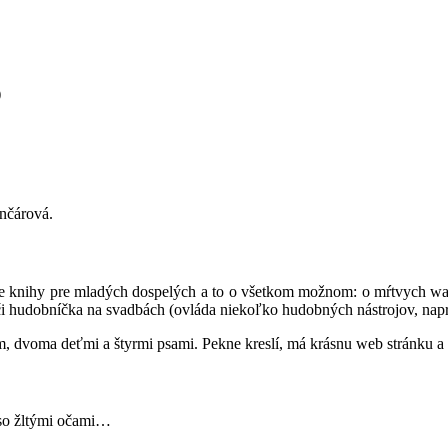
)
inčárová.
íše knihy pre mladých dospelých a to o všetkom možnom: o mŕtvych w
a či hudobníčka na svadbách (ovláda niekoľko hudobných nástrojov, napr
m, dvoma deťmi a štyrmi psami. Pekne kreslí, má krásnu web stránku a
k so žltými očami…