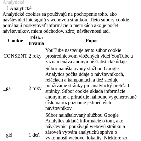
Analytické
Analytické
Analytické cookies sa používajú na pochopenie toho, ako
návštevníci interagujú s webovou stránkou. Tieto súbory cookie
pomáhajú poskytovať informácie o metrikách ako je počet
návštevníkov, miera odchodov, zdroj návštevnosti atď.
Dĺžka
Cookie
Popis
trvania
YouTube nastavuje tento súbor cookie
CONSENT
2 roky
prostredníctvom vložených videí YouTube a
zaznamenáva anonymné štatistické údaje.
Súbor nainštalovaný službou Google
Analytics počíta údaje o návštevníkoch,
reláciách a kampaniach a tiež sleduje
používanie stránky pre analytický prehľad
_ga
2 roky
stránky. Súbor cookie ukladá informácie
anonymne a priraďuje náhodne vygenerované
číslo na rozpoznanie jedinečných
návštevníkov.
Súbor nainštalovaný službou Google
Analytics ukladá informácie o tom, ako
návštevníci používajú webovú stránku a
zároveň vytvára analytickú správu o
_gid
1 deň
výkonnosti webovej lokality. Niektoré zo