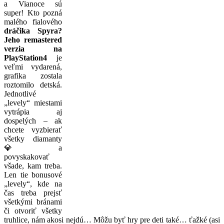
a Vianoce sú
super! Kto pozná
malého fialového
dráčika Spyra?
Jeho remastered
verzia na
PlayStation4
je
veľmi vydarená,
grafika zostala
roztomilo detská.
Jednotlivé
„levely“ miestami
vytrápia aj
dospelých – ak
chcete vyzbierať
všetky diamanty
💎 a
povyskakovať
všade, kam treba.
Len tie bonusové
„levely“, kde na
čas treba prejsť
všetkými bránami
či otvoriť všetky
truhlice, nám akosi nejdú… Môžu byť hry pre deti také… ťažké (asi