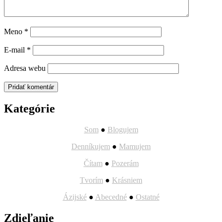
Meno
*
E-mail
*
Adresa webu
Kategórie
Som
●
Blogujem
Denníkujem
●
Mamujem
Čítam
●
Pozerám
Tvorím
●
Krásniem
Ázijské
●
Abecedné
●
Ostatné
Zdieľanie