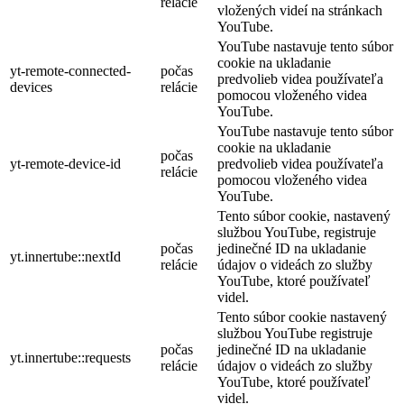
relácie
vložených videí na stránkach
YouTube.
YouTube nastavuje tento súbor
cookie na ukladanie
yt-remote-connected-
počas
predvolieb videa používateľa
devices
relácie
pomocou vloženého videa
YouTube.
YouTube nastavuje tento súbor
cookie na ukladanie
počas
yt-remote-device-id
predvolieb videa používateľa
relácie
pomocou vloženého videa
YouTube.
Tento súbor cookie, nastavený
službou YouTube, registruje
počas
jedinečné ID na ukladanie
yt.innertube::nextId
relácie
údajov o videách zo služby
YouTube, ktoré používateľ
videl.
Tento súbor cookie nastavený
službou YouTube registruje
počas
jedinečné ID na ukladanie
yt.innertube::requests
relácie
údajov o videách zo služby
YouTube, ktoré používateľ
videl.