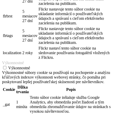
27 dní
zacielenia na publikum.
Flickr nastavuje tento súbor cookie na
5
ukladanie informácií o používateľských
flrbrst
mesiacov
údajoch a správaní s cieľom efektívneho
27 dní
zacielenia na publikum.
Flickr nastavuje tento súbor cookie na
5
ukladanie informácií o používateľských
flrtags
mesiacov
údajoch a správaní s cieľom efektívneho
27 dní
zacielenia na publikum.
Flickr nastaví tento súbor cookie na
localization
2 roky
sledovanie používania fotogalérií vložených
z Flickru.
Výkonnostné
Výkonnostné
Výkonnostné súbory cookie sa používajú na pochopenie a analýzu
kľúčových indexov výkonnosti webovej stránky, čo pomáha pri
poskytovaní lepšej používateľskej skúsenosti pre návštevníkov.
Dĺžka
Cookie
Popis
trvania
Tento súbor cookie inštaluje služba Google
1
Analytics, aby obmedzila počet žiadostí a tým
_gat
minúta
obmedzila zhromažďovanie údajov na stránkach s
vysokou návštevnosťou.