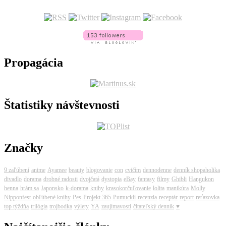
Propagácia
Štatistiky návštevnosti
Značky
9 zaľúbení
anime
Ayamee
beauty
blogovanie
con
cvičím
dennodenne
denník shopaholika
divadlo
dorama
drobné radosti
dvojčatá
dystopia
eBay
fantasy
filmy
Ghibli
Hangukon
henna
hrám sa
Japonsko
k-dorama
knihy
krasokorčuľovanie
lolita
manikúra
Molly
Nipponfest
obľúbené knihy
Pes
Projekt 365
Pumuckli
recenzia
receptár
report
reťazovka
top týždňa
trilógia
trojbodka
výlety
YA
zaujímavosti
čitateľský denník
♥