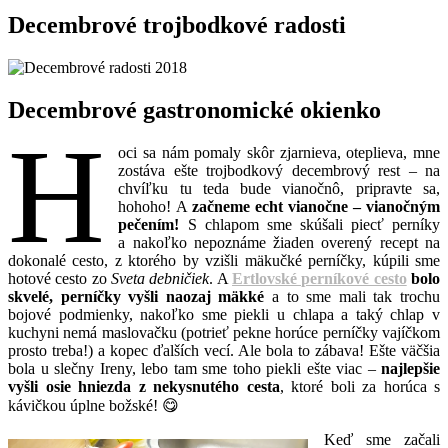
Decembrové trojbodkové radosti
Decembrové gastronomické okienko
H
oci sa nám pomaly skôr zjarnieva, oteplieva, mne
zostáva ešte trojbodkový decembrový rest – na
chvíľku tu teda bude vianočnô, pripravte sa,
hohoho! A
začneme echt vianočne – vianočným
pečením!
S chlapom sme skúšali piecť perníky
a nakoľko nepoznáme žiaden overený recept na
dokonalé cesto, z ktorého by vzišli mäkučké perníčky, kúpili sme
hotové cesto zo
Sveta debničiek
. A
Ertlovské perníkové cesto
bolo
skvelé, perníčky vyšli naozaj mäkké
a to sme mali tak trochu
bojové podmienky, nakoľko sme piekli u chlapa a taký chlap v
kuchyni nemá maslovačku (potrieť pekne horúce perníčky vajíčkom
prosto treba!) a kopec ďalších vecí. Ale bola to zábava! Ešte väčšia
bola u slečny Ireny, lebo tam sme toho piekli ešte viac –
najlepšie
vyšli osie hniezda z nekysnutého cesta
, ktoré boli za horúca s
kávičkou úplne božské! 😋
Keď sme začali