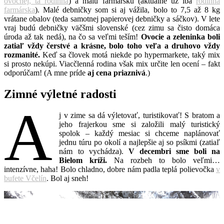
ovocnej, tá rodinná
) a malú farmársku (aktuálne už iba
rodinná
farmárska
). Malé debničky som si aj vážila, bolo to 7,5 až 8 kg
vrátane obalov (teda samotnej papierovej debničky a sáčkov). V lete
vraj budú debničky väčšmi slovenské (cez zimu sa čisto domáca
úroda až tak nedá), na čo sa veľmi teším!
Ovocie a zeleninka boli
zatiaľ vždy čerstvé a krásne, bolo toho veľa a druhovo vždy
rozmanité.
Keď sa človek motá niekde po hypermarkete, taký mix
si prosto nekúpi. Viacčlenná rodina však mix určite len ocení – fakt
odporúčam! (A mne príde
aj cena priaznivá
.)
Zimné výletné radosti
A
j v zime sa dá výletovať, turistikovať! S bratom a
jeho frajerkou sme si založili malý turistický
spolok – každý mesiac si chceme naplánovať
jednu túru po okolí a najlepšie aj so psíkmi (zatiaľ
nám to vychádza).
V decembri sme boli na
Bielom kríži.
Na rozbeh to bolo veľmi…
intenzívne, haha! Bolo chladno, dobre nám padla teplá polievočka
v
bufete Včelín
. Bol aj sneh!