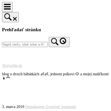
Prejsť
na
obsah
Prehľadať stránku
Trojveršie.sk
blog o dvoch bábätkách 👶👶, jednom psíkovi 🐶 a mojej maličkosti
👩‍🦰
3. marca 2019
Denníkujem
Zverejniť komentár