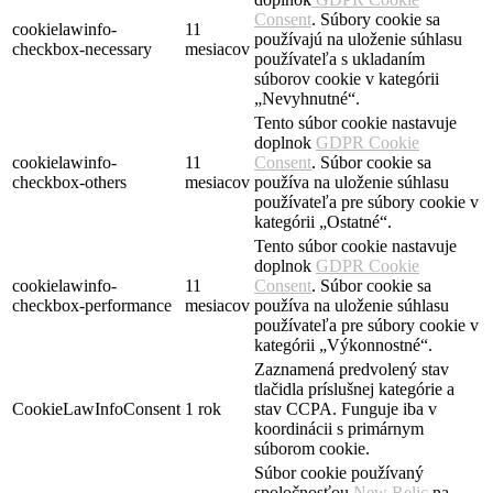
Consent
. Súbory cookie sa
cookielawinfo-
11
používajú na uloženie súhlasu
checkbox-necessary
mesiacov
používateľa s ukladaním
súborov cookie v kategórii
„Nevyhnutné“.
Tento súbor cookie nastavuje
doplnok
GDPR Cookie
cookielawinfo-
11
Consent
. Súbor cookie sa
checkbox-others
mesiacov
používa na uloženie súhlasu
používateľa pre súbory cookie v
kategórii „Ostatné“.
Tento súbor cookie nastavuje
doplnok
GDPR Cookie
cookielawinfo-
11
Consent
. Súbor cookie sa
checkbox-performance
mesiacov
používa na uloženie súhlasu
používateľa pre súbory cookie v
kategórii „Výkonnostné“.
Zaznamená predvolený stav
tlačidla príslušnej kategórie a
CookieLawInfoConsent
1 rok
stav CCPA. Funguje iba v
koordinácii s primárnym
súborom cookie.
Súbor cookie používaný
spoločnosťou
New Relic
na