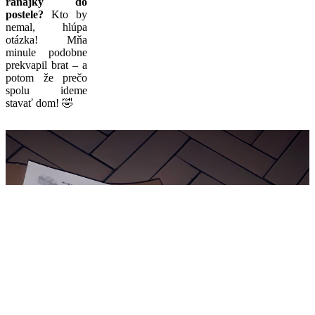
raňajky do
postele?
Kto by
nemal, hlúpa
otázka! Mňa
minule podobne
prekvapil brat – a
potom že prečo
spolu ideme
stavať dom! 🤣