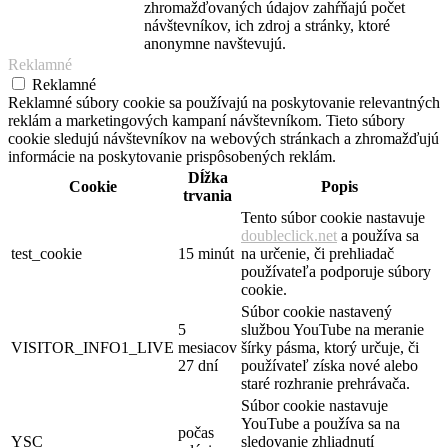
zhromažďovaných údajov zahŕňajú počet
návštevníkov, ich zdroj a stránky, ktoré
anonymne navštevujú.
Reklamné
Reklamné
Reklamné súbory cookie sa používajú na poskytovanie relevantných
reklám a marketingových kampaní návštevníkom. Tieto súbory
cookie sledujú návštevníkov na webových stránkach a zhromažďujú
informácie na poskytovanie prispôsobených reklám.
Dĺžka
Cookie
Popis
trvania
Tento súbor cookie nastavuje
doubleclick.net
a používa sa
test_cookie
15 minút
na určenie, či prehliadač
používateľa podporuje súbory
cookie.
Súbor cookie nastavený
5
službou YouTube na meranie
VISITOR_INFO1_LIVE
mesiacov
šírky pásma, ktorý určuje, či
27 dní
používateľ získa nové alebo
staré rozhranie prehrávača.
Súbor cookie nastavuje
YouTube a používa sa na
počas
YSC
sledovanie zhliadnutí