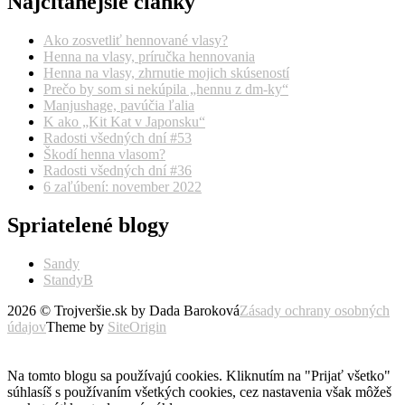
Najčítanejšie články
Ako zosvetliť hennované vlasy?
Henna na vlasy, príručka hennovania
Henna na vlasy, zhrnutie mojich skúseností
Prečo by som si nekúpila „hennu z dm-ky“
Manjushage, pavúčia ľalia
K ako „Kit Kat v Japonsku“
Radosti všedných dní #53
Škodí henna vlasom?
Radosti všedných dní #36
6 zaľúbení: november 2022
Spriatelené blogy
Sandy
StandyB
2026 © Trojveršie.sk by Dada Baroková
Zásady ochrany osobných
údajov
Theme by
SiteOrigin
Prejsť
vyššie
Na tomto blogu sa používajú cookies. Kliknutím na "Prijať všetko"
súhlasíš s používaním všetkých cookies, cez nastavenia však môžeš