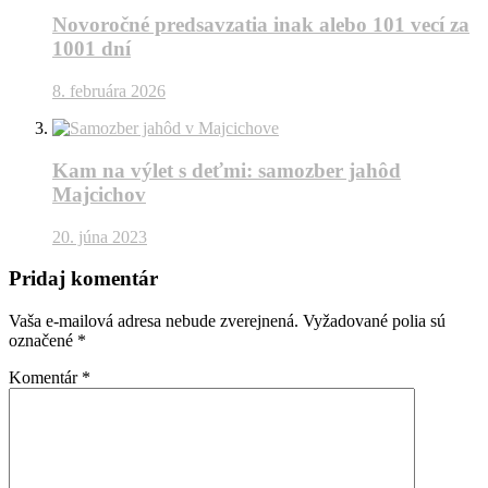
Novoročné predsavzatia inak alebo 101 vecí za
1001 dní
8. februára 2026
Kam na výlet s deťmi: samozber jahôd
Majcichov
20. júna 2023
Pridaj komentár
Vaša e-mailová adresa nebude zverejnená.
Vyžadované polia sú
označené
*
Komentár
*