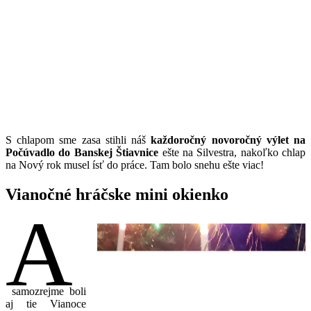
S chlapom sme zasa stihli náš
každoročný novoročný výlet na
Počúvadlo do Banskej Štiavnice
ešte na Silvestra, nakoľko chlap
na Nový rok musel ísť do práce. Tam bolo snehu ešte viac!
Vianočné hráčske mini okienko
A
samozrejme boli
aj tie Vianoce