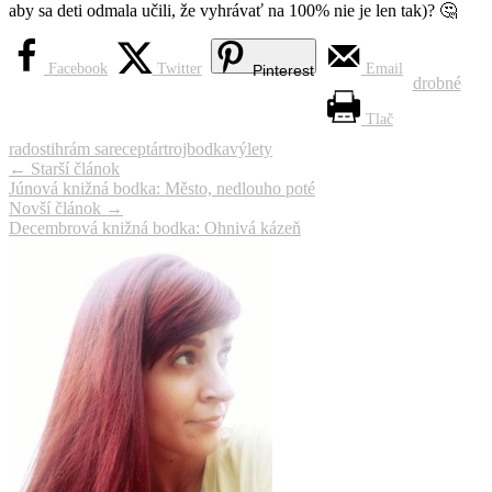
aby sa deti odmala učili, že vyhrávať na 100% nie je len tak)? 🤔
Facebook
Twitter
Email
Pinterest
drobné
Tlač
radosti
hrám sa
receptár
trojbodka
výlety
Navigácia
←
Starší článok
Júnová knižná bodka: Město, nedlouho poté
článku
Novší článok
→
Decembrová knižná bodka: Ohnivá kázeň