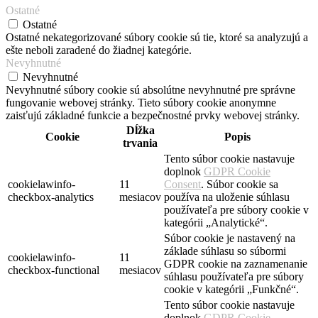
Ostatné
Ostatné
Ostatné nekategorizované súbory cookie sú tie, ktoré sa analyzujú a
ešte neboli zaradené do žiadnej kategórie.
Nevyhnutné
Nevyhnutné
Nevyhnutné súbory cookie sú absolútne nevyhnutné pre správne
fungovanie webovej stránky. Tieto súbory cookie anonymne
zaisťujú základné funkcie a bezpečnostné prvky webovej stránky.
Dĺžka
Cookie
Popis
trvania
Tento súbor cookie nastavuje
doplnok
GDPR Cookie
cookielawinfo-
11
Consent
. Súbor cookie sa
checkbox-analytics
mesiacov
používa na uloženie súhlasu
používateľa pre súbory cookie v
kategórii „Analytické“.
Súbor cookie je nastavený na
základe súhlasu so súbormi
cookielawinfo-
11
GDPR cookie na zaznamenanie
checkbox-functional
mesiacov
súhlasu používateľa pre súbory
cookie v kategórii „Funkčné“.
Tento súbor cookie nastavuje
doplnok
GDPR Cookie