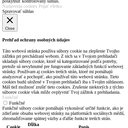
poskytnúť kontrolovaný súhlas.
Nastavenia cookies
Prijať všetko
Spravovať súhlas
Close
Prehľad ochrany osobných údajov
Táto webová stránka používa súbory cookie na zlepšenie Tvojho
zážitku pri prechádzaní webom. Z nich sa v Tvojom prehliadači
ukladajú súbory cookie, ktoré sú kategorizované podľa potreby,
pretože sú nevyhnutné pre fungovanie základných funkcií webovej
stránky. Používam aj cookies tretích strán, ktoré mi pomáhajú
analyzovať a pochopiť, ako používaš túto webovú stránku. Tieto
cookies budú uložené v Tvojom prehliadači iba s Tvojím súhlasom.
Máš tiež možnosť zrušiť tieto cookies. Zrušenie niektorých z týchto
súborov cookie však môže ovplyvniť Tvoj zážitok z prehliadania.
Funkčné
Funkčné
Funkčné súbory cookie pomáhajú vykonávať určité funkcie, ako je
zdieľanie obsahu webovej stránky na platformách sociálnych médií,
zhromažďovanie spätnej väzby a ďalšie funkcie tretích strán.
Dĺžka
Cookie
Popis