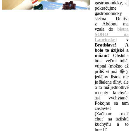
gastronomicky, aj
pokračujme
gastronomicky –
slečna Denisa
z Abdonu ma
vzala do
bistra
SOHO na
Laurinskej
v
Bratislave! A
bolo to ázijské a
mňam!
Obsluha
bola veľmi milá,
vtipná (možno až
príliš vtipná 😂),
jedálny lístok nie
je šialene dlhý, ale
o to má jednotlivé
recepty kuchyňa
asi vychytané.
Pokojne sa tam
zastavte!
(Začínam mať
chuť na ázijskú
kuchyňu a to
hneď!)