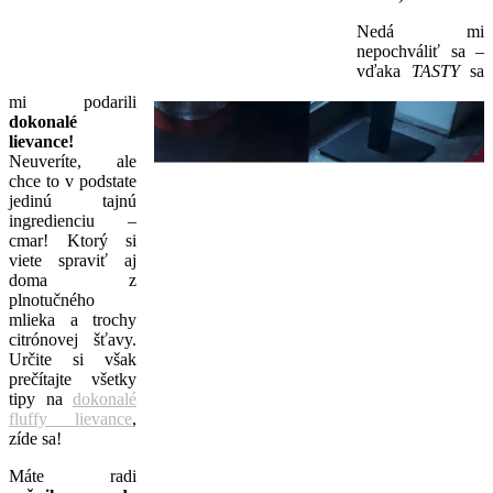
Nedá mi
nepochváliť sa –
vďaka
TASTY
sa
mi podarili
dokonalé
lievance!
Neuveríte, ale
chce to v podstate
jedinú tajnú
ingredienciu –
cmar! Ktorý si
viete spraviť aj
doma z
plnotučného
mlieka a trochy
citrónovej šťavy.
Určite si však
prečítajte všetky
tipy na
dokonalé
fluffy lievance
,
zíde sa!
Máte radi