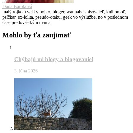
Dada Baroková
malý rojko a veľký bojko, bloger, wannabe spisovateľ, knihomoľ,
psíčkar, ex-lolita, pseudo-otaku, geek vo výslužbe, no v poslednom
čase predovšetkým mama
Mohlo by ťa zaujímať
Chýbajú mi blogy a blogovanie!
3. júna 2026