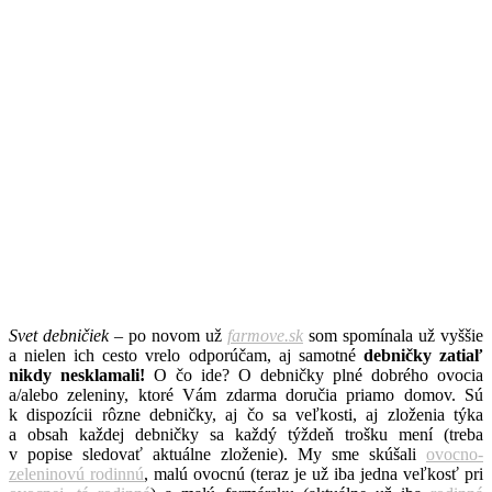
Svet debničiek
– po novom už
farmove.sk
som spomínala už vyššie
a nielen ich cesto vrelo odporúčam, aj samotné
debničky zatiaľ
nikdy nesklamali!
O čo ide? O debničky plné dobrého ovocia
a/alebo zeleniny, ktoré Vám zdarma doručia priamo domov. Sú
k dispozícii rôzne debničky, aj čo sa veľkosti, aj zloženia týka
a obsah každej debničky sa každý týždeň trošku mení (treba
v popise sledovať aktuálne zloženie). My sme skúšali
ovocno-
zeleninovú rodinnú
, malú ovocnú (teraz je už iba jedna veľkosť pri