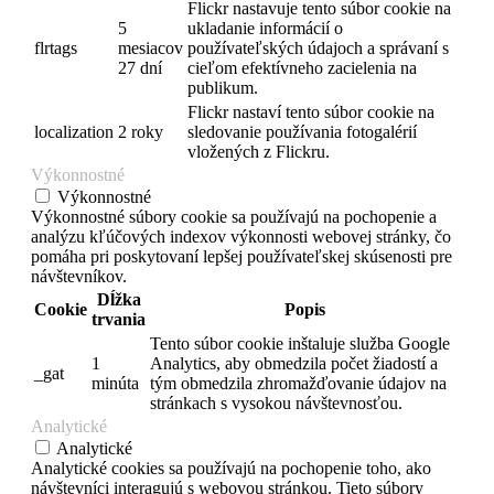
Flickr nastavuje tento súbor cookie na
5
ukladanie informácií o
flrtags
mesiacov
používateľských údajoch a správaní s
27 dní
cieľom efektívneho zacielenia na
publikum.
Flickr nastaví tento súbor cookie na
localization
2 roky
sledovanie používania fotogalérií
vložených z Flickru.
Výkonnostné
Výkonnostné
Výkonnostné súbory cookie sa používajú na pochopenie a
analýzu kľúčových indexov výkonnosti webovej stránky, čo
pomáha pri poskytovaní lepšej používateľskej skúsenosti pre
návštevníkov.
Dĺžka
Cookie
Popis
trvania
Tento súbor cookie inštaluje služba Google
1
Analytics, aby obmedzila počet žiadostí a
_gat
minúta
tým obmedzila zhromažďovanie údajov na
stránkach s vysokou návštevnosťou.
Analytické
Analytické
Analytické cookies sa používajú na pochopenie toho, ako
návštevníci interagujú s webovou stránkou. Tieto súbory