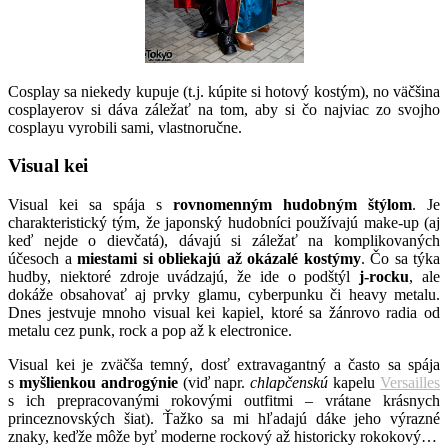
Cosplay sa niekedy kupuje (t.j. kúpite si hotový kostým), no väčšina
cosplayerov si dáva záležať na tom, aby si čo najviac zo svojho
cosplayu vyrobili sami, vlastnoručne.
Visual kei
Visual kei sa spája s
rovnomenným hudobným štýlom
. Je
charakteristický tým, že japonský hudobníci používajú make-up (aj
keď nejde o dievčatá), dávajú si záležať na komplikovaných
účesoch a
miestami si obliekajú až okázalé kostýmy
. Čo sa týka
hudby, niektoré zdroje uvádzajú, že ide o podštýl
j-rocku
, ale
dokáže obsahovať aj prvky glamu, cyberpunku či heavy metalu.
Dnes jestvuje mnoho visual kei kapiel, ktoré sa žánrovo radia od
metalu cez punk, rock a pop až k electronice.
Visual kei je zväčša temný, dosť extravagantný a často sa spája
s
myšlienkou androgýnie
(viď napr.
chlapčenskú
kapelu
Versailles
s ich prepracovanými rokovými outfitmi – vrátane krásnych
princeznovských šiat). Ťažko sa mi hľadajú dáke jeho výrazné
znaky, keďže môže byť moderne rockový až historicky rokokový…