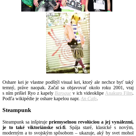
*
Oshare kei je vlastne podštýl visual kei, ktorý ale nechce byť taký
temný, práve naopak. Začal sa objavovať okolo roku 2001, vraj
s ním prišiel Ryo z kapely
Baroque
v ich videoklipe
Anakuro Film
.
Podľa wikipédie je oshare kapelou napr.
An Cafe
.
Steampunk
Steampunk sa inšpiruje
priemyselnou revolúciou a jej vynálezmi,
je to také viktoriánske sci-fi
. Spája staré, klasické s novým,
moderným a to svojským spôsobom – ukazuje, aký by svet mohol