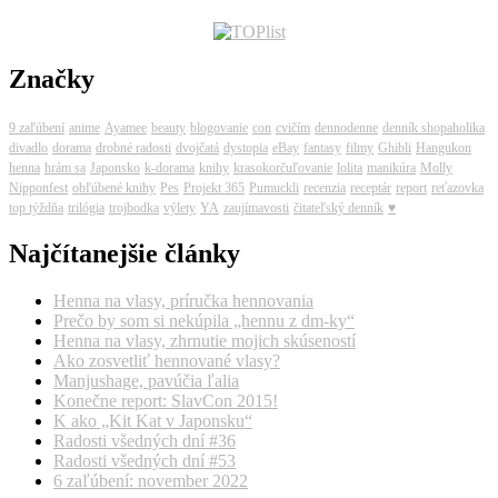
Značky
9 zaľúbení
anime
Ayamee
beauty
blogovanie
con
cvičím
dennodenne
denník shopaholika
divadlo
dorama
drobné radosti
dvojčatá
dystopia
eBay
fantasy
filmy
Ghibli
Hangukon
henna
hrám sa
Japonsko
k-dorama
knihy
krasokorčuľovanie
lolita
manikúra
Molly
Nipponfest
obľúbené knihy
Pes
Projekt 365
Pumuckli
recenzia
receptár
report
reťazovka
top týždňa
trilógia
trojbodka
výlety
YA
zaujímavosti
čitateľský denník
♥
Najčítanejšie články
Henna na vlasy, príručka hennovania
Prečo by som si nekúpila „hennu z dm-ky“
Henna na vlasy, zhrnutie mojich skúseností
Ako zosvetliť hennované vlasy?
Manjushage, pavúčia ľalia
Konečne report: SlavCon 2015!
K ako „Kit Kat v Japonsku“
Radosti všedných dní #36
Radosti všedných dní #53
6 zaľúbení: november 2022