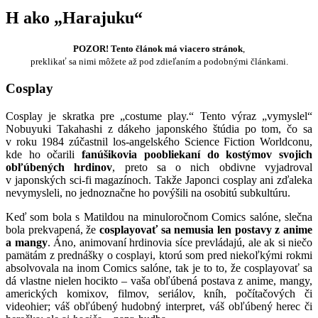
H ako „Harajuku“
POZOR! Tento článok má viacero stránok
,
preklikať sa nimi môžete až pod zdieľaním a podobnými článkami.
Cosplay
Cosplay je skratka pre „costume play.“ Tento výraz „vymyslel“
Nobuyuki Takahashi z dákeho japonského štúdia po tom, čo sa
v roku 1984 zúčastnil los-angelského Science Fiction Worldconu,
kde ho očarili
fanúšikovia poobliekaní do kostýmov svojich
obľúbených hrdinov
, preto sa o nich obdivne vyjadroval
v japonských sci-fi magazínoch. Takže Japonci cosplay ani zďaleka
nevymysleli, no jednoznačne ho povýšili na osobitú subkultúru.
Keď som bola s Matildou na minuloročnom Comics salóne, slečna
bola prekvapená, že
cosplayovať sa nemusia len postavy z anime
a mangy
. Áno, animovaní hrdinovia síce prevládajú, ale ak si niečo
pamätám z prednášky o cosplayi, ktorú som pred niekoľkými rokmi
absolvovala na inom Comics salóne, tak je to to, že cosplayovať sa
dá vlastne nielen hocikto – vaša obľúbená postava z anime, mangy,
amerických komixov, filmov, seriálov, kníh, počítačových či
videohier; váš obľúbený hudobný interpret, váš obľúbený herec či