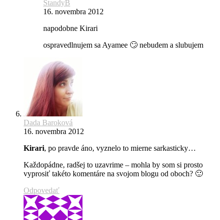
StandyB
16. novembra 2012
napodobne Kirari
ospravedlnujem sa Ayamee 🙄 nebudem a slubujem
Dada Baroková
16. novembra 2012
Kirari
, po pravde áno, vyznelo to mierne sarkasticky…
Každopádne, radšej to uzavrime – mohla by som si prosto
vyprosiť takéto komentáre na svojom blogu od oboch? 🙂
Odpovedať