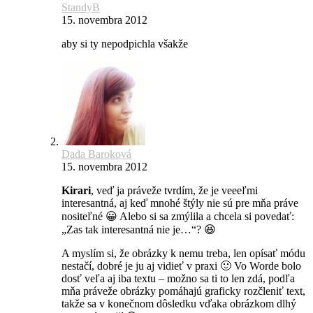
StandyB
15. novembra 2012
aby si ty nepodpichla všakže
Dada Baroková
15. novembra 2012
Kirari
, veď ja práveže tvrdím, že je veeeľmi
interesantná, aj keď mnohé štýly nie sú pre mňa práve
nositeľné 😀 Alebo si sa zmýlila a chcela si povedať:
„Zas tak interesantná nie je…“? 😆
A myslím si, že obrázky k nemu treba, len opísať módu
nestačí, dobré je ju aj vidieť v praxi 🙂 Vo Worde bolo
dosť veľa aj iba textu – možno sa ti to len zdá, podľa
mňa práveže obrázky pomáhajú graficky rozčleniť text,
takže sa v konečnom dôsledku vďaka obrázkom dlhý