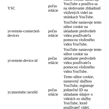
YouTube a používa sa
počas
YSC
na sledovanie zhliadnutí
relácie
vložených videí na
stránkach YouTube.
YouTube nastavuje tento
súbor cookie na
yt-remote-connected-
počas
ukladanie predvolieb
devices
relácie
videa používateľa
pomocou vloženého
videa YouTube.
YouTube nastavuje tento
súbor cookie na
počas
ukladanie predvolieb
yt-remote-device-id
relácie
videa používateľa
pomocou vloženého
videa YouTube.
Tento súbor cookie,
nastavený službou
YouTube, registruje
počas
jedinečné ID na
yt.innertube::nextId
relácie
ukladanie údajov o
videách zo služby
YouTube, ktoré
používateľ videl.