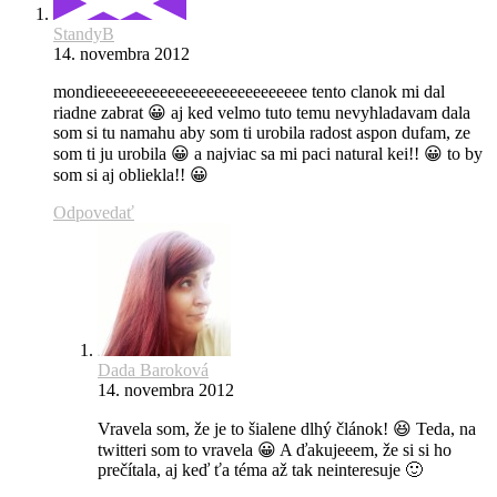
StandyB
14. novembra 2012
mondieeeeeeeeeeeeeeeeeeeeeeeeeee tento clanok mi dal
riadne zabrat 😀 aj ked velmo tuto temu nevyhladavam dala
som si tu namahu aby som ti urobila radost aspon dufam, ze
som ti ju urobila 😀 a najviac sa mi paci natural kei!! 😀 to by
som si aj obliekla!! 😀
Odpovedať
Dada Baroková
14. novembra 2012
Vravela som, že je to šialene dlhý článok! 😆 Teda, na
twitteri som to vravela 😀 A ďakujeeem, že si si ho
prečítala, aj keď ťa téma až tak neinteresuje 🙂