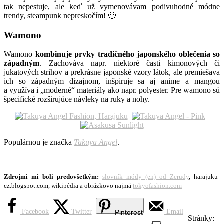
tak nepestuje, ale keď už vymenovávam podivuhodné módne
trendy, steampunk nepreskočím! 🙂
Wamono
Wamono
kombinuje prvky tradičného japonského oblečenia so
západným
. Zachováva napr. niektoré časti kimonových či
jukatových strihov a prekrásne japonské vzory látok, ale premiešava
ich so západným dizajnom, inšpiruje sa aj anime a mangou
a využíva i „moderné“ materiály ako napr. polyester. Pre wamono sú
špecifické rozširujúce návleky na ruky a nohy.
*
*
Populárnou je značka
Takuya Angel
.
*
Zdrojmi mi boli predovšetkým:
slovník módy (en) od Zerudy
, harajuku-
*
cz.blogspot.com, wikipédia a obrázkovo najmä
tokyofashion.com
Facebook
Twitter
Email
Pinterest
Stránky: