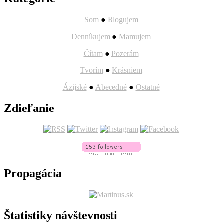
Som
●
Blogujem
Denníkujem
●
Mamujem
Čítam
●
Pozerám
Tvorím
●
Krásniem
Ázijské
●
Abecedné
●
Ostatné
Zdieľanie
Propagácia
Štatistiky návštevnosti