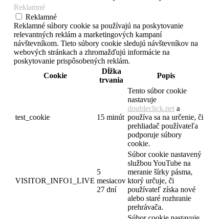
Reklamné
Reklamné
Reklamné súbory cookie sa používajú na poskytovanie
relevantných reklám a marketingových kampaní
návštevníkom. Tieto súbory cookie sledujú návštevníkov na
webových stránkach a zhromažďujú informácie na
poskytovanie prispôsobených reklám.
Dĺžka
Cookie
Popis
trvania
Tento súbor cookie
nastavuje
doubleclick.net
a
test_cookie
15 minút
používa sa na určenie, či
prehliadač používateľa
podporuje súbory
cookie.
Súbor cookie nastavený
službou YouTube na
5
meranie šírky pásma,
VISITOR_INFO1_LIVE
mesiacov
ktorý určuje, či
27 dní
používateľ získa nové
alebo staré rozhranie
prehrávača.
Súbor cookie nastavuje