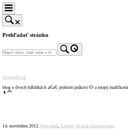
Prejsť
na
obsah
Prehľadať stránku
Trojveršie.sk
blog o dvoch bábätkách 👶👶, jednom psíkovi 🐶 a mojej maličkosti
👩‍🦰
14. novembra 2012
Abecedné
,
Ázijské
16-krát komentované