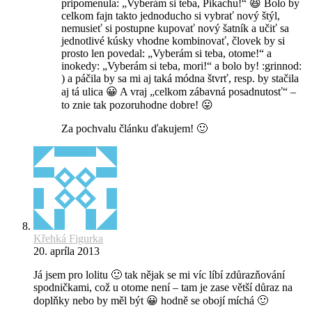
pripomenula: „Vyberám si teba, Pikachu!“ 😆 Bolo by
celkom fajn takto jednoducho si vybrať nový štýl,
nemusieť si postupne kupovať nový šatník a učiť sa
jednotlivé kúsky vhodne kombinovať, človek by si
prosto len povedal: „Vyberám si teba, otome!“ a
inokedy: „Vyberám si teba, mori!“ a bolo by! :grinnod:
) a páčila by sa mi aj taká módna štvrť, resp. by stačila
aj tá ulica 😀 A vraj „celkom zábavná posadnutosť“ –
to znie tak pozoruhodne dobre! 😛
Za pochvalu článku ďakujem! 🙂
Křehká Figurka
20. apríla 2013
Já jsem pro lolitu 🙂 tak nějak se mi víc líbí zdůrazňování
spodničkami, což u otome není – tam je zase větší důraz na
doplňky nebo by měl být 😀 hodně se obojí míchá 🙂