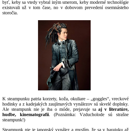
byť, keby sa vtedy vybral iným smerom, keby moderné technológie
existovali už v tom čase, no v dobovom prevedení osemnásteho
storočia.
*
K steampunku patria korzety, koža, okuliare – „goggles“, vreckové
hodinky a z kadejakých zaujímavých vynálezov sú skvelé doplnky.
Ale steampunk nie je iba o móde, prejavuje sa
aj v literatúre,
hudbe, kinematografii
. (Poznámka: Vzducholode sú strašne
steampunk!)
Steampunk nie je japonský vynález a myslím, že sa v harajuku až