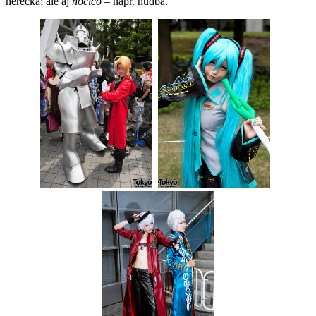
herečka; ale aj
hocičo
– napr. hudba.
*
*