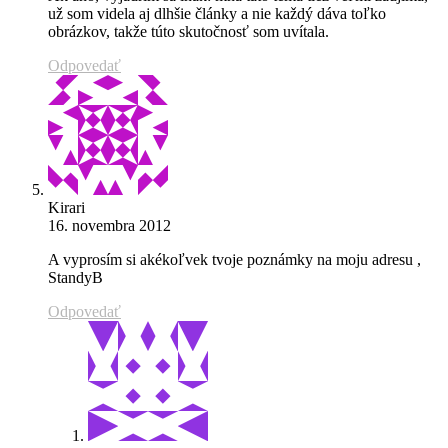
už som videla aj dlhšie články a nie každý dáva toľko
obrázkov, takže túto skutočnosť som uvítala.
Odpovedať
Kirari
16. novembra 2012
A vyprosím si akékoľvek tvoje poznámky na moju adresu ,
StandyB
Odpovedať