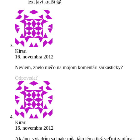
text javí kratší 😀
Kirari
16. novembra 2012
Neviem, znelo niečo na mojom komentári sarkasticky?
Odpovedať
Kirari
16. novembra 2012
Ak áno, vyjadrím sa inak: mňa táto téma tiež veľmi zaujíma,