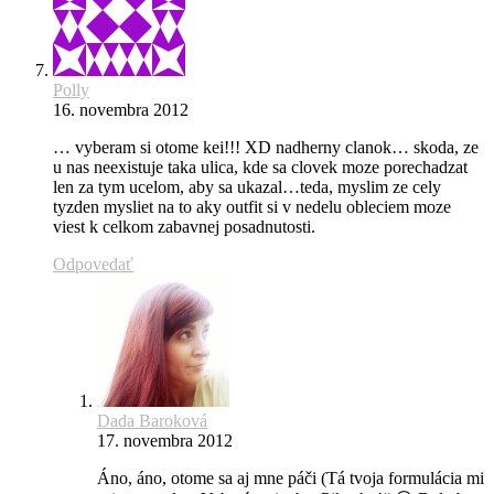
Polly
16. novembra 2012
… vyberam si otome kei!!! XD nadherny clanok… skoda, ze
u nas neexistuje taka ulica, kde sa clovek moze porechadzat
len za tym ucelom, aby sa ukazal…teda, myslim ze cely
tyzden mysliet na to aky outfit si v nedelu obleciem moze
viest k celkom zabavnej posadnutosti.
Odpovedať
Dada Baroková
17. novembra 2012
Áno, áno, otome sa aj mne páči (Tá tvoja formulácia mi