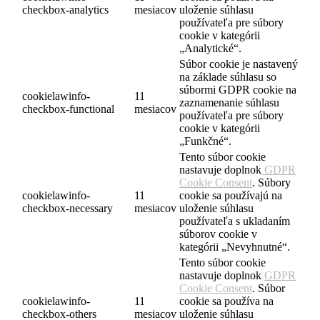
checkbox-analytics
mesiacov
uloženie súhlasu
používateľa pre súbory
cookie v kategórii
„Analytické“.
Súbor cookie je nastavený
na základe súhlasu so
súbormi GDPR cookie na
cookielawinfo-
11
zaznamenanie súhlasu
checkbox-functional
mesiacov
používateľa pre súbory
cookie v kategórii
„Funkčné“.
Tento súbor cookie
nastavuje doplnok
GDPR
Cookie Consent
. Súbory
cookielawinfo-
11
cookie sa používajú na
checkbox-necessary
mesiacov
uloženie súhlasu
používateľa s ukladaním
súborov cookie v
kategórii „Nevyhnutné“.
Tento súbor cookie
nastavuje doplnok
GDPR
Cookie Consent
. Súbor
cookielawinfo-
11
cookie sa používa na
checkbox-others
mesiacov
uloženie súhlasu