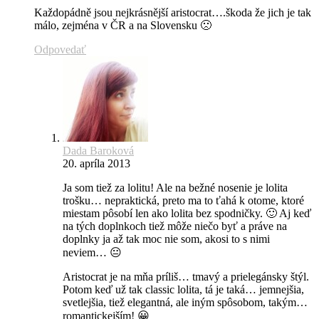
Každopádně jsou nejkrásnější aristocrat….škoda že jich je tak
málo, zejména v ČR a na Slovensku 🙁
Odpovedať
Dada Baroková
20. apríla 2013
Ja som tiež za lolitu! Ale na bežné nosenie je lolita
trošku… nepraktická, preto ma to ťahá k otome, ktoré
miestam pôsobí len ako lolita bez spodničky. 🙂 Aj keď
na tých doplnkoch tiež môže niečo byť a práve na
doplnky ja až tak moc nie som, akosi to s nimi
neviem… 😐
Aristocrat je na mňa príliš… tmavý a prielegánsky štýl.
Potom keď už tak classic lolita, tá je taká… jemnejšia,
svetlejšia, tiež elegantná, ale iným spôsobom, takým…
romantickejším! 😀