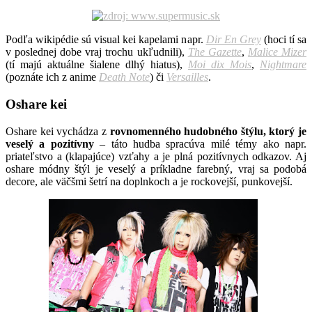
*
*
Podľa wikipédie sú visual kei kapelami napr.
Dir En Grey
(hoci tí sa
v poslednej dobe vraj trochu ukľudnili),
The Gazette
,
Malice Mizer
(tí majú aktuálne šialene dlhý hiatus),
Moi dix Mois
,
Nightmare
(poznáte ich z anime
Death Note
) či
Versailles
.
Oshare kei
Oshare kei vychádza z
rovnomenného hudobného štýlu, ktorý je
veselý a pozitívny
– táto hudba spracúva milé témy ako napr.
priateľstvo a (klapajúce) vzťahy a je plná pozitívnych odkazov. Aj
oshare módny štýl je veselý a príkladne farebný, vraj sa podobá
decore, ale väčšmi šetrí na doplnkoch a je rockovejší, punkovejší.