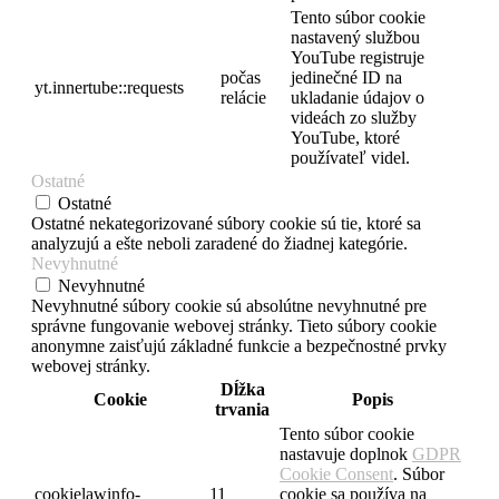
Tento súbor cookie
nastavený službou
YouTube registruje
počas
jedinečné ID na
yt.innertube::requests
relácie
ukladanie údajov o
videách zo služby
YouTube, ktoré
používateľ videl.
Ostatné
Ostatné
Ostatné nekategorizované súbory cookie sú tie, ktoré sa
analyzujú a ešte neboli zaradené do žiadnej kategórie.
Nevyhnutné
Nevyhnutné
Nevyhnutné súbory cookie sú absolútne nevyhnutné pre
správne fungovanie webovej stránky. Tieto súbory cookie
anonymne zaisťujú základné funkcie a bezpečnostné prvky
webovej stránky.
Dĺžka
Cookie
Popis
trvania
Tento súbor cookie
nastavuje doplnok
GDPR
Cookie Consent
. Súbor
cookielawinfo-
11
cookie sa používa na