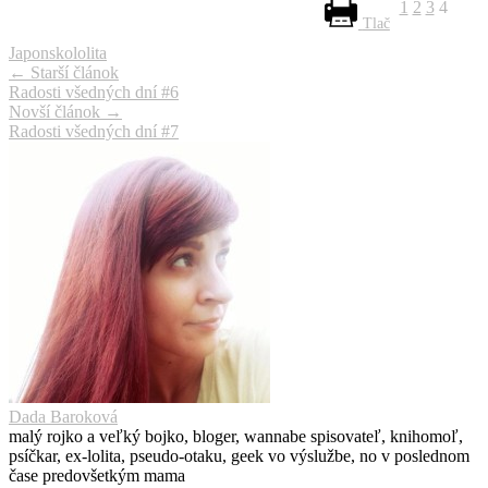
1
2
3
4
Tlač
Japonsko
lolita
Navigácia
←
Starší článok
Radosti všedných dní #6
článku
Novší článok
→
Radosti všedných dní #7
Dada Baroková
malý rojko a veľký bojko, bloger, wannabe spisovateľ, knihomoľ,
psíčkar, ex-lolita, pseudo-otaku, geek vo výslužbe, no v poslednom
čase predovšetkým mama