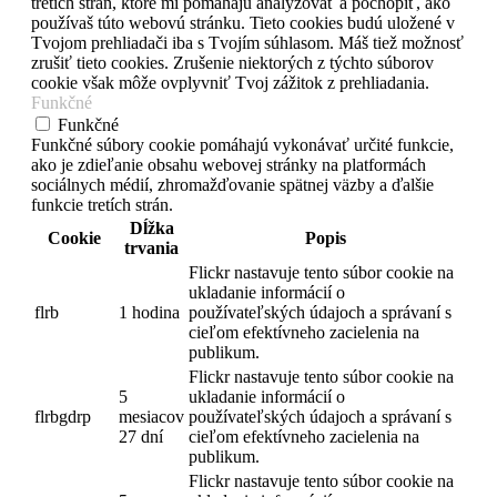
tretích strán, ktoré mi pomáhajú analyzovať a pochopiť, ako
používaš túto webovú stránku. Tieto cookies budú uložené v
Tvojom prehliadači iba s Tvojím súhlasom. Máš tiež možnosť
zrušiť tieto cookies. Zrušenie niektorých z týchto súborov
cookie však môže ovplyvniť Tvoj zážitok z prehliadania.
Funkčné
Funkčné
Funkčné súbory cookie pomáhajú vykonávať určité funkcie,
ako je zdieľanie obsahu webovej stránky na platformách
sociálnych médií, zhromažďovanie spätnej väzby a ďalšie
funkcie tretích strán.
Dĺžka
Cookie
Popis
trvania
Flickr nastavuje tento súbor cookie na
ukladanie informácií o
flrb
1 hodina
používateľských údajoch a správaní s
cieľom efektívneho zacielenia na
publikum.
Flickr nastavuje tento súbor cookie na
5
ukladanie informácií o
flrbgdrp
mesiacov
používateľských údajoch a správaní s
27 dní
cieľom efektívneho zacielenia na
publikum.
Flickr nastavuje tento súbor cookie na