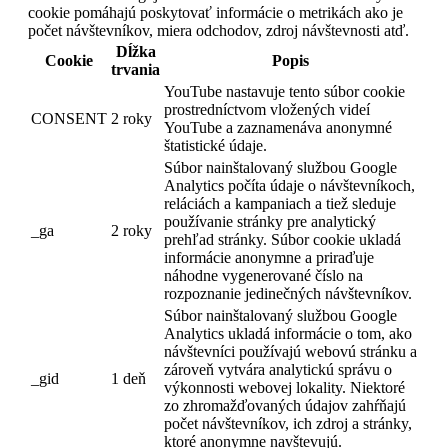
cookie pomáhajú poskytovať informácie o metrikách ako je
počet návštevníkov, miera odchodov, zdroj návštevnosti atď.
Dĺžka
Cookie
Popis
trvania
YouTube nastavuje tento súbor cookie
prostredníctvom vložených videí
CONSENT
2 roky
YouTube a zaznamenáva anonymné
štatistické údaje.
Súbor nainštalovaný službou Google
Analytics počíta údaje o návštevníkoch,
reláciách a kampaniach a tiež sleduje
používanie stránky pre analytický
_ga
2 roky
prehľad stránky. Súbor cookie ukladá
informácie anonymne a priraďuje
náhodne vygenerované číslo na
rozpoznanie jedinečných návštevníkov.
Súbor nainštalovaný službou Google
Analytics ukladá informácie o tom, ako
návštevníci používajú webovú stránku a
zároveň vytvára analytickú správu o
_gid
1 deň
výkonnosti webovej lokality. Niektoré
zo zhromažďovaných údajov zahŕňajú
počet návštevníkov, ich zdroj a stránky,
ktoré anonymne navštevujú.