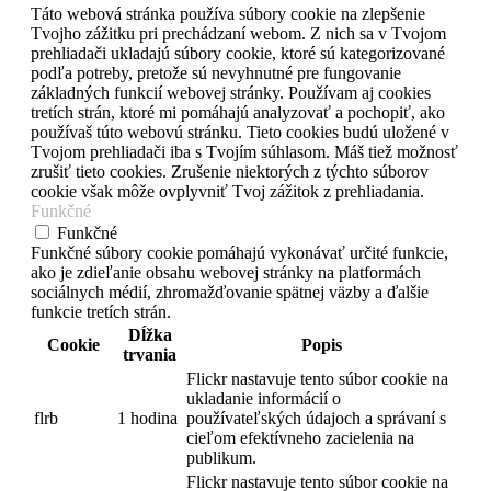
Táto webová stránka používa súbory cookie na zlepšenie
Tvojho zážitku pri prechádzaní webom. Z nich sa v Tvojom
prehliadači ukladajú súbory cookie, ktoré sú kategorizované
podľa potreby, pretože sú nevyhnutné pre fungovanie
základných funkcií webovej stránky. Používam aj cookies
tretích strán, ktoré mi pomáhajú analyzovať a pochopiť, ako
používaš túto webovú stránku. Tieto cookies budú uložené v
Tvojom prehliadači iba s Tvojím súhlasom. Máš tiež možnosť
zrušiť tieto cookies. Zrušenie niektorých z týchto súborov
cookie však môže ovplyvniť Tvoj zážitok z prehliadania.
Funkčné
Funkčné
Funkčné súbory cookie pomáhajú vykonávať určité funkcie,
ako je zdieľanie obsahu webovej stránky na platformách
sociálnych médií, zhromažďovanie spätnej väzby a ďalšie
funkcie tretích strán.
Dĺžka
Cookie
Popis
trvania
Flickr nastavuje tento súbor cookie na
ukladanie informácií o
flrb
1 hodina
používateľských údajoch a správaní s
cieľom efektívneho zacielenia na
publikum.
Flickr nastavuje tento súbor cookie na