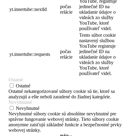
YouTube, registruje
počas
jedinečné ID na
yt.innertube::nextId
relácie
ukladanie údajov o
videách zo služby
YouTube, ktoré
používateľ videl.
Tento súbor cookie
nastavený službou
YouTube registruje
počas
jedinečné ID na
yt.innertube::requests
relácie
ukladanie údajov o
videách zo služby
YouTube, ktoré
používateľ videl.
Ostatné
Ostatné
Ostatné nekategorizované súbory cookie sú tie, ktoré sa
analyzujú a ešte neboli zaradené do žiadnej kategórie.
Nevyhnutné
Nevyhnutné
Nevyhnutné súbory cookie sú absolútne nevyhnutné pre
správne fungovanie webovej stránky. Tieto súbory cookie
anonymne zaisťujú základné funkcie a bezpečnostné prvky
webovej stránky.