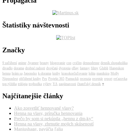
Propagácia
Štatistiky návštevnosti
Značky
9 zaľúbení
anime
Ayamee
beauty
blogovanie
con
cvičím
dennodenne
denník shopaholika
divadlo
dorama
drobné radosti
dvojčatá
dystopia
eBay
fantasy
filmy
Ghibli
Hangukon
henna
hrám sa
Japonsko
k-dorama
knihy
krasokorčuľovanie
lolita
manikúra
Molly
Nipponfest
obľúbené knihy
Pes
Projekt 365
Pumuckli
recenzia
receptár
report
reťazovka
top týždňa
trilógia
trojbodka
výlety
YA
zaujímavosti
čitateľský denník
♥
Najčítanejšie články
Ako zosvetliť hennované vlasy?
Henna na vlasy, príručka hennovania
Prečo by som si nekúpila „hennu z dm-ky“
Henna na vlasy, zhrnutie mojich skúseností
Manjushage, pavúčia ľalia