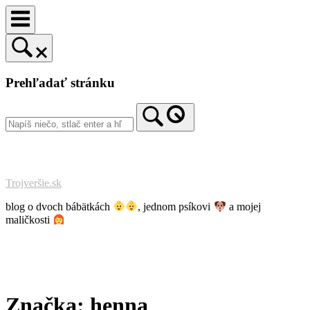
Prejsť
na
obsah
Prehľadať stránku
Trojveršie.sk
blog o dvoch bábätkách
, jednom psíkovi
a mojej
maličkosti
Značka:
henna