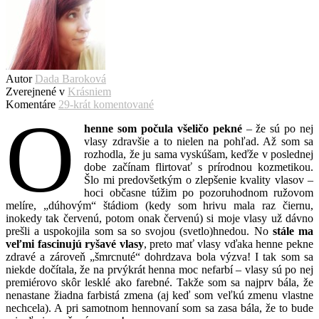
Autor
Dada Baroková
Zverejnené v
Krásniem
Komentáre
29-krát komentované
O
henne som počula všeličo pekné
– že sú po nej
vlasy zdravšie a to nielen na pohľad. Až som sa
rozhodla, že ju sama vyskúšam, keďže v poslednej
dobe začínam flirtovať s prírodnou kozmetikou.
Šlo mi predovšetkým o zlepšenie kvality vlasov –
hoci občasne túžim po pozoruhodnom ružovom
melíre, „dúhovým“ štádiom (kedy som hrivu mala raz čiernu,
inokedy tak červenú, potom onak červenú) si moje vlasy už dávno
prešli a uspokojila som sa so svojou (svetlo)hnedou. No
stále ma
veľmi fascinujú ryšavé vlasy
, preto mať vlasy vďaka henne pekne
zdravé a zároveň „šmrcnuté“ dohrdzava bola výzva! I tak som sa
niekde dočítala, že na prvýkrát henna moc nefarbí – vlasy sú po nej
premiérovo skôr lesklé ako farebné. Takže som sa najprv bála, že
nenastane žiadna farbistá zmena (aj keď som veľkú zmenu vlastne
nechcela). A pri samotnom hennovaní som sa zasa bála, že to bude