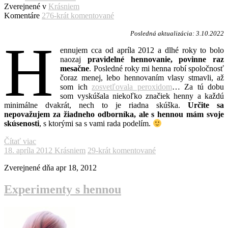
Zverejnené v
Krásniem
Komentáre
276-krát komentované
Posledná aktualizácia: 3.10.2022
H
ennujem cca od apríla 2012 a dlhé roky to bolo
naozaj
pravidelné hennovanie, povinne raz
mesačne
. Posledné roky mi henna robí spoločnosť
čoraz menej, lebo hennovaním vlasy stmavli, až
som ich
zosvetľovala peroxidom
… Za tú dobu
som vyskúšala niekoľko značiek henny a každú
minimálne dvakrát, nech to je riadna skúška.
Určite sa
nepovažujem za žiadneho odborníka, ale s hennou mám svoje
skúsenosti
, s ktorými sa s vami rada podelím.
Čítať viac
18. apríla 2012
Krásniem
29-krát komentované
Zverejnené dňa
apr 18, 2012
Experimenty s hennou