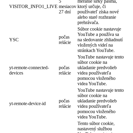
5
meranie šírky pásma,
VISITOR_INFO1_LIVE
mesiacov
ktorý určuje, či
27 dní
používateľ získa nové
alebo staré rozhranie
prehrávača.
Súbor cookie nastavuje
YouTube a používa sa
počas
YSC
na sledovanie zhliadnutí
relácie
vložených videí na
stránkach YouTube.
YouTube nastavuje tento
súbor cookie na
yt-remote-connected-
počas
ukladanie predvolieb
devices
relácie
videa používateľa
pomocou vloženého
videa YouTube.
YouTube nastavuje tento
súbor cookie na
počas
ukladanie predvolieb
yt-remote-device-id
relácie
videa používateľa
pomocou vloženého
videa YouTube.
Tento súbor cookie,
nastavený službou