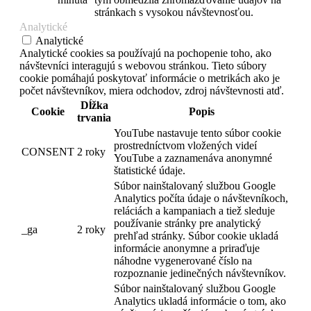
stránkach s vysokou návštevnosťou.
Analytické
Analytické
Analytické cookies sa používajú na pochopenie toho, ako
návštevníci interagujú s webovou stránkou. Tieto súbory
cookie pomáhajú poskytovať informácie o metrikách ako je
počet návštevníkov, miera odchodov, zdroj návštevnosti atď.
Dĺžka
Cookie
Popis
trvania
YouTube nastavuje tento súbor cookie
prostredníctvom vložených videí
CONSENT
2 roky
YouTube a zaznamenáva anonymné
štatistické údaje.
Súbor nainštalovaný službou Google
Analytics počíta údaje o návštevníkoch,
reláciách a kampaniach a tiež sleduje
používanie stránky pre analytický
_ga
2 roky
prehľad stránky. Súbor cookie ukladá
informácie anonymne a priraďuje
náhodne vygenerované číslo na
rozpoznanie jedinečných návštevníkov.
Súbor nainštalovaný službou Google
Analytics ukladá informácie o tom, ako