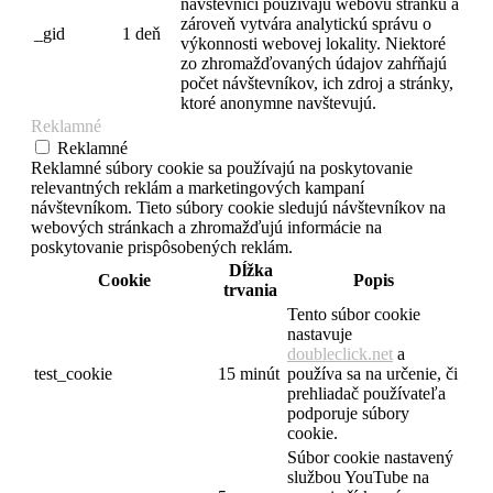
návštevníci používajú webovú stránku a
zároveň vytvára analytickú správu o
_gid
1 deň
výkonnosti webovej lokality. Niektoré
zo zhromažďovaných údajov zahŕňajú
počet návštevníkov, ich zdroj a stránky,
ktoré anonymne navštevujú.
Reklamné
Reklamné
Reklamné súbory cookie sa používajú na poskytovanie
relevantných reklám a marketingových kampaní
návštevníkom. Tieto súbory cookie sledujú návštevníkov na
webových stránkach a zhromažďujú informácie na
poskytovanie prispôsobených reklám.
Dĺžka
Cookie
Popis
trvania
Tento súbor cookie
nastavuje
doubleclick.net
a
test_cookie
15 minút
používa sa na určenie, či
prehliadač používateľa
podporuje súbory
cookie.
Súbor cookie nastavený
službou YouTube na