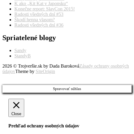
K ako „Kit Kat v Japonsku“
Konečne report: SlavCon 2015!
Radosti všedných dní #53
Škodí henna vlasom?
Radosti všedných dní #36
Spriatelené blogy
Sandy
StandyB
2026 © Trojveršie.sk by Dada Baroková
Zásady ochrany osobných
údajov
Theme by
SiteOrigin
Prejsť
vyššie
Spravovať súhlas
Close
Prehľad ochrany osobných údajov