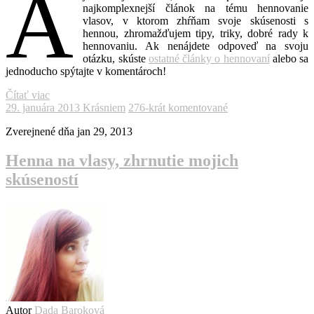
A
najkomplexnejší článok na tému hennovanie
vlasov, v ktorom zhŕňam svoje skúsenosti s
hennou, zhromažďujem tipy, triky, dobré rady k
hennovaniu. Ak nenájdete odpoveď na svoju
otázku, skúste
ostatné články o hennovaní
alebo sa
jednoducho spýtajte v komentároch!
Čítať viac
29. januára 2013
Krásniem
276-krát komentované
Zverejnené dňa
jan 29, 2013
Henna na vlasy, zhrnutie mojich
skúseností
Autor
Dada Baroková