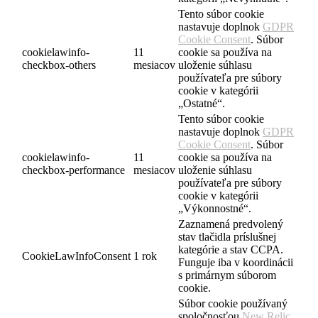
Tento súbor cookie
nastavuje doplnok
GDPR
Cookie Consent
. Súbor
cookielawinfo-
11
cookie sa používa na
checkbox-others
mesiacov
uloženie súhlasu
používateľa pre súbory
cookie v kategórii
„Ostatné“.
Tento súbor cookie
nastavuje doplnok
GDPR
Cookie Consent
. Súbor
cookielawinfo-
11
cookie sa používa na
checkbox-performance
mesiacov
uloženie súhlasu
používateľa pre súbory
cookie v kategórii
„Výkonnostné“.
Zaznamená predvolený
stav tlačidla príslušnej
kategórie a stav CCPA.
CookieLawInfoConsent
1 rok
Funguje iba v koordinácii
s primárnym súborom
cookie.
Súbor cookie používaný
spoločnosťou
New Relic