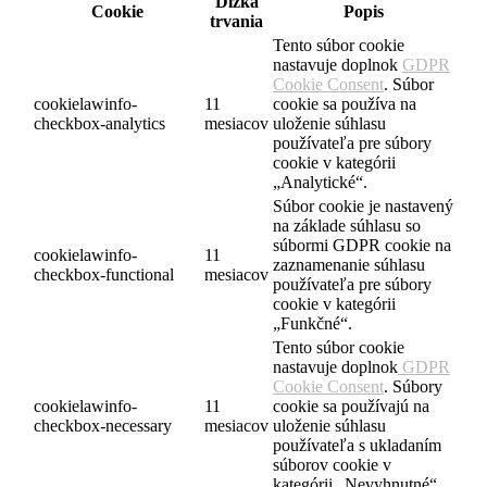
Dĺžka
Cookie
Popis
trvania
Tento súbor cookie
nastavuje doplnok
GDPR
Cookie Consent
. Súbor
cookielawinfo-
11
cookie sa používa na
checkbox-analytics
mesiacov
uloženie súhlasu
používateľa pre súbory
cookie v kategórii
„Analytické“.
Súbor cookie je nastavený
na základe súhlasu so
súbormi GDPR cookie na
cookielawinfo-
11
zaznamenanie súhlasu
checkbox-functional
mesiacov
používateľa pre súbory
cookie v kategórii
„Funkčné“.
Tento súbor cookie
nastavuje doplnok
GDPR
Cookie Consent
. Súbory
cookielawinfo-
11
cookie sa používajú na
checkbox-necessary
mesiacov
uloženie súhlasu
používateľa s ukladaním
súborov cookie v
kategórii „Nevyhnutné“.