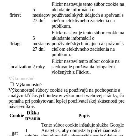
Flickr nastavuje tento súbor cookie na
5
ukladanie informácií o
flrbrst
mesiacov
používateľských údajoch a správaní s
27 dní
cieľom efektívneho zacielenia na
publikum.
Flickr nastavuje tento súbor cookie na
5
ukladanie informácií o
flrtags
mesiacov
používateľských údajoch a správaní s
27 dní
cieľom efektívneho zacielenia na
publikum.
Flickr nastaví tento súbor cookie na
localization
2 roky
sledovanie používania fotogalérií
vložených z Flickru.
Výkonnostné
Výkonnostné
Výkonnostné súbory cookie sa používajú na pochopenie a
analýzu kľúčových indexov výkonnosti webovej stránky, čo
pomáha pri poskytovaní lepšej používateľskej skúsenosti pre
návštevníkov.
Dĺžka
Cookie
Popis
trvania
Tento súbor cookie inštaluje služba Google
1
Analytics, aby obmedzila počet žiadostí a
_gat
minúta
tým obmedzila zhromažďovanie údajov na